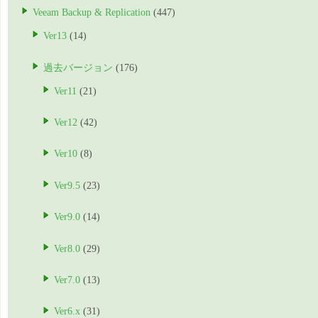
Veeam Backup & Replication
(447)
Ver13
(14)
過去バージョン
(176)
Ver11
(21)
Ver12
(42)
Ver10
(8)
Ver9.5
(23)
Ver9.0
(14)
Ver8.0
(29)
Ver7.0
(13)
Ver6.x
(31)