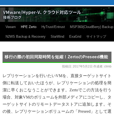
Veeam
HPE Zerto
HyTrust/Entrust
MSP360(CloudBerry) Backup
N2WS Backup & Recovery
StarWind
ExaGrid
サイトマップ
移行の際の初回同期時間を短縮！ZertoのPreseed機能
投稿日:
2017年5月2日
作成者:
climb
レプリケーションを行いたいVMを、直接ターゲットサイト
側に転送しておいたほうが、レプリケーションの処理を簡
潔に早くおこなうことができます。Zertoでこの方法を行う
場合、対象VMのボリュームを外部メディアにコピーし、タ
ーゲットサイトのリモートデータストアに追加します。そ
の後、レプリケーションボリュームの「Preseed」として選