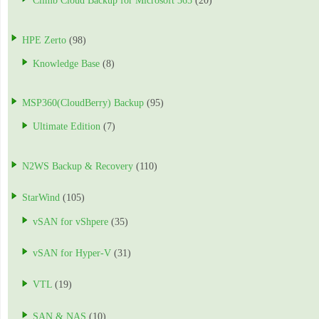
Climb Cloud Backup for Microsoft 365
(20)
HPE Zerto
(98)
Knowledge Base
(8)
MSP360(CloudBerry) Backup
(95)
Ultimate Edition
(7)
N2WS Backup & Recovery
(110)
StarWind
(105)
vSAN for vShpere
(35)
vSAN for Hyper-V
(31)
VTL
(19)
SAN & NAS
(10)