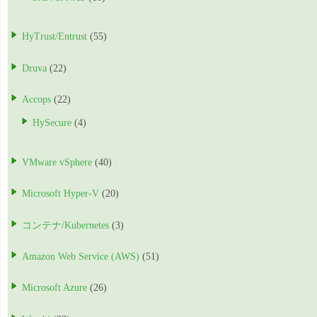
HyTrust/Entrust
(55)
Druva
(22)
Accops
(22)
HySecure
(4)
VMware vSphere
(40)
Microsoft Hyper-V
(20)
コンテナ/Kubernetes
(3)
Amazon Web Service (AWS)
(51)
Microsoft Azure
(26)