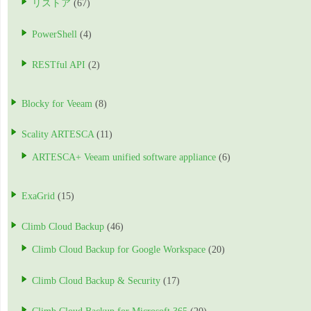
リストア
(67)
PowerShell
(4)
RESTful API
(2)
Blocky for Veeam
(8)
Scality ARTESCA
(11)
ARTESCA+ Veeam unified software appliance
(6)
ExaGrid
(15)
Climb Cloud Backup
(46)
Climb Cloud Backup for Google Workspace
(20)
Climb Cloud Backup & Security
(17)