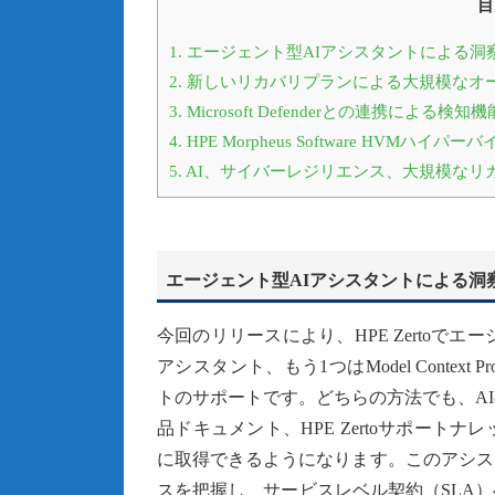
目
1.
エージェント型AIアシスタントによる洞
2.
新しいリカバリプランによる大規模なオ
3.
Microsoft Defenderとの連携による検
4.
HPE Morpheus Software HV
5.
AI、サイバーレジリエンス、大規模なリ
エージェント型AIアシスタントによる洞
今回のリリースにより、HPE Zertoで
アシスタント、もう1つはModel Contex
トのサポートです。どちらの方法でも、A
品ドキュメント、HPE Zertoサポー
に取得できるようになります。このアシス
スを把握し、サービスレベル契約（SLA