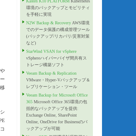
Kasten K10 PLATFORM
Kubernetes
環境のバックアップとモビリティ
を手軽に実現
N2W Backup & Recovery
AWS環境
でのデータ保護の構成管理ツール
(バックアップ/リカバリ/災害対策
など)
StarWind VSAN for vSphere
vSphereハイパーバイザ間共有ス
トレージ構築ソフト
 や
Veeam Backup & Replication
レー
VMware・Hyper-Vバックアップ＆
レプリケーション・ツール
移
Veeam Backup for Microsoft Office
365
Microsoft Office 365環境の包
括的なバックアップを提供:
ーシ
Exchange Online, SharePoint
PE
Online, OneDrive for Businessのバ
各コ
ックアップが可能