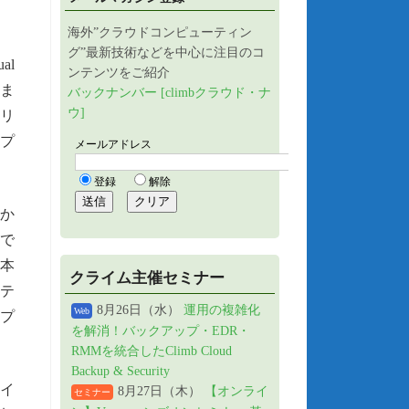
海外”クラウドコンピューティン
グ”最新技術などを中心に注目のコ
al
ンテンツをご紹介
りま
バックナンバー [climbクラウド・ナ
ウ]
のリ
リプ
か
トで
。本
クライム主催セミナー
テ
8月26日（水）
運用の複雑化
Web
プ
を解消！バックアップ・EDR・
RMMを統合したClimb Cloud
Backup & Security
イ
8月27日（木）
【オンライ
セミナー