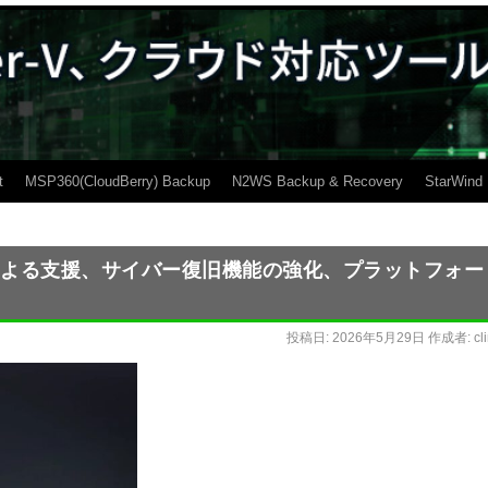
t
MSP360(CloudBerry) Backup
N2WS Backup & Recovery
StarWind
10.9—AIによる支援、サイバー復旧機能の強化、プラットフォー
投稿日:
2026年5月29日
作成者:
cl