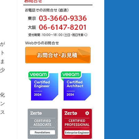
性が
ト
いま
少
強化
ン
ス