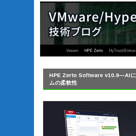
Veeam
HPE Zerto
HyTrust/Entrus
HPE Zerto Software v
ムの柔軟性