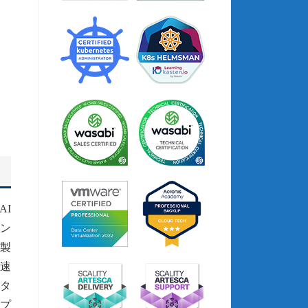
AI
アン
、製
迅速
タ
ップ