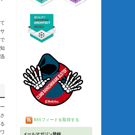
れて
のサ
能で
知
迅
ュー
行さ
RSSフィードを取得する
る
ワ
メールマガジン登録