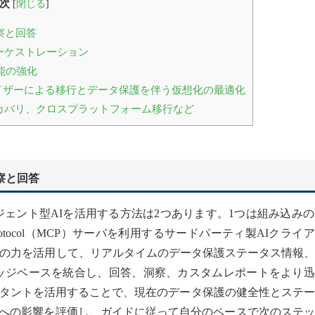
次
[
閉じる
]
察と回答
ーケストレーション
知機能の強化
Mハイパーバイザーによる移行とデータ保護を伴う仮想化の最適化
カバリ、クロスプラットフォーム移行など
察と回答
エージェント型AIを活用する方法は2つあります。1つは組み込みの
t Protocol（MCP）サーバを利用するサードパーティ製AIクライ
Iの力を活用して、リアルタイムのデータ保護ステータス情報
トナレッジベースを統合し、回答、洞察、カスタムレポートをより
タントを活用することで、現在のデータ保護の健全性とステー
）への影響を評価し、ガイドに従って自分のペースで次のステ