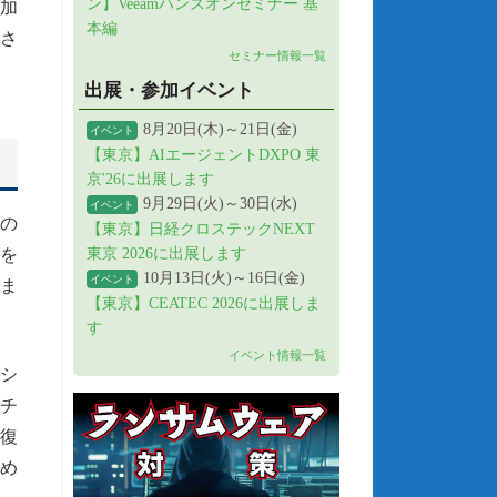
ン】Veeamハンズオンセミナー 基
加
本編
さ
セミナー情報一覧
出展・参加イベント
8月20日(木)～21日(金)
イベント
【東京】AIエージェントDXPO 東
京'26に出展します
9月29日(火)～30日(水)
イベント
oの
【東京】日経クロステックNEXT
能を
東京 2026に出展します
10月13日(火)～16日(金)
イベント
ま
【東京】CEATEC 2026に出展しま
す
イベント情報一覧
やシ
なチ
復
め