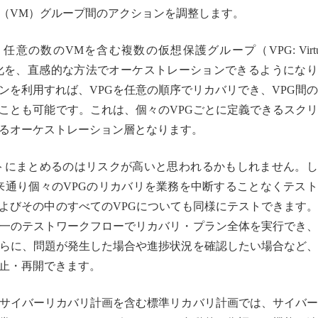
（VM）グループ間のアクションを調整します。
の数のVMを含む複数の仮想保護グループ（VPG: Virtu
リカバリ自動化を、直感的な方法でオーケストレーションできるようにな
ンを利用すれば、VPGを任意の順序でリカバリでき、VPG間
ことも可能です。これは、個々のVPGごとに定義できるスク
るオーケストレーション層となります。
トにまとめるのはリスクが高いと思われるかもしれません。し
で従来通り個々のVPGのリカバリを業務を中断することなくテス
よびその中のすべてのVPGについても同様にテストできます
一のテストワークフローでリカバリ・プラン全体を実行でき、
らに、問題が発生した場合や進捗状況を確認したい場合など、
止・再開できます。
サイバーリカバリ計画を含む標準リカバリ計画では、サイバー