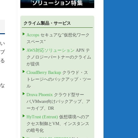
クライム製品・サービス
Accops
セキュアな”仮想化ワーク
スペース”
い
AWS対応ソリューション
APN テ
ブ
クノロジーパートナーのクライム
る
が提供
CloudBerry Backup
クラウド・ス
トレージへのバックアップ・ツー
な
ル
Druva Phoenix
クラウド型サー
バ,VMware向けバックアップ、ア
ーカイブ、DR
HyTrust (Entrust)
仮想環境へのア
クセス制御とVM、インスタンス
の暗号化