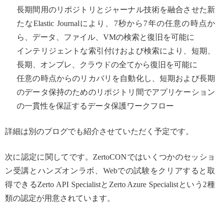
長期間用のリポジトリとジャーナル技術を融合させた新
たなElastic Journalにより、7秒から7年の任意の時点か
ら、データ、ファイル、VMの検索と復旧を可能に
インテリジェントな索引付けおよび検索により、短期、
長期、オンプレ、クラウドの全てから復旧を可能に
任意の時点からのリカバリを自動化し、短期および長期
のデータ保持のためのリポジトリ間でアプリケーション
の一貫性を保証するデータ保護ワークフロー
詳細は別のブログでも紹介させていただく予定です。
次に認定に関してです。ZertoCONではいくつかのセッショ
ン受講とハンズオンラボ、Webでの試験をクリアすると取
得できるZerto API SpecialistとZerto Azure Specialistという2種
類の認定が用意されています。