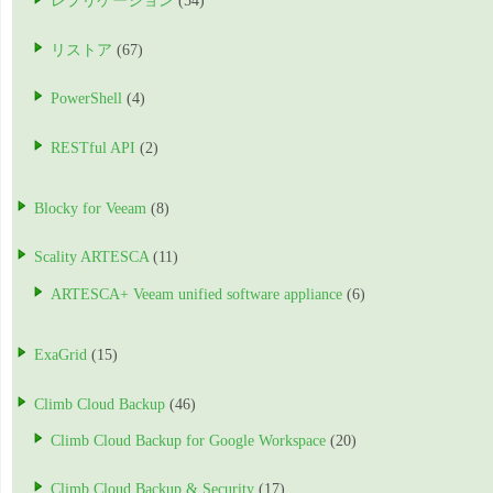
レプリケーション
(54)
リストア
(67)
PowerShell
(4)
RESTful API
(2)
Blocky for Veeam
(8)
Scality ARTESCA
(11)
ARTESCA+ Veeam unified software appliance
(6)
ExaGrid
(15)
Climb Cloud Backup
(46)
Climb Cloud Backup for Google Workspace
(20)
Climb Cloud Backup & Security
(17)