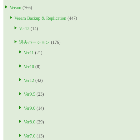
Veeam
(766)
Veeam Backup & Replication
(447)
Ver13
(14)
過去バージョン
(176)
Ver11
(21)
Ver10
(8)
Ver12
(42)
Ver9.5
(23)
Ver9.0
(14)
Ver8.0
(29)
Ver7.0
(13)