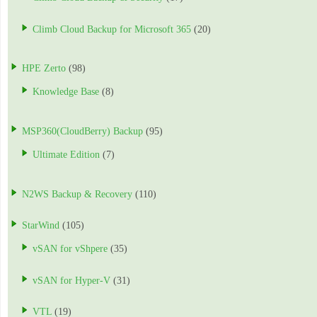
Climb Cloud Backup for Microsoft 365
(20)
HPE Zerto
(98)
Knowledge Base
(8)
MSP360(CloudBerry) Backup
(95)
Ultimate Edition
(7)
N2WS Backup & Recovery
(110)
StarWind
(105)
vSAN for vShpere
(35)
vSAN for Hyper-V
(31)
VTL
(19)