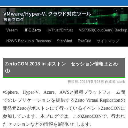
Veeam
HPE Zerto
HyTrust/Entrust
MSP360(CloudBerry) Backup
N2WS Backup & Recovery
StarWind
ExaGrid
サイトマップ
ZertoCON 2018 in ボストン セッション情報まとめ
①
投稿日:
2018年5月23日
作成者:
climb
vSphere、Hyper-V、Azure、AWSと異種プラットフォーム間
でのレプリケーションを提供するZerto Virtual Replicationの
開発元Zertoがボストンにて行っているイベントZertoCONに
参加しています。本ブログでは、このZertoCONで、行われ
たセッションなどの情報を展開いたします。