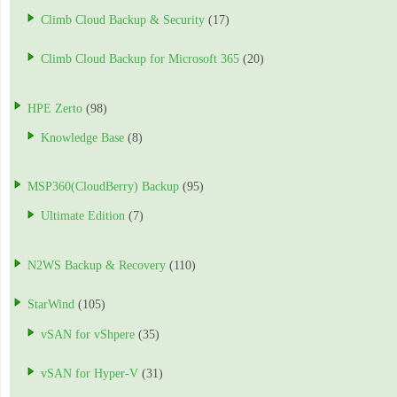
Climb Cloud Backup & Security
(17)
Climb Cloud Backup for Microsoft 365
(20)
HPE Zerto
(98)
Knowledge Base
(8)
MSP360(CloudBerry) Backup
(95)
Ultimate Edition
(7)
N2WS Backup & Recovery
(110)
StarWind
(105)
vSAN for vShpere
(35)
vSAN for Hyper-V
(31)