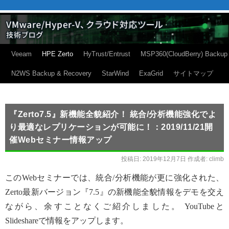
Veeam
HPE Zerto
HyTrust/Entrust
MSP360(CloudBerry) Backup
N2WS Backup & Recovery
StarWind
ExaGrid
サイトマップ
『Zerto7.5』新機能全貌紹介！ 統合/分析機能強化でよ
り最適なレプリケーションが可能に！：2019/11/21開
催Webセミナー情報アップ
投稿日:
2019年12月7日
作成者:
climb
このWebセミナーでは、統合/分析機能が更に強化された、
Zerto最新バージョン『7.5』の新機能全貌情報をデモを交え
ながら、余すことなくご紹介しました。 YouTubeと
Slideshareで情報をアップします。