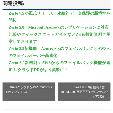
関連投稿:
Zerto 7.5が正式リリース！永続的データ保護の新境地を
開拓
Zerto 5.0 – Microsoft Azureへのレプリケーションに対応
比較やクイックスタートガイドなどZerto技術資料ご用
意しております！
Zerto 5.5新機能：AzureからのフェイルバックとAWSへ
のフェイルオーバー高速化
Zerto 6.0新機能：AWSからのフェイルバック機能が追
加！ クラウドDRがより柔軟に！
←
DruvaクラウドをAWS Outposts
Veeam v10新機能予告：
でオンプレミスに
Immutable (変更不可)でランサムウ
ェア対策
→