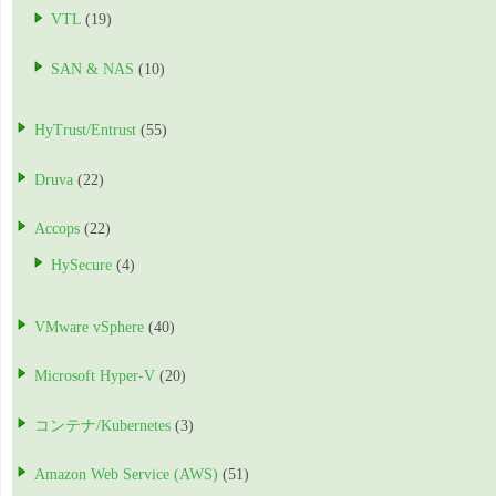
VTL
(19)
SAN & NAS
(10)
HyTrust/Entrust
(55)
Druva
(22)
Accops
(22)
HySecure
(4)
VMware vSphere
(40)
Microsoft Hyper-V
(20)
コンテナ/Kubernetes
(3)
Amazon Web Service (AWS)
(51)