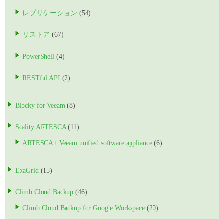
レプリケーション
(54)
リストア
(67)
PowerShell
(4)
RESTful API
(2)
Blocky for Veeam
(8)
Scality ARTESCA
(11)
ARTESCA+ Veeam unified software appliance
(6)
ExaGrid
(15)
Climb Cloud Backup
(46)
Climb Cloud Backup for Google Workspace
(20)