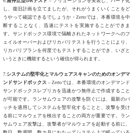
6.
無停止型DRテスト
– ソリューションを実装し、ハード化
し、復旧計画を立てましたが、それがうまくいくことをど
うやって確認できるでしょうか・Zertoでは、本番環境を中
断することなく、迅速にテストを実施することができま
す。サンドボックス環境で隔離されたネットワークへのフ
ェイルオーバーおよびリカバリテストを行うことにより、
リカバリプランを何度でもテストすることができ、いざと
いうときに機能するという確信が得られます。
7.
システムの堅牢化とマルウェアスキャンのためのオンデマ
ンドサンドボックス
– Zertoでは、本番環境のオンデマンド
サンドボックスレプリカを迅速かつ無停止で作成すること
が可能です。ランサムウェアの攻撃を防ぐには、最新のパ
ッチを適用してシステムを堅牢化することと、攻撃を受け
る前にマルウェアを検出することの両方が重要です。ラン
サムウェア攻撃は、攻撃者がマルウェアを起動する前に、
数日、数週間、数カ月にわたってシステム上で眠っている