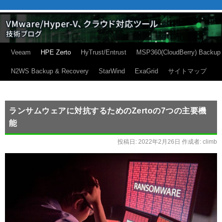
Veeam
HPE Zerto
HyTrust/Entrust
MSP360(CloudBerry) Backup
N2WS Backup & Recovery
StarWind
ExaGrid
サイトマップ
ランサムウェアに対抗するためのZertoの7つの主要機
能
投稿日:
2022年2月26日
作成者:
climb