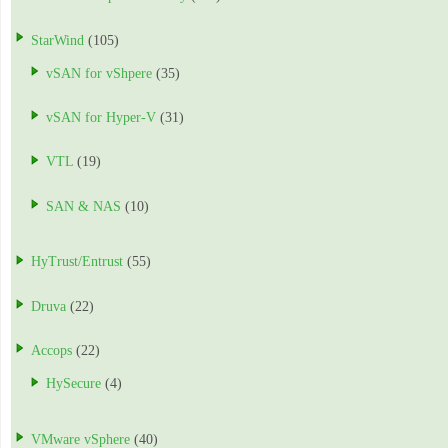
StarWind
(105)
vSAN for vShpere
(35)
vSAN for Hyper-V
(31)
VTL
(19)
SAN & NAS
(10)
HyTrust/Entrust
(55)
Druva
(22)
Accops
(22)
HySecure
(4)
VMware vSphere
(40)