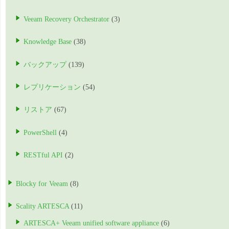
Veeam Recovery Orchestrator
(3)
Knowledge Base
(38)
バックアップ
(139)
レプリケーション
(54)
リストア
(67)
PowerShell
(4)
RESTful API
(2)
Blocky for Veeam
(8)
Scality ARTESCA
(11)
ARTESCA+ Veeam unified software appliance
(6)