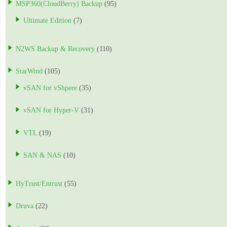
MSP360(CloudBerry) Backup
(95)
Ultimate Edition
(7)
N2WS Backup & Recovery
(110)
StarWind
(105)
vSAN for vShpere
(35)
vSAN for Hyper-V
(31)
VTL
(19)
SAN & NAS
(10)
HyTrust/Entrust
(55)
Druva
(22)