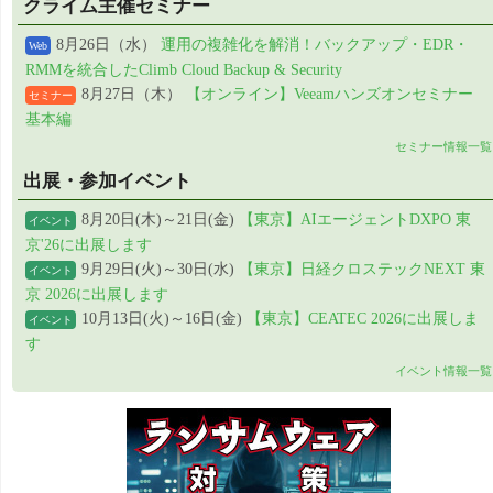
クライム主催セミナー
8月26日（水）
運用の複雑化を解消！バックアップ・EDR・
Web
RMMを統合したClimb Cloud Backup & Security
8月27日（木）
【オンライン】Veeamハンズオンセミナー
セミナー
基本編
セミナー情報一覧
出展・参加イベント
8月20日(木)～21日(金)
【東京】AIエージェントDXPO 東
イベント
京'26に出展します
9月29日(火)～30日(水)
【東京】日経クロステックNEXT 東
イベント
京 2026に出展します
10月13日(火)～16日(金)
【東京】CEATEC 2026に出展しま
イベント
す
イベント情報一覧