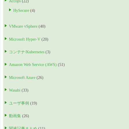
Accops
(22)
HySecure
(4)
VMware vSphere
(40)
Microsoft Hyper-V
(20)
コンテナ/Kubernetes
(3)
Amazon Web Service (AWS)
(51)
Microsoft Azure
(26)
Wasabi
(33)
ユーザ事例
(19)
動画集
(26)
関連記事まとめ
(11)