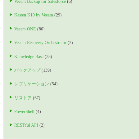
Veeam Backup for Salesforce
(6)
Kasten K10 by Veeam
(29)
Veeam ONE
(86)
Veeam Recovery Orchestrator
(3)
Knowledge Base
(38)
バックアップ
(139)
レプリケーション
(54)
リストア
(67)
PowerShell
(4)
RESTful API
(2)