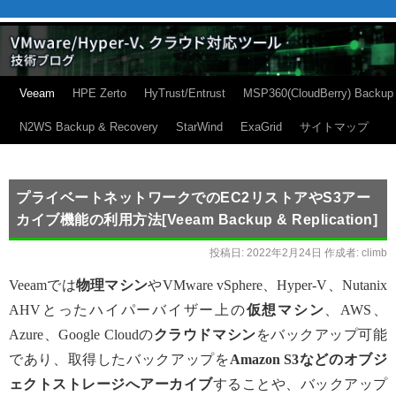
Veeam
HPE Zerto
HyTrust/Entrust
MSP360(CloudBerry) Backup
N2WS Backup & Recovery
StarWind
ExaGrid
サイトマップ
プライベートネットワークでのEC2リストアやS3アー
カイブ機能の利用方法[Veeam Backup & Replication]
投稿日:
2022年2月24日
作成者:
climb
Veeamでは
物理マシン
やVMware vSphere、Hyper-V、Nutanix
AHVとったハイパーバイザー上の
仮想マシン
、AWS、
Azure、Google Cloudの
クラウドマシン
をバックアップ可能
であり、取得したバックアップを
Amazon S3などのオブジ
ェクトストレージへアーカイブ
することや、バックアップ