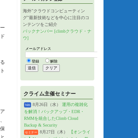
海外”クラウドコンピューティン
グ”最新技術などを中心に注目のコ
ンテンツをご紹介
ユー
バックナンバー [climbクラウド・ナ
ド
ウ]
する
ート
クライム主催セミナー
8月26日（水）
運用の複雑化
Web
ェア
を解消！バックアップ・EDR・
RMMを統合したClimb Cloud
り、
Backup & Security
び保
8月27日（木）
【オンライ
セミナー
こと