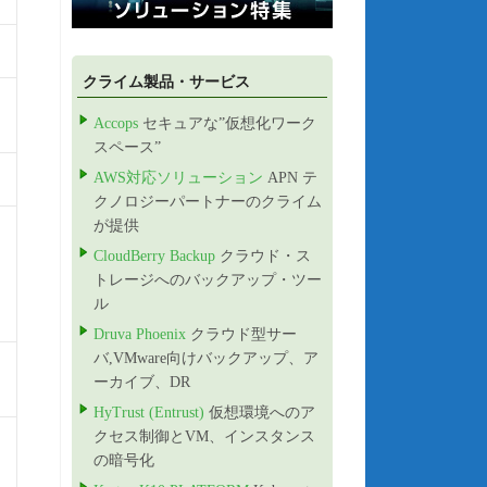
クライム製品・サービス
Accops
セキュアな”仮想化ワーク
スペース”
AWS対応ソリューション
APN テ
クノロジーパートナーのクライム
が提供
CloudBerry Backup
クラウド・ス
トレージへのバックアップ・ツー
ル
Druva Phoenix
クラウド型サー
バ,VMware向けバックアップ、ア
ーカイブ、DR
HyTrust (Entrust)
仮想環境へのア
クセス制御とVM、インスタンス
の暗号化