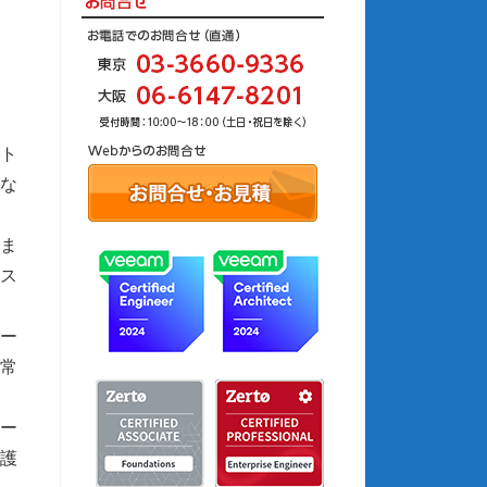
ント
いな
りま
ンス
ケー
常
ワー
保護