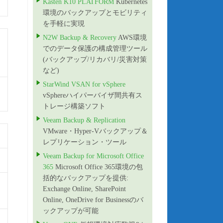
Kasten K10 PLATFORM
Kubernetes
環境のバックアップとモビリティ
を手軽に実現
N2W Backup & Recovery
AWS環境
でのデータ保護の構成管理ツール
(バックアップ/リカバリ/災害対策
など)
StarWind VSAN for vSphere
vSphereハイパーバイザ間共有ス
トレージ構築ソフト
Veeam Backup & Replication
VMware・Hyper-Vバックアップ＆
レプリケーション・ツール
Veeam Backup for Microsoft Office
365
Microsoft Office 365環境の包
括的なバックアップを提供:
Exchange Online, SharePoint
Online, OneDrive for Businessのバ
ックアップが可能