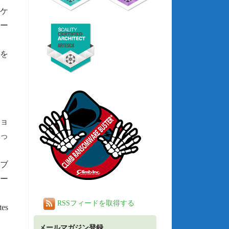
リケ
ー
Mを
ョ
なっ
ィブ
リー
RSSフィードを取得する
es
メールマガジン登録