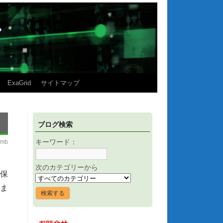
ExaGrid
サイトマップ
ブログ検索
imb
キーワード：
次のカテゴリーから
保
ま