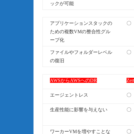
ックが可能
アプリケーションスタックの
〇
ための複数VMの整合性グル
ープ化
ファイルやフォルダーレベル
〇
の復旧
AWSからAWSへのDR
Zer
エージェントレス
〇
生産性能に影響を与えない
〇
ワーカーVMを増やすことな
〇