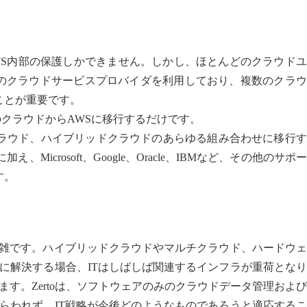
の移行やAWS内部の保護しかできません。しかし、ほとんどのクラウド
のクラウドサービスプロバイダを利用しており、複数のクラウ
ことが重要です。
スや他のクラウドからAWSに移行するだけです。
ククラウド、ハイブリッドクラウドのあらゆる組み合わせに移行
Microsoft、Google、Oracle、IBMなど、その他のサポ
す。
複雑です。ハイブリッドクラウドやマルチクラウド、ハードウ
に解決する場合、ITはしばしば関連するインフラが重荷とな
す。Zertoは、ソフトウェアのみのクラウドデータ管理およ
らわれず、IT戦略が今後どのようなものであろうと適応する