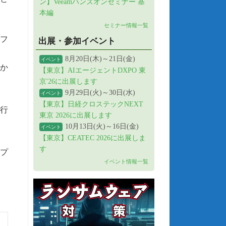
ン】Veeamハンズオンセミナー 基
本編
セミナー情報一覧
パフ
出展・参加イベント
8月20日(木)～21日(金)
イベント
しか
【東京】AIエージェントDXPO 東
京'26に出展します
9月29日(火)～30日(水)
イベント
【東京】日経クロステックNEXT
を行
東京 2026に出展します
10月13日(火)～16日(金)
イベント
【東京】CEATEC 2026に出展しま
す
プ
イベント情報一覧