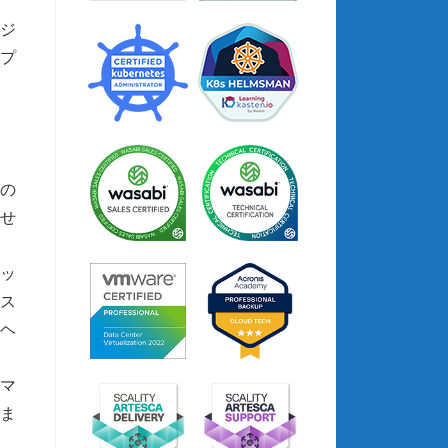
ージ
プ
oの
せ
ロッ
ース
ヘ
象マ
ま