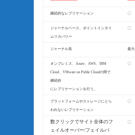
継続的なレプリケーション
〇
ジャーナルベース、ポイントインタイ
〇
ムリカバリー
ジャーナル長
最大
オンプレミス、Azure、AWS、IBM
〇
Cloud、VMware on Public Cloudの間で
継続的
にレプリケーションを行う。
プラットフォームやストレージにとら
〇
われないレプリケーション
数クリックでサイト全体のフ
〇
ェイルオーバー/フェイルバ