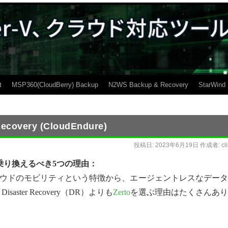
t
MSP360(CloudBerry) Backup
N2WS Backup & Recovery
StarWind
 Recovery (CloudEndure)
投稿日:
2023年6月19日
作成者:
cl
らZertoに乗り換えるべき5つの理由：
ウドのモビリティという特徴から、エージェントレスなデータ
saster Recovery（DR）よりも
Zerto
を選ぶ理由はたくさんあり