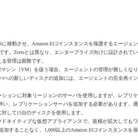
をAWSに移動させ、Amazon EC2インスタンスを保護するエージェ
です。Zertoとは異なり、エンタープライズ向けに設計されて
える管理は困難です。
以上の仮想マシン（VM）を扱う場合、エージェントの管理が難しくな
ーバへの新しいディスクの追加には、エージェントの完全再イ
レプリケーションに対象リージョンのサーバを使用しますが、レプリ
伴い、レプリケーションサーバを追加する必要があります。通
対して15台のディスクを使用します。
rは、単一のクラウドネイティブな仮想アプライアンスで、規模が拡大しても
ることなく、1,000以上のAmazon EC2インスタンスを