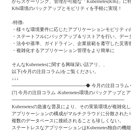
からスケーリング、管理が可能な「Kubernetes(K8s)
K8s環境のバックアップとモビリティを手軽に実現！
-特徴-
・様々な環境要件に応じたアプリケーションモビリティ(
・ステートフルにバックアップ＆リストアを行い、デー
・法令や基準、ガイドライン、企業規範を遵守した災害復旧
・複雑化するアプリケーション管理をより簡単に
そんなKubernetesに関する興味深い話アリ、、
以下(今月の注目コラム)をご覧ください。
↓↓↓
───────────────────────◆ 今月の注目コラム 
[7] 今月の注目コラム -Kubernetes環境のバックアッ
───────────────────────────────────
Kubernetesの急速な普及により、その実装環境が複雑化
アプリケーションの構成がマルチクラウドに分散された
複数のデータベースに接続されることも珍しくない。
ステートレスなアプリケーションはKubernetes独自の機