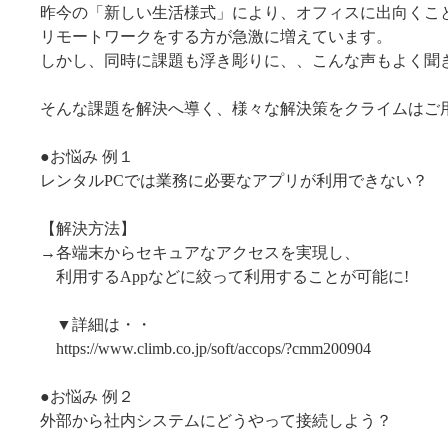
昨今の「新しい生活様式」により、オフィスに出向くこ
リモートワークをする方が急激に増えています。
しかし、同時に課題も浮き彫りに、、こんな声もよく聞
そんな課題を解決へ導く、様々な解決策をクライムはご
●お悩み 例１
レンタルPCでは業務に必要なアプリが利用できない？
【解決方法】
→各端末からセキュアなアクセスを実現し、
利用するAppなどに絞って利用することが可能に!
▼詳細は・・
https://www.climb.co.jp/soft/accops/?cmm200904
●お悩み 例２
外部から社内システムにどうやって接続しよう？