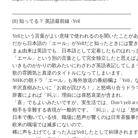
───────────────────────────────────
[8] 知ってる？ 英語最前線 ‐Yell
───────────────────────────────────
Yellという言葉がよい意味で使われるのを聞いたことが
だから日本語の「エール」がYellだと知ったときには驚
まぁ由来は英語でも、日本語として定着したものはれっ
「エール」という別の言葉として完全独立したと思えば
いきものがかりの歌みたいにわざわざ英語表記してしま
歌の雰囲気と真逆のタイトルになってしまいます。
NHKの朝ドラ「エール」も海外放送の番組欄は「Yell」
半沢直樹みたいに「お前が詫びろ！」と怒鳴り合うドラ
辞書によれば「叫ぶ」理由には喜怒哀楽が含まれ、
「喜」でもよいみたいですが、実生活では、Don’t yell at
相手を非難する表現が一般的です。「叫ぶ」よりは「怒
日本で働いている頃、職場に怒声が響くのは日常茶飯事
欧米の職場では滅多にないので、
稀に声を上げてしまった人はYellしたとして糾弾されま