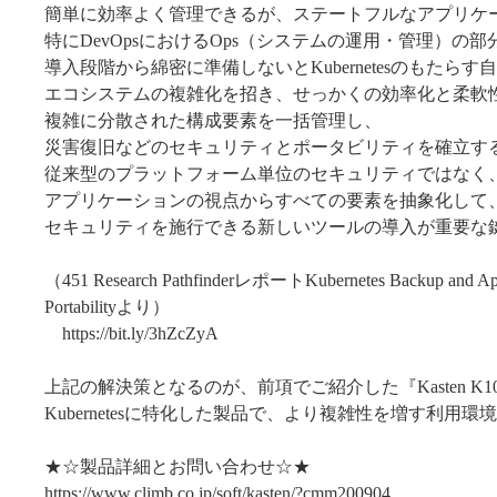
簡単に効率よく管理できるが、ステートフルなアプリケ
特にDevOpsにおけるOps（システムの運用・管理）の部
導入段階から綿密に準備しないとKubernetesのもたらす
エコシステムの複雑化を招き、せっかくの効率化と柔軟
複雑に分散された構成要素を一括管理し、
災害復旧などのセキュリティとポータビリティを確立す
従来型のプラットフォーム単位のセキュリティではなく
アプリケーションの視点からすべての要素を抽象化して
セキュリティを施行できる新しいツールの導入が重要な
（451 Research PathfinderレポートKubernetes Backup and App
Portabilityより）
https://bit.ly/3hZcZyA
上記の解決策となるのが、前項でご紹介した『Kasten K10 
Kubernetesに特化した製品で、より複雑性を増す利用
★☆製品詳細とお問い合わせ☆★
https://www.climb.co.jp/soft/kasten/?cmm200904