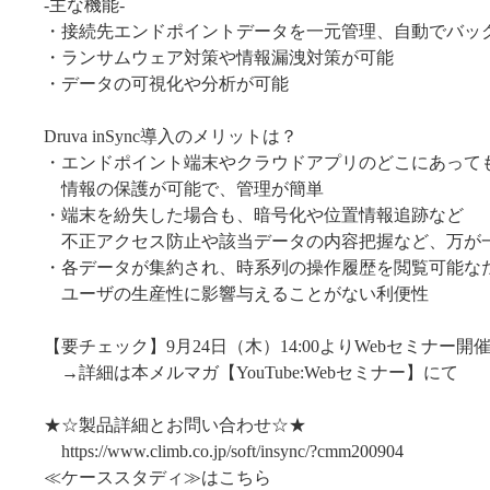
-主な機能-
・接続先エンドポイントデータを一元管理、自動でバッ
・ランサムウェア対策や情報漏洩対策が可能
・データの可視化や分析が可能
Druva inSync導入のメリットは？
・エンドポイント端末やクラウドアプリのどこにあって
情報の保護が可能で、管理が簡単
・端末を紛失した場合も、暗号化や位置情報追跡など
不正アクセス防止や該当データの内容把握など、万が
・各データが集約され、時系列の操作履歴を閲覧可能な
ユーザの生産性に影響与えることがない利便性
【要チェック】9月24日（木）14:00よりWebセミナー開
→詳細は本メルマガ【YouTube:Webセミナー】にて
★☆製品詳細とお問い合わせ☆★
https://www.climb.co.jp/soft/insync/?cmm200904
≪ケーススタディ≫はこちら