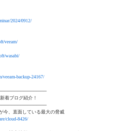
eminar/2024/0912/
oft/veeam/
oft/wasabi/
am/veeam-backup-24167/
───────────────
り新着ブログ紹介！
───────────────
グが今、直面している最大の脅威
are/cloud-8426/