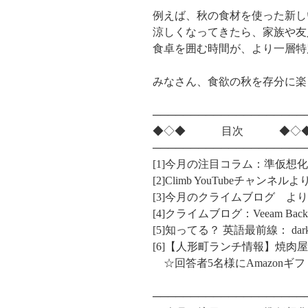
例えば、秋の食材を使った新し
涼しくなってきたら、家族や友
食卓を囲む時間が、より一層特
みなさん、食欲の秋を存分に楽
────────────────────
◆◇◆ 目次 ◆◇
────────────────────
[1]今月の注目コラム：準仮想
[2]Climb YouTubeチャン
[3]今月のクライムブログ よ
[4]クライムブログ：Veeam Backu
[5]知ってる？ 英語最前線： dark l
[6]【人形町ランチ情報】焼肉
☆回答者5名様にAmazonギフ
────────────────────