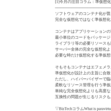
[1]今月の注目コラム：準仮想
────────────────────
ソフトウェアのコンテナ化が普
完全な仮想化ではなく準仮想化
コンテナはアプリケーションの
最小単位のコードをパッケージ
ライブラリ等の必要リソースも
サーバー全体の完全な仮想化よ
必要な時だけ仮想化する準仮想
そもそもコンテナはエフェメラ
準仮想化が設計上の主旨に合致
ただし、ハイパーバイザーで臨
柔軟なリソース管理を行う準仮
単純な完全仮想化よりも高度な
互換性の問題が生じるリスクも
▽BizTechコラムWhat is paravirt