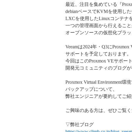
最近、注目を集めている『Proxmox V
debianベースでKVMを使用
LXCを使用したLinuxコンテナ
一つの管理画面から行えること
オープンソースの仮想化プラッ
Veeamは2024年・Q3にProxmox Virt
サポートを予定しております。
今回はこのProxmox VEサ
開発元コミュニティのブログが
Proxmox Virtual Environm
バックアップについて、
弊社エンジニアが要約してご紹
ご興味のある方は、ぜひご覧く
▽弊社ブログ
https://www.climb.co.jp/blog_vee