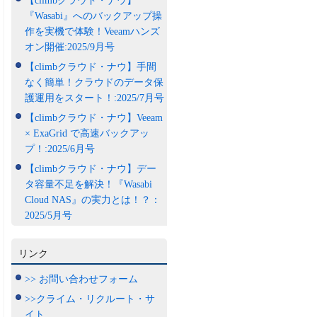
【climbクラウド・ナウ】
『Wasabi』へのバックアップ操
作を実機で体験！Veeamハンズ
オン開催:2025/9月号
【climbクラウド・ナウ】手間
なく簡単！クラウドのデータ保
護運用をスタート！:2025/7月号
【climbクラウド・ナウ】Veeam
× ExaGrid で高速バックアッ
プ！:2025/6月号
【climbクラウド・ナウ】デー
タ容量不足を解決！『Wasabi
Cloud NAS』の実力とは！？：
2025/5月号
リンク
>> お問い合わせフォーム
>>クライム・リクルート・サ
イト