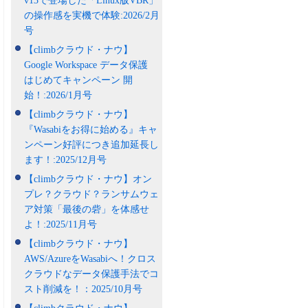
v13で登場した「Linux版VBR」
の操作感を実機で体験:2026/2月
号
【climbクラウド・ナウ】
Google Workspace データ保護
はじめてキャンペーン 開
始！:2026/1月号
【climbクラウド・ナウ】
『Wasabiをお得に始める』キャ
ンペーン好評につき追加延長し
ます！:2025/12月号
【climbクラウド・ナウ】オン
プレ？クラウド？ランサムウェ
ア対策「最後の砦」を体感せ
よ！:2025/11月号
【climbクラウド・ナウ】
AWS/AzureをWasabiへ！クロス
クラウドなデータ保護手法でコ
スト削減を！：2025/10月号