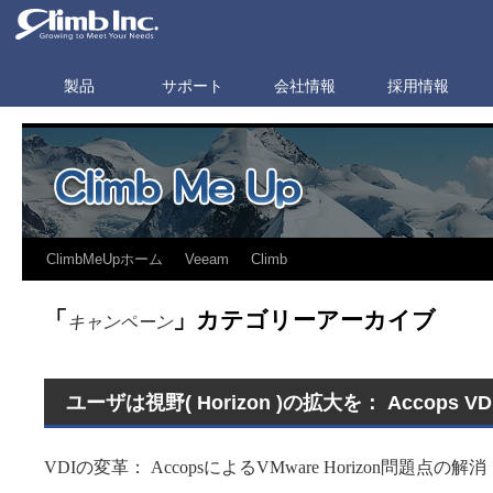
製品
サポート
会社情報
採用情報
ClimbMeUpホーム
Veeam
Climb
「
」カテゴリーアーカイブ
キャンペーン
ユーザは視野( Horizon )の拡大を： Accops
VDIの変革： AccopsによるVMware Horizon問題点の解消