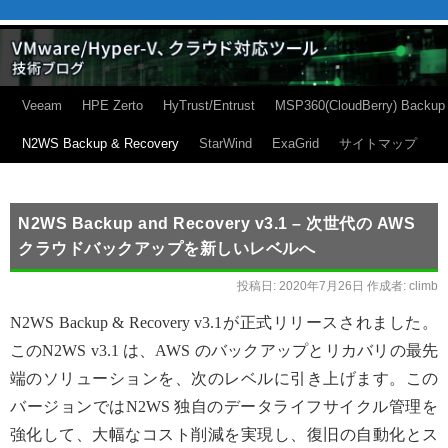
Veeam
HPE Zerto
HyTrust/Entrust
MSP360(CloudBerry) Backup
N2WS Backup & Recovery
StarWind
ExaGrid
サイトマップ
N2WS Backup and Recovery v3.1 – 次世代の AWS
クラウドバックアップを新しいレベルへ
投稿日:
2020年7月26日
作成者:
climb
N2WS Backup & Recovery v3.1が正式リリースされました。
このN2WS v3.1 は、AWS のバックアップとリカバリの最先
端のソリューションを、次のレベルに引き上げます。この
バージョンではN2WS 独自のデータライフサイクル管理を
強化して、大幅なコスト削減を実現し、復旧の自動化とス