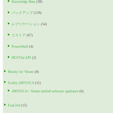
Knowledge Base
(38)
バックアップ
(139)
レプリケーション
(54)
リストア
(67)
PowerShell
(4)
RESTful API
(2)
Blocky for Veeam
(8)
Scality ARTESCA
(11)
ARTESCA+ Veeam unified software appliance
(6)
ExaGrid
(15)