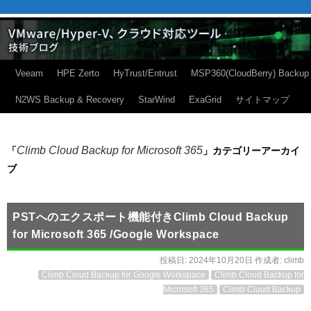
Veeam
HPE Zerto
HyTrust/Entrust
MSP360(CloudBerry) Backup
N2WS Backup & Recovery
StarWind
ExaGrid
サイトマップ
Climb Cloud Backup for Microsoft 365
「
」カテゴリーアーカイ
ブ
PSTへのエクスポート機能付きClimb Cloud Backup
for Microsoft 365 /Google Workspace
投稿日:
2024年10月20日
作成者:
climb
Climb Cloud Backup for Google Workspace
Climb Cloud Backup for
Microsoft 365
Climb Cloud Backup