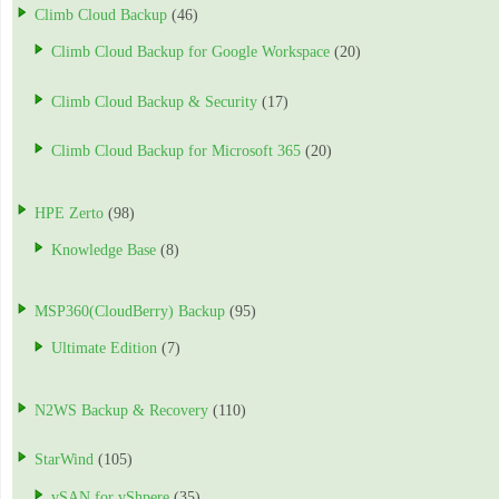
Climb Cloud Backup
(46)
Climb Cloud Backup for Google Workspace
(20)
Climb Cloud Backup & Security
(17)
Climb Cloud Backup for Microsoft 365
(20)
HPE Zerto
(98)
Knowledge Base
(8)
MSP360(CloudBerry) Backup
(95)
Ultimate Edition
(7)
N2WS Backup & Recovery
(110)
StarWind
(105)
vSAN for vShpere
(35)