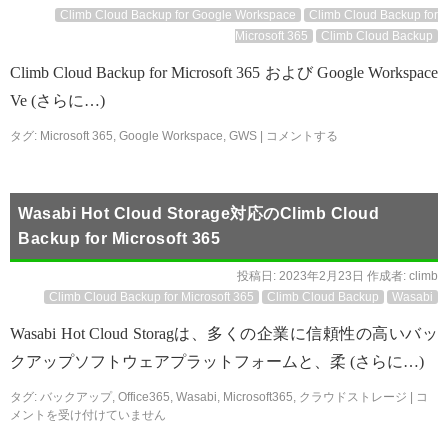
Climb Cloud Backup for Google Workspace
Climb Cloud Backup for
Microsoft 365
Climb Cloud Backup
Climb Cloud Backup for Microsoft 365 および Google Workspace
Ve (さらに…)
タグ:
Microsoft 365
,
Google Workspace
,
GWS
|
コメントする
Wasabi Hot Cloud Storage対応のClimb Cloud
Backup for Microsoft 365
投稿日:
2023年2月23日
作成者:
climb
Climb Cloud Backup for Microsoft 365
Climb Cloud Backup
Wasabi
Wasabi Hot Cloud Storagは、多くの企業に信頼性の高いバッ
クアップソフトウェアプラットフォームと、柔 (さらに…)
タグ:
バックアップ
,
Office365
,
Wasabi
,
Microsoft365
,
クラウドストレージ
|
コ
メントを受け付けていません