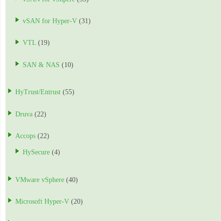
vSAN for Hyper-V
(31)
VTL
(19)
SAN & NAS
(10)
HyTrust/Entrust
(55)
Druva
(22)
Accops
(22)
HySecure
(4)
VMware vSphere
(40)
Microsoft Hyper-V
(20)