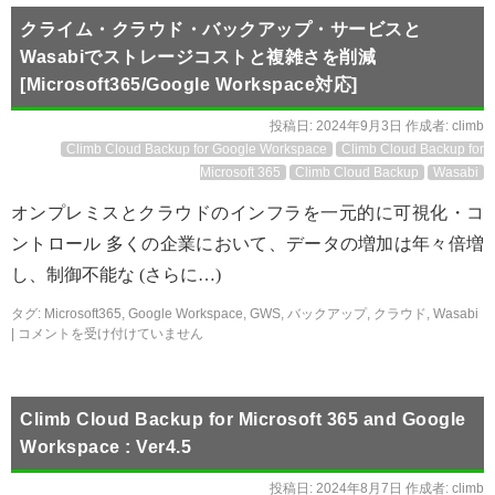
クライム・クラウド・バックアップ・サービスと
Wasabiでストレージコストと複雑さを削減
[Microsoft365/Google Workspace対応]
投稿日:
2024年9月3日
作成者:
climb
Climb Cloud Backup for Google Workspace
Climb Cloud Backup for
Microsoft 365
Climb Cloud Backup
Wasabi
オンプレミスとクラウドのインフラを一元的に可視化・コ
ントロール 多くの企業において、データの増加は年々倍増
し、制御不能な (さらに…)
タグ:
Microsoft365
,
Google Workspace
,
GWS
,
バックアップ
,
クラウド
,
Wasabi
|
コメントを受け付けていません
Climb Cloud Backup for Microsoft 365 and Google
Workspace : Ver4.5
投稿日:
2024年8月7日
作成者:
climb