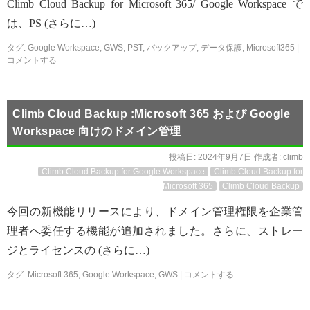
Climb Cloud Backup for Microsoft 365/ Google Workspace で
は、PS (さらに…)
タグ:
Google Workspace
,
GWS
,
PST
,
バックアップ
,
データ保護
,
Microsoft365
|
コメントする
Climb Cloud Backup :Microsoft 365 および Google
Workspace 向けのドメイン管理
投稿日:
2024年9月7日
作成者:
climb
Climb Cloud Backup for Google Workspace
Climb Cloud Backup for
Microsoft 365
Climb Cloud Backup
今回の新機能リリースにより、ドメイン管理権限を企業管
理者へ委任する機能が追加されました。さらに、ストレー
ジとライセンスの (さらに…)
タグ:
Microsoft 365
,
Google Workspace
,
GWS
|
コメントする