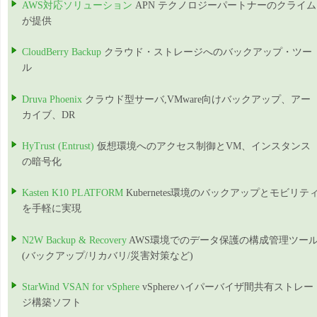
AWS対応ソリューション
APN テクノロジーパートナーのクライム
が提供
CloudBerry Backup
クラウド・ストレージへのバックアップ・ツー
ル
Druva Phoenix
クラウド型サーバ,VMware向けバックアップ、アー
カイブ、DR
HyTrust (Entrust)
仮想環境へのアクセス制御とVM、インスタンス
の暗号化
Kasten K10 PLATFORM
Kubernetes環境のバックアップとモビリテ
を手軽に実現
N2W Backup & Recovery
AWS環境でのデータ保護の構成管理ツー
(バックアップ/リカバリ/災害対策など)
StarWind VSAN for vSphere
vSphereハイパーバイザ間共有ストレー
ジ構築ソフト