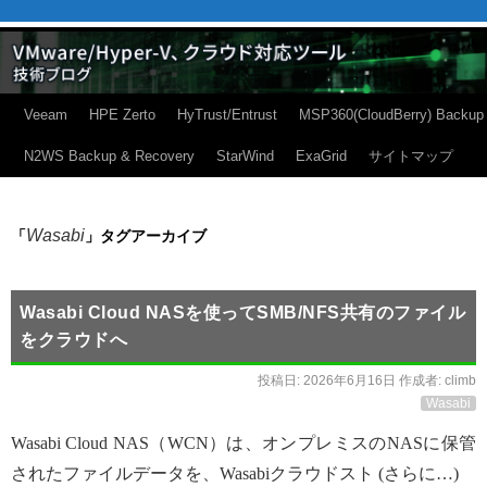
Veeam
HPE Zerto
HyTrust/Entrust
MSP360(CloudBerry) Backup
N2WS Backup & Recovery
StarWind
ExaGrid
サイトマップ
Wasabi
「
」タグアーカイブ
Wasabi Cloud NASを使ってSMB/NFS共有のファイル
をクラウドへ
投稿日:
2026年6月16日
作成者:
climb
Wasabi
Wasabi Cloud NAS（WCN）は、オンプレミスのNASに保管
されたファイルデータを、Wasabiクラウドスト (さらに…)