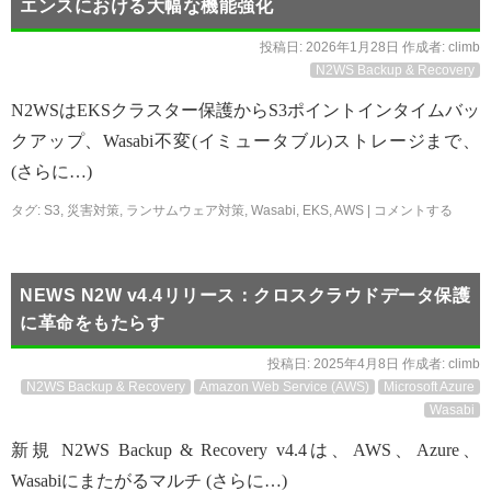
エンスにおける大幅な機能強化
投稿日:
2026年1月28日
作成者:
climb
N2WS Backup & Recovery
N2WSはEKSクラスター保護からS3ポイントインタイムバッ
クアップ、Wasabi不変(イミュータブル)ストレージまで、
(さらに…)
タグ:
S3
,
災害対策
,
ランサムウェア対策
,
Wasabi
,
EKS
,
AWS
|
コメントする
NEWS N2W v4.4リリース：クロスクラウドデータ保護
に革命をもたらす
投稿日:
2025年4月8日
作成者:
climb
N2WS Backup & Recovery
Amazon Web Service (AWS)
Microsoft Azure
Wasabi
新規 N2WS Backup & Recovery v4.4は、AWS、Azure、
Wasabiにまたがるマルチ (さらに…)