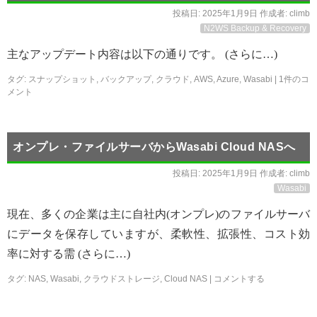
投稿日:
2025年1月9日
作成者:
climb
N2WS Backup & Recovery
主なアップデート内容は以下の通りです。 (さらに…)
タグ:
スナップショット
,
バックアップ
,
クラウド
,
AWS
,
Azure
,
Wasabi
|
1件のコ
メント
オンプレ・ファイルサーバからWasabi Cloud NASへ
投稿日:
2025年1月9日
作成者:
climb
Wasabi
現在、多くの企業は主に自社内(オンプレ)のファイルサーバ
にデータを保存していますが、柔軟性、拡張性、コスト効
率に対する需 (さらに…)
タグ:
NAS
,
Wasabi
,
クラウドストレージ
,
Cloud NAS
|
コメントする