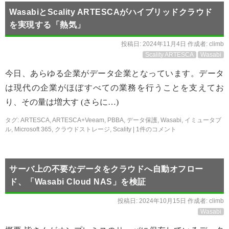
WasabiとScality ARTESCAがハイブリッドクラウド
を実現する「熱気」
投稿日:
2024年11月4日
作成者:
climb
Scality ARTESCA
Wasabi
今日、あらゆる企業がデータ企業となっています。データ
は現代の企業がほぼすべての業務を行うことを支えてお
り、その量は増大す (さらに…)
タグ:
ARTESCA
,
ARTESCA+Veeam
,
PBBA
,
データ保護
,
Wasabi
,
イミュータブ
ル
,
Microsoft 365
,
クラウドストレージ
,
Scality
|
1件のコメント
サーバ上の不要なデータをクラウドへ自動オフロー
ド、「Wasabi Cloud NAS」を検証
投稿日:
2024年10月15日
作成者:
climb
Wasabi