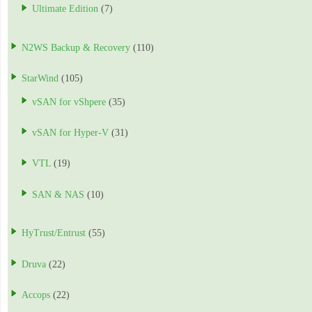
Ultimate Edition
(7)
N2WS Backup & Recovery
(110)
StarWind
(105)
vSAN for vShpere
(35)
vSAN for Hyper-V
(31)
VTL
(19)
SAN & NAS
(10)
HyTrust/Entrust
(55)
Druva
(22)
Accops
(22)