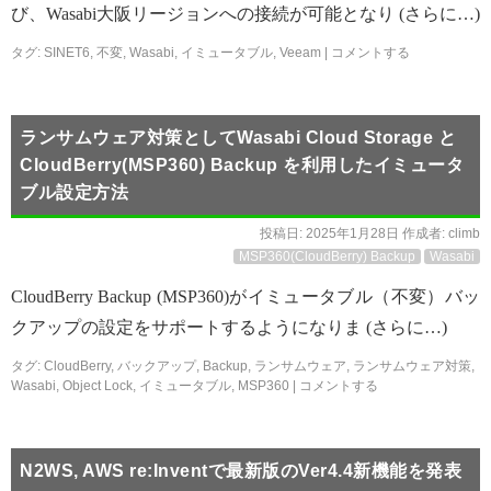
び、Wasabi大阪リージョンへの接続が可能となり (さらに…)
タグ:
SINET6
,
不変
,
Wasabi
,
イミュータブル
,
Veeam
|
コメントする
ランサムウェア対策としてWasabi Cloud Storage と
CloudBerry(MSP360) Backup を利用したイミュータ
ブル設定方法
投稿日:
2025年1月28日
作成者:
climb
MSP360(CloudBerry) Backup
Wasabi
CloudBerry Backup (MSP360)がイミュータブル（不変）バッ
クアップの設定をサポートするようになりま (さらに…)
タグ:
CloudBerry
,
バックアップ
,
Backup
,
ランサムウェア
,
ランサムウェア対策
,
Wasabi
,
Object Lock
,
イミュータブル
,
MSP360
|
コメントする
N2WS, AWS re:Inventで最新版のVer4.4新機能を発表