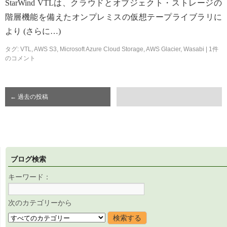
StarWind VTLは、クラウドとオブジェクト・ストレージの
階層機能を備えたオンプレミスの仮想テープライブラリに
より (さらに…)
タグ:
VTL
,
AWS S3
,
Microsoft Azure Cloud Storage
,
AWS Glacier
,
Wasabi
|
1件
のコメント
←
過去の投稿
ブログ検索
キーワード：
次のカテゴリーから