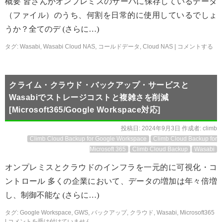
概要 皆さんがオンプレミスのサーバに保存しているデータ
（ファイル）のうち、何割を日常的に使用しているでしょ
うか？全てのデ (さらに…)
タグ:
Wasabi
,
Wasabi Cloud NAS
,
コールドデータ
,
Cloud NAS
|
コメントする
クライム・クラウド・バックアップ・サービスと
Wasabiでストレージコストと複雑さを削減
[Microsoft365/Google Workspace対応]
投稿日:
2024年9月3日
作成者:
climb
Climb Cloud Backup for Google Workspace
Climb Cloud Backup for
Microsoft 365
Climb Cloud Backup
Wasabi
オンプレミスとクラウドのインフラを一元的に可視化・コ
ントロール 多くの企業において、データの増加は年々倍増
し、制御不能な (さらに…)
タグ:
Google Workspace
,
GWS
,
バックアップ
,
クラウド
,
Wasabi
,
Microsoft365
|
コメントを受け付けていません