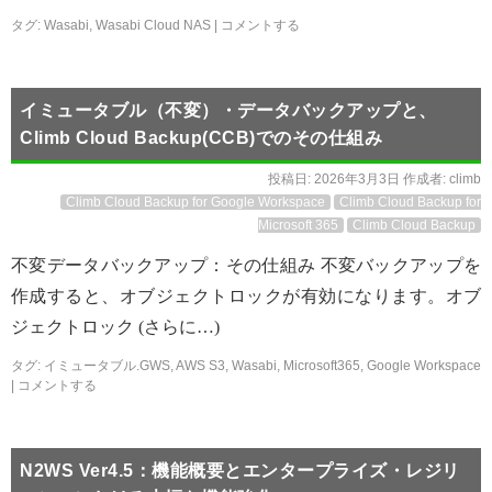
タグ:
Wasabi
,
Wasabi Cloud NAS
|
コメントする
イミュータブル（不変）・データバックアップと、
Climb Cloud Backup(CCB)でのその仕組み
投稿日:
2026年3月3日
作成者:
climb
Climb Cloud Backup for Google Workspace
Climb Cloud Backup for
Microsoft 365
Climb Cloud Backup
不変データバックアップ：その仕組み 不変バックアップを
作成すると、オブジェクトロックが有効になります。オブ
ジェクトロック (さらに…)
タグ:
イミュータブル.GWS
,
AWS S3
,
Wasabi
,
Microsoft365
,
Google Workspace
|
コメントする
N2WS Ver4.5：機能概要とエンタープライズ・レジリ