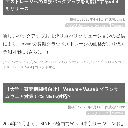
アストレージへの直接バックアップを可能にするv4.4
をリリース
投稿日:
2025年4月1日
作成者:
climb
N2WS Backup & Recovery
Wasabi
新しいバックアップおよびリカバリソリューションの提供
により、Azureの長期クラウドストレージの価格がより低く
予測可能に (さらに…)
タグ:
バックアップ
,
Azure
,
Wasabi
,
マルチクラウドバックアップ
,
クロスクラウ
ドストレージ
,
V4.4
|
コメントする
【大学・研究機関様向け】 Veeam＋Wasabiでランサ
ムウェア対策！<SINET6対応>
投稿日:
2025年2月14日
作成者:
climb
バックアップ
Wasabi
2024年12月より、SINET6経由でWasabi東京リージョンおよ