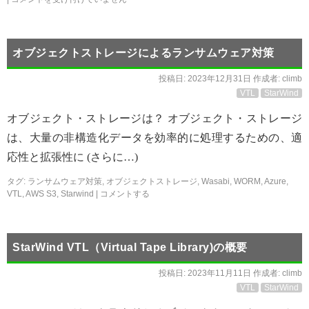
オブジェクトストレージによるランサムウェア対策
投稿日:
2023年12月31日
作成者:
climb
VTL
StarWind
オブジェクト・ストレージは？ オブジェクト・ストレージ
は、大量の非構造化データを効率的に処理するための、適
応性と拡張性に (さらに…)
タグ:
ランサムウェア対策
,
オブジェクトストレージ
,
Wasabi
,
WORM
,
Azure
,
VTL
,
AWS S3
,
Starwind
|
コメントする
StarWind VTL（Virtual Tape Library)の概要
投稿日:
2023年11月11日
作成者:
climb
VTL
StarWind