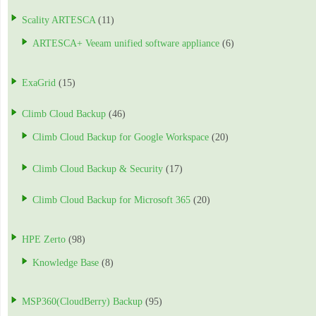
Scality ARTESCA
(11)
ARTESCA+ Veeam unified software appliance
(6)
ExaGrid
(15)
Climb Cloud Backup
(46)
Climb Cloud Backup for Google Workspace
(20)
Climb Cloud Backup & Security
(17)
Climb Cloud Backup for Microsoft 365
(20)
HPE Zerto
(98)
Knowledge Base
(8)
MSP360(CloudBerry) Backup
(95)