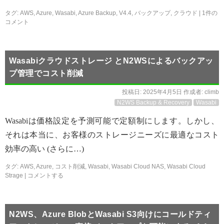
タグ:
AWS
,
Azure
,
Wasabi
,
Azure Backup
,
V4.4
,
バックアップ
,
クラウド
|
1件の
コメント
Wasabiクラウドストレージ とN2WSによるバックアッ
プ管理でコスト削減
投稿日:
2025年4月5日
作成者:
climb
N2WS Backup & Recovery
Wasabi
Wasabiは価格設定を予測可能で定額制にします。しかし、
それは本当に、お客様のストレージニーズに最適なコスト
効率の高い (さらに…)
タグ:
AWS
,
Azure
,
コスト削減
,
Wasabi
,
Wasabi Cloud NAS
,
Wasabi Cloud
Strage
|
コメントする
N2WS、Azure BlobとWasabi S3向けにコールドティ