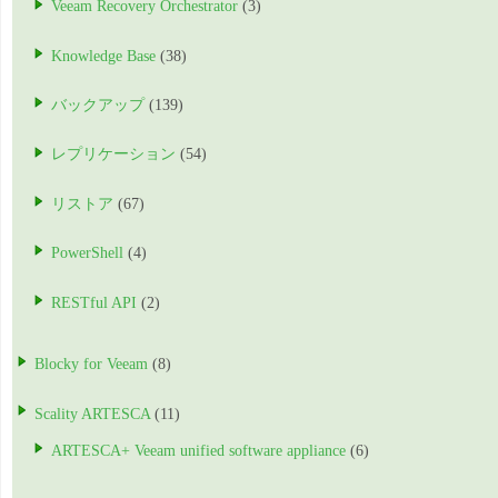
Veeam Recovery Orchestrator
(3)
Knowledge Base
(38)
バックアップ
(139)
レプリケーション
(54)
リストア
(67)
PowerShell
(4)
RESTful API
(2)
Blocky for Veeam
(8)
Scality ARTESCA
(11)
ARTESCA+ Veeam unified software appliance
(6)