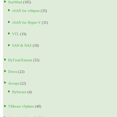
StarWind
(105)
vSAN for vShpere
(35)
vSAN for Hyper-V
(31)
VTL
(19)
SAN & NAS
(10)
HyTrust/Entrust
(55)
Druva
(22)
Accops
(22)
HySecure
(4)
VMware vSphere
(40)