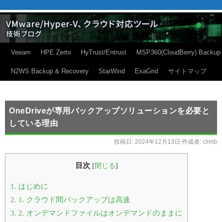
Veeam
HPE Zerto
HyTrust/Entrust
MSP360(CloudBerry) Backup
N2WS Backup & Recovery
StarWind
ExaGrid
サイトマップ
OneDriveが専用バックアップソリューションを必要と
している理由
投稿日:
2024年12月13日
作成者:
climb
目次
[
閉じる
]
1.
はじめに
2.
1. クラウド間バックアップは高速
3.
2. オンデマンドファイルはオンデマンドのままに