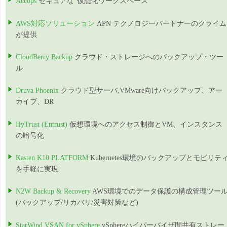
Accops
セキュアな”仮想化ワークスペース”
AWS対応ソリューション
APN テクノロジーパートナーのクライム
が提供
CloudBerry Backup
クラウド・ストレージへのバックアップ・ツー
ル
Druva Phoenix
クラウド型サーバ,VMware向けバックアップ、アー
カイブ、DR
HyTrust (Entrust)
仮想環境へのアクセス制御とVM、インスタンス
の暗号化
Kasten K10 PLATFORM
Kubernetes環境のバックアップとモビリテ
を手軽に実現
N2W Backup & Recovery
AWS環境でのデータ保護の構成管理ツー
(バックアップ/リカバリ/災害対策など)
StarWind VSAN for vSphere
vSphereハイパーバイザ間共有ストレー