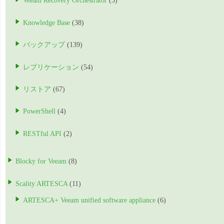
Veeam Recovery Orchestrator
(3)
Knowledge Base
(38)
バックアップ
(139)
レプリケーション
(54)
リストア
(67)
PowerShell
(4)
RESTful API
(2)
Blocky for Veeam
(8)
Scality ARTESCA
(11)
ARTESCA+ Veeam unified software appliance
(6)