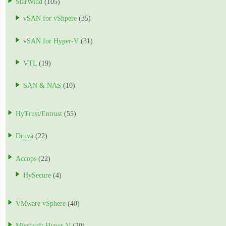
StarWind
(105)
vSAN for vShpere
(35)
vSAN for Hyper-V
(31)
VTL
(19)
SAN & NAS
(10)
HyTrust/Entrust
(55)
Druva
(22)
Accops
(22)
HySecure
(4)
VMware vSphere
(40)
Microsoft Hyper-V
(20)