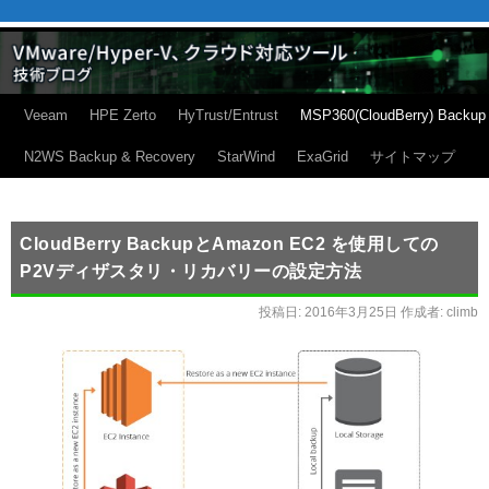
Veeam
HPE Zerto
HyTrust/Entrust
MSP360(CloudBerry) Backup
N2WS Backup & Recovery
StarWind
ExaGrid
サイトマップ
CloudBerry BackupとAmazon EC2 を使用しての
P2Vディザスタリ・リカバリーの設定方法
投稿日:
2016年3月25日
作成者:
climb