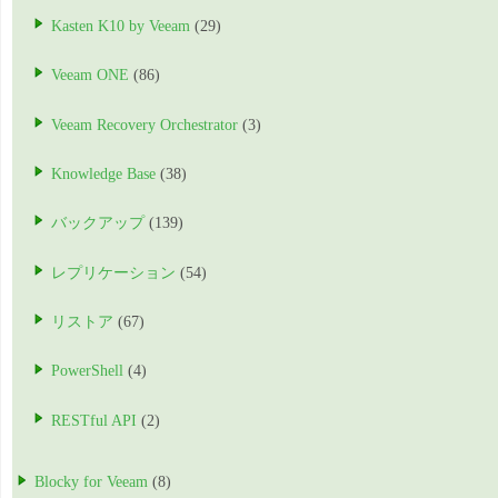
Kasten K10 by Veeam
(29)
Veeam ONE
(86)
Veeam Recovery Orchestrator
(3)
Knowledge Base
(38)
バックアップ
(139)
レプリケーション
(54)
リストア
(67)
PowerShell
(4)
RESTful API
(2)
Blocky for Veeam
(8)