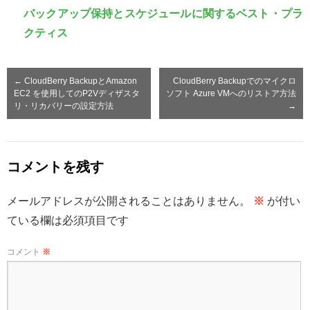
バックアップ保持とスケジュールに関するベスト・プラ
クティス
←
CloudBerry BackupとAmazon
CloudBerry Backupでのマイクロ
EC2 を使用してのP2Vディザスタ
ソフト Azure VMへのリストア方法
リ・リカバリーの設定方法
→
コメントを残す
メールアドレスが公開されることはありません。
※
が付い
ている欄は必須項目です
コメント
※