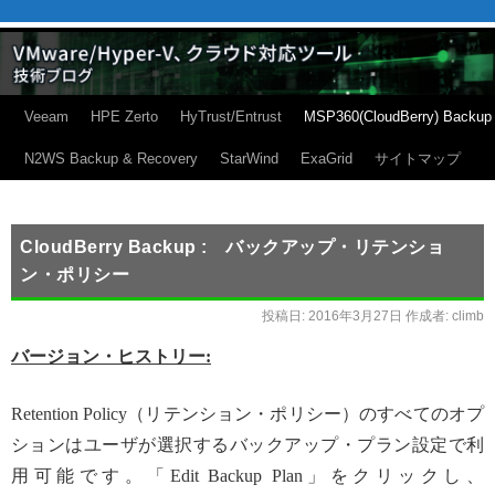
Veeam
HPE Zerto
HyTrust/Entrust
MSP360(CloudBerry) Backup
N2WS Backup & Recovery
StarWind
ExaGrid
サイトマップ
CloudBerry Backup : バックアップ・リテンショ
ン・ポリシー
投稿日:
2016年3月27日
作成者:
climb
バージョン・ヒストリー:
Retention Policy（リテンション・ポリシー）のすべてのオプ
ションはユーザが選択するバックアップ・プラン設定で利
用可能です。「Edit Backup Plan」をクリックし、