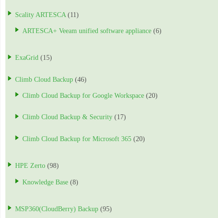
Scality ARTESCA
(11)
ARTESCA+ Veeam unified software appliance
(6)
ExaGrid
(15)
Climb Cloud Backup
(46)
Climb Cloud Backup for Google Workspace
(20)
Climb Cloud Backup & Security
(17)
Climb Cloud Backup for Microsoft 365
(20)
HPE Zerto
(98)
Knowledge Base
(8)
MSP360(CloudBerry) Backup
(95)