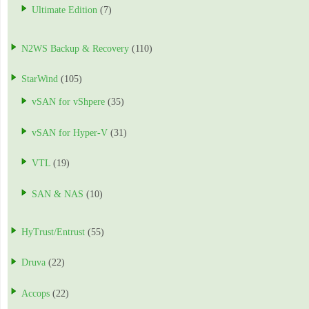
Ultimate Edition
(7)
N2WS Backup & Recovery
(110)
StarWind
(105)
vSAN for vShpere
(35)
vSAN for Hyper-V
(31)
VTL
(19)
SAN & NAS
(10)
HyTrust/Entrust
(55)
Druva
(22)
Accops
(22)