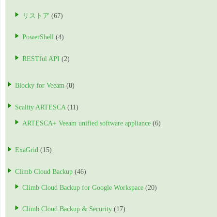
リストア
(67)
PowerShell
(4)
RESTful API
(2)
Blocky for Veeam
(8)
Scality ARTESCA
(11)
ARTESCA+ Veeam unified software appliance
(6)
ExaGrid
(15)
Climb Cloud Backup
(46)
Climb Cloud Backup for Google Workspace
(20)
Climb Cloud Backup & Security
(17)