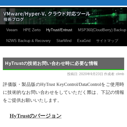
Veeam
HPE Zerto
HyTrust/Entrust
MSP360(CloudBerry) Backup
N2WS Backup & Recovery
StarWind
ExaGrid
サイトマップ
HyTrustの技術お問い合わせ時に必要な情報
投稿日:
2020年9月23日
作成者:
climb
評価版・製品版のHyTrust KeyControl/DataControlをご使用時
に技術的なお問い合わせをしていただく際は、下記の情報
をご提供お願いいたします。
HyTrustのバージョン