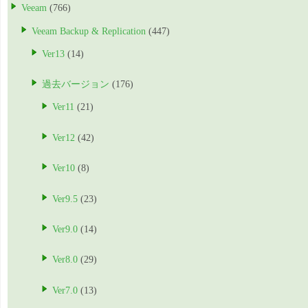
Veeam
(766)
Veeam Backup & Replication
(447)
Ver13
(14)
過去バージョン
(176)
Ver11
(21)
Ver12
(42)
Ver10
(8)
Ver9.5
(23)
Ver9.0
(14)
Ver8.0
(29)
Ver7.0
(13)