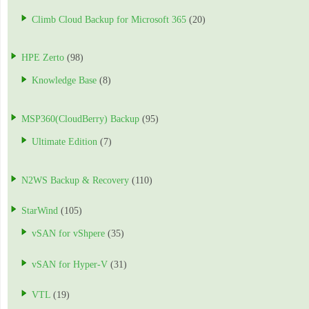
Climb Cloud Backup for Microsoft 365
(20)
HPE Zerto
(98)
Knowledge Base
(8)
MSP360(CloudBerry) Backup
(95)
Ultimate Edition
(7)
N2WS Backup & Recovery
(110)
StarWind
(105)
vSAN for vShpere
(35)
vSAN for Hyper-V
(31)
VTL
(19)