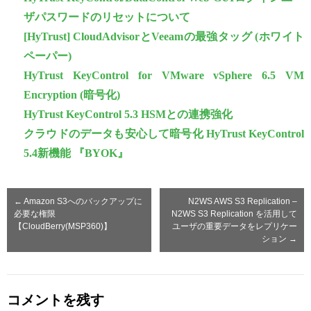
ザパスワードのリセットについて
[HyTrust] CloudAdvisorとVeeamの最強タッグ (ホワイト
ペーパー)
HyTrust KeyControl for VMware vSphere 6.5 VM
Encryption (暗号化)
HyTrust KeyControl 5.3 HSMとの連携強化
クラウドのデータも安心して暗号化 HyTrust KeyControl
5.4新機能 『BYOK』
←
Amazon S3へのバックアップに
N2WS AWS S3 Replication –
必要な権限
N2WS S3 Replication を活用して
【CloudBerry(MSP360)】
ユーザの重要データをレプリケー
ション
→
コメントを残す