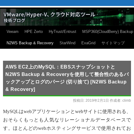
Veeam
HPE Zerto
HyTrust/Entrust
MSP360(CloudBerry) Backup
N2WS Backup & Recovery
StarWind
ExaGrid
サイトマップ
AWS EC2上のMySQL：EBSスナップショットと
N2WS Backup & Recoveryを使用して整合性のあるバ
ックアップとログのパージ (切り捨て) [N2WS Backup
& Recovery]
投稿日:
2019年2月1日
作成者:
climb
MySQLはwebアプリケーションとwebサイトに使用される、
おそらくもっとも人気なリレーショナルデータベースで
す。ほとんどのwebホスティングサービスで使用されてお