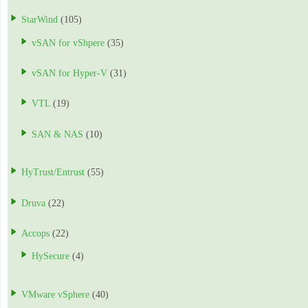
StarWind
(105)
vSAN for vShpere
(35)
vSAN for Hyper-V
(31)
VTL
(19)
SAN & NAS
(10)
HyTrust/Entrust
(55)
Druva
(22)
Accops
(22)
HySecure
(4)
VMware vSphere
(40)