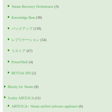
Veeam Recovery Orchestrator
(3)
Knowledge Base
(38)
バックアップ
(139)
レプリケーション
(54)
リストア
(67)
PowerShell
(4)
RESTful API
(2)
Blocky for Veeam
(8)
Scality ARTESCA
(11)
ARTESCA+ Veeam unified software appliance
(6)