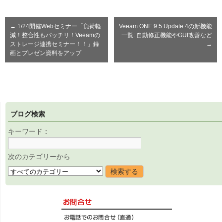
←
1/24開催Webセミナー「負荷軽
Veeam ONE 9.5 Update 4の新機能
減！整合性もバッチリ！Veeamの
一覧: 自動修正機能やGUI改善など
ストレージ連携セミナー！！」録
→
画とプレゼン資料をアップ
ブログ検索
キーワード：
次のカテゴリーから