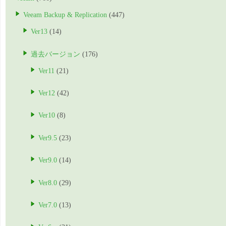
Veeam Backup & Replication
(447)
Ver13
(14)
過去バージョン
(176)
Ver11
(21)
Ver12
(42)
Ver10
(8)
Ver9.5
(23)
Ver9.0
(14)
Ver8.0
(29)
Ver7.0
(13)