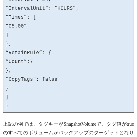
“IntervalUnit”: “HOURS”,
“Times”: [
“05:00”
]
},
“RetainRule”: {
“Count”:7
},
“CopyTags”: false
}
]
}
上記の例では、タグキーがSnapshotVolumeで、タグ値がtrue
のすべてのボリュームがバックアップのターゲットとなり