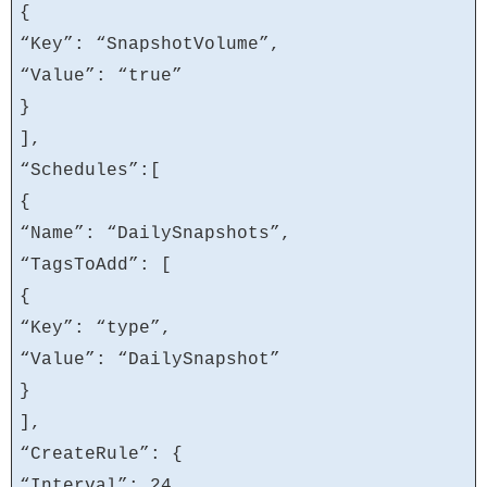
{
“Key”: “SnapshotVolume”,
“Value”: “true”
}
],
“Schedules”:[
{
“Name”: “DailySnapshots”,
“TagsToAdd”: [
{
“Key”: “type”,
“Value”: “DailySnapshot”
}
],
“CreateRule”: {
“Interval”: 24,