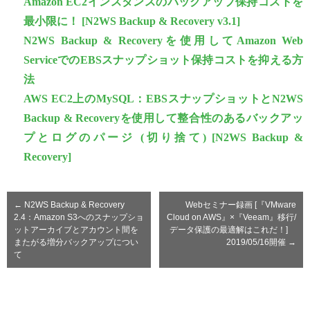
Amazon EC2インスタンスのバックアップ保持コストを
最小限に！ [N2WS Backup & Recovery v3.1]
N2WS Backup & Recoveryを使用してAmazon Web
ServiceでのEBSスナップショット保持コストを抑える方
法
AWS EC2上のMySQL：EBSスナップショットとN2WS
Backup & Recoveryを使用して整合性のあるバックアッ
プとログのパージ (切り捨て) [N2WS Backup &
Recovery]
←
N2WS Backup & Recovery
Webセミナー録画 [『VMware
2.4：Amazon S3へのスナップショ
Cloud on AWS』×『Veeam』移行/
ットアーカイブとアカウント間を
データ保護の最適解はこれだ！]
またがる増分バックアップについ
2019/05/16開催
→
て