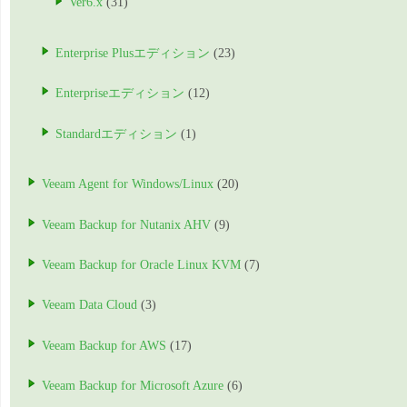
Ver6.x
(31)
Enterprise Plusエディション
(23)
Enterpriseエディション
(12)
Standardエディション
(1)
Veeam Agent for Windows/Linux
(20)
Veeam Backup for Nutanix AHV
(9)
Veeam Backup for Oracle Linux KVM
(7)
Veeam Data Cloud
(3)
Veeam Backup for AWS
(17)
Veeam Backup for Microsoft Azure
(6)