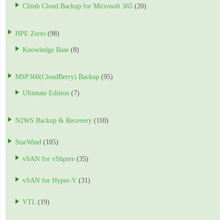
Climb Cloud Backup for Microsoft 365
(20)
HPE Zerto
(98)
Knowledge Base
(8)
MSP360(CloudBerry) Backup
(95)
Ultimate Edition
(7)
N2WS Backup & Recovery
(110)
StarWind
(105)
vSAN for vShpere
(35)
vSAN for Hyper-V
(31)
VTL
(19)