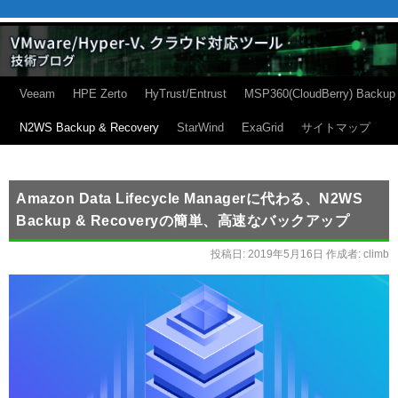
Veeam
HPE Zerto
HyTrust/Entrust
MSP360(CloudBerry) Backup
N2WS Backup & Recovery
StarWind
ExaGrid
サイトマップ
Amazon Data Lifecycle Managerに代わる、N2WS
Backup & Recoveryの簡単、高速なバックアップ
投稿日:
2019年5月16日
作成者:
climb