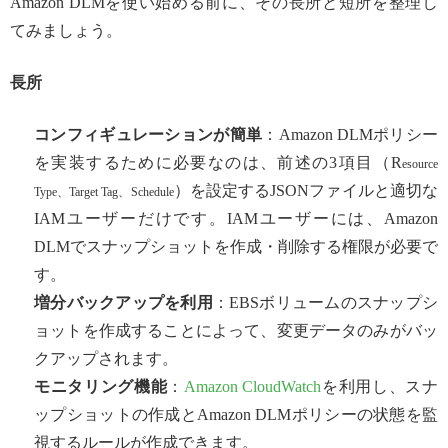
Amazon DLMを使い始める前に、その長所と短所を整理し
てみましょう。
長所
コンフィギュレーションが簡単
：Amazon DLMポリシー
を実装するために必要なのは、前述の3項目（R
esource
）を設定するJSONファイルと適切な
Type、Target Tag、Schedule
IAMユーザーだけです。IAMユーザーには、Amazon
DLMでスナップショットを作成・削除する権限が必要で
す。
増分バックアップを利用
：EBSボリュームのスナップシ
ョットを作成することによって、変更データのみがバッ
クアップされます。
モニタリング機能
：
Amazon CloudWatch
を利用し、スナ
ップショットの作成とAmazon DLMポリシーの状態を監
視するルールが作成できます。