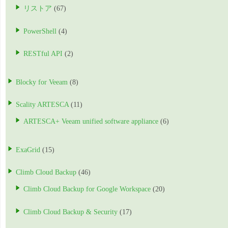
リストア
(67)
PowerShell
(4)
RESTful API
(2)
Blocky for Veeam
(8)
Scality ARTESCA
(11)
ARTESCA+ Veeam unified software appliance
(6)
ExaGrid
(15)
Climb Cloud Backup
(46)
Climb Cloud Backup for Google Workspace
(20)
Climb Cloud Backup & Security
(17)