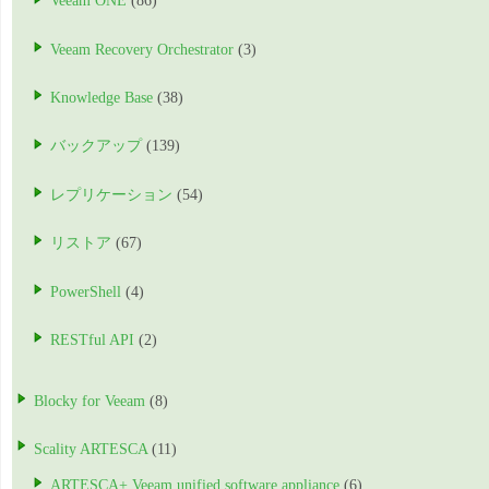
Veeam ONE
(86)
Veeam Recovery Orchestrator
(3)
Knowledge Base
(38)
バックアップ
(139)
レプリケーション
(54)
リストア
(67)
PowerShell
(4)
RESTful API
(2)
Blocky for Veeam
(8)
Scality ARTESCA
(11)
ARTESCA+ Veeam unified software appliance
(6)