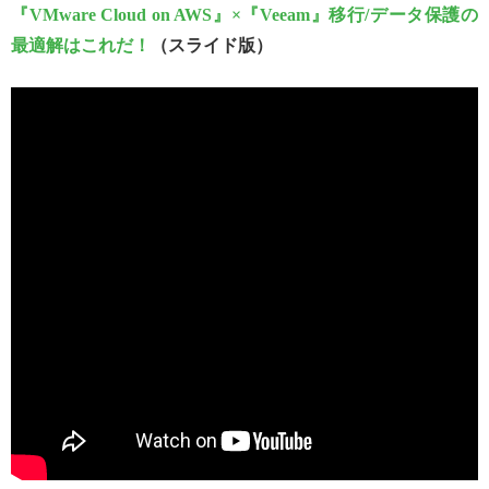
『VMware Cloud on AWS』×『Veeam』移行/データ保護の
最適解はこれだ！
（スライド版）