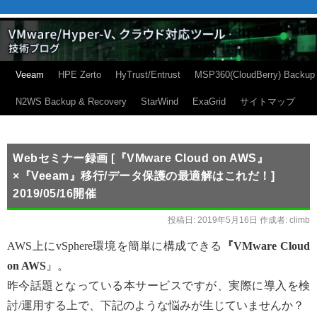
Veeam
HPE Zerto
HyTrust/Entrust
MSP360(CloudBerry) Backup
N2WS Backup & Recovery
StarWind
ExaGrid
サイトマップ
Webセミナー録画 [『VMware Cloud on AWS』
×『Veeam』移行/データ保護の最適解はこれだ！]
2019/05/16開催
投稿日:
2019年5月16日
作成者:
climb
AWS上にvSphere環境を簡単に構成できる
『VMware Cloud
on AWS
』。
昨今話題となっている本サービスですが、実際に導入を検
討/運用する上で、下記のような悩みが生じていませんか？