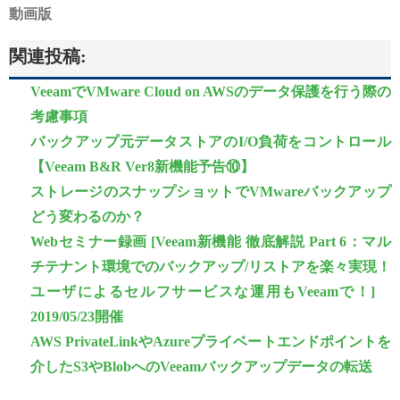
動画版
関連投稿:
VeeamでVMware Cloud on AWSのデータ保護を行う際の
考慮事項
バックアップ元データストアのI/O負荷をコントロール
【Veeam B&R Ver8新機能予告⑩】
ストレージのスナップショットでVMwareバックアップ
どう変わるのか？
Webセミナー録画 [Veeam新機能 徹底解説 Part 6：マル
チテナント環境でのバックアップ/リストアを楽々実現！
ユーザによるセルフサービスな運用もVeeamで！]
2019/05/23開催
AWS PrivateLinkやAzureプライベートエンドポイントを
介したS3やBlobへのVeeamバックアップデータの転送