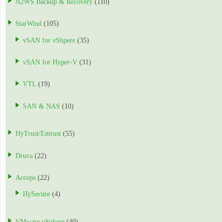
N2WS Backup & Recovery
(110)
StarWind
(105)
vSAN for vShpere
(35)
vSAN for Hyper-V
(31)
VTL
(19)
SAN & NAS
(10)
HyTrust/Entrust
(55)
Druva
(22)
Accops
(22)
HySecure
(4)
VMware vSphere
(40)