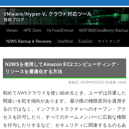
Veeam
HPE Zerto
HyTrust/Entrust
MSP360(CloudBerry) Backup
N2WS Backup & Recovery
StarWind
ExaGrid
サイトマップ
N2WSを使用してAmazon EC2コンピューティング・
リソースを最適化する方法
投稿日:
2019年6月30日
作成者:
climb
初めてAWSクラウドを使い始めるとき、ユーザは共通した
間違いを犯す傾向があります。 最小限の権限原則を適用す
るのではなく、インフラストラクチャへのオープン・アク
セスを許可したり、すべてのチームメンバーに広範な権限
を付与したりするなど、セキュリティに関連するものもあ