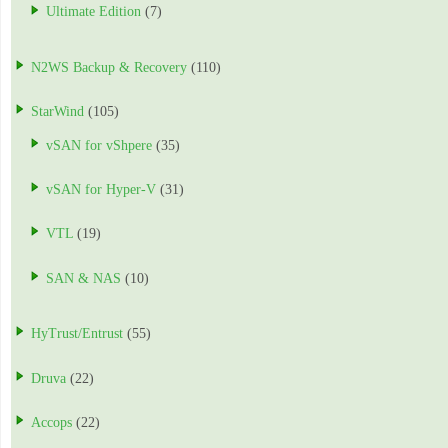
Ultimate Edition
(7)
N2WS Backup & Recovery
(110)
StarWind
(105)
vSAN for vShpere
(35)
vSAN for Hyper-V
(31)
VTL
(19)
SAN & NAS
(10)
HyTrust/Entrust
(55)
Druva
(22)
Accops
(22)