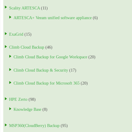
Scality ARTESCA
(11)
ARTESCA+ Veeam unified software appliance
(6)
ExaGrid
(15)
Climb Cloud Backup
(46)
Climb Cloud Backup for Google Workspace
(20)
Climb Cloud Backup & Security
(17)
Climb Cloud Backup for Microsoft 365
(20)
HPE Zerto
(98)
Knowledge Base
(8)
MSP360(CloudBerry) Backup
(95)