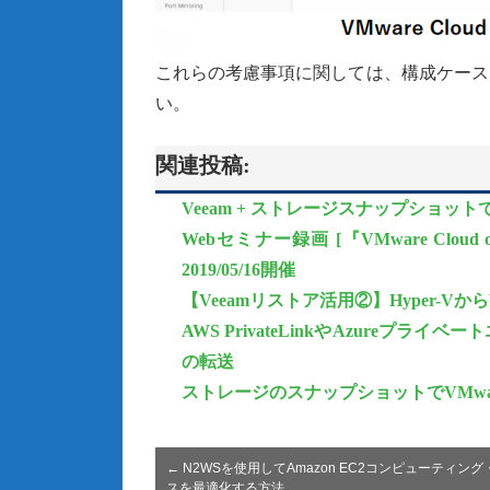
これらの考慮事項に関しては、構成ケース
い。
関連投稿:
Veeam + ストレージスナップショッ
Webセミナー録画 [『VMware Cl
2019/05/16開催
【Veeamリストア活用②】Hyper-Vか
AWS PrivateLinkやAzureプラ
の転送
ストレージのスナップショットでVMw
←
N2WSを使用してAmazon EC2コンピューティン
スを最適化する方法