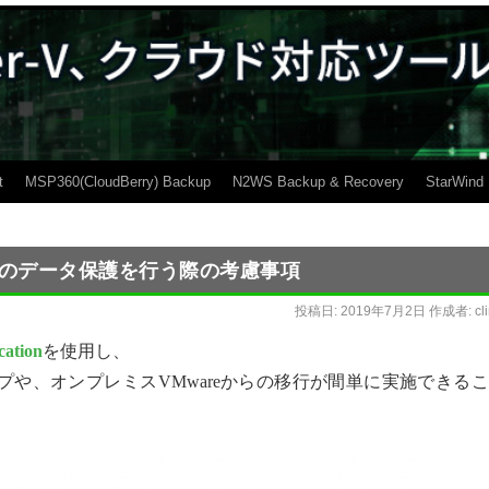
t
MSP360(CloudBerry) Backup
N2WS Backup & Recovery
StarWind
n AWSのデータ保護を行う際の考慮事項
投稿日:
2019年7月2日
作成者:
cl
cation
を使用し、
プや、オンプレミスVMwareからの移行が間単に実施できる