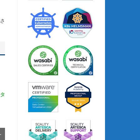
さ
！]
ータ
→