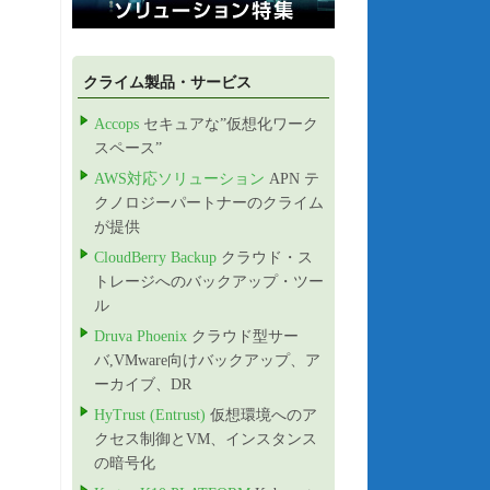
クライム製品・サービス
Accops
セキュアな”仮想化ワーク
スペース”
AWS対応ソリューション
APN テ
クノロジーパートナーのクライム
が提供
CloudBerry Backup
クラウド・ス
トレージへのバックアップ・ツー
ル
Druva Phoenix
クラウド型サー
バ,VMware向けバックアップ、ア
ーカイブ、DR
HyTrust (Entrust)
仮想環境へのア
クセス制御とVM、インスタンス
の暗号化