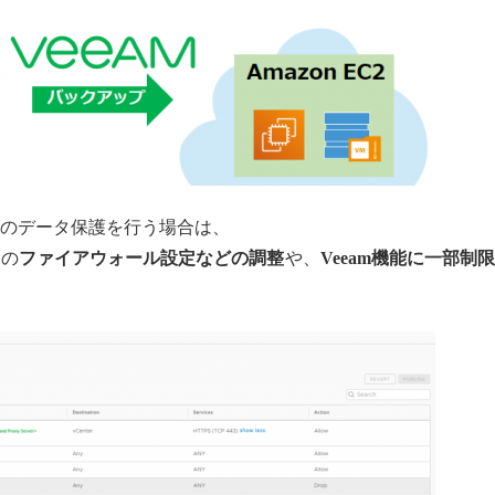
WS環境のデータ保護を行う場合は、
めの
ファイアウォール設定などの調整
や、
Veeam機能に一部制