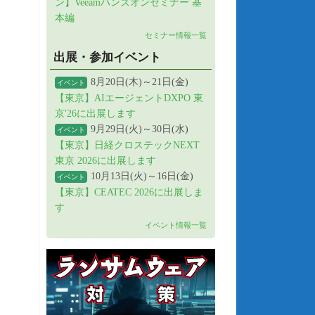
ン】Veeamハンズオンセミナー 基
本編
セミナー情報一覧
出展・参加イベント
8月20日(木)～21日(金)
イベント
【東京】AIエージェントDXPO 東
京'26に出展します
9月29日(火)～30日(水)
イベント
【東京】日経クロステックNEXT
東京 2026に出展します
10月13日(火)～16日(金)
イベント
【東京】CEATEC 2026に出展しま
す
イベント情報一覧