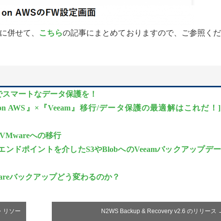
に併せて、
こちら
の記事にまとめておりますので、ご参照くだ
トでスマートなデータ保護を！
oud on AWS』×『Veeam』移行/データ保護の最適解はこれだ
らVMwareへの移行
イベートエンドポイントを介したS3やBlobへのVeeamバックアップデ
areバックアップどう変わるのか？
グ・リソー
N2WS Backup & Recovery v2.6 のリリース