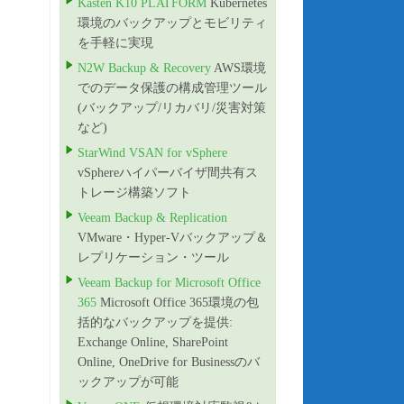
Kasten K10 PLATFORM
Kubernetes
環境のバックアップとモビリティ
を手軽に実現
N2W Backup & Recovery
AWS環境
でのデータ保護の構成管理ツール
(バックアップ/リカバリ/災害対策
など)
StarWind VSAN for vSphere
vSphereハイパーバイザ間共有ス
トレージ構築ソフト
Veeam Backup & Replication
VMware・Hyper-Vバックアップ＆
レプリケーション・ツール
Veeam Backup for Microsoft Office
365
Microsoft Office 365環境の包
括的なバックアップを提供:
Exchange Online, SharePoint
Online, OneDrive for Businessのバ
ックアップが可能