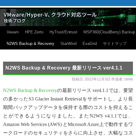
Veeam
HPE Zerto
HyTrust/Entrust
MSP360(CloudBerry) Backup
N2WS Backup & Recovery
StarWind
ExaGrid
サイトマップ
N2WS Backup & Recovery 最新リリース ver4.1.1
投稿日:
2022年11月3日
作成者:
climb
N2WS Backup & Recovery
の最新リリース ver4.1.1では、要望
の多かったS3 Glacier Instant Retrievalをサポートし、より長
期間バックアップデータを保持する際のコストを抑えるこ
とができるようになりました。またN2WS v4.1.1では、
Amazon Web Services (AWS) とMicrosoft Azure上で動作するワ
ークロードのセキュリティをさらに向上させ、大幅なコス