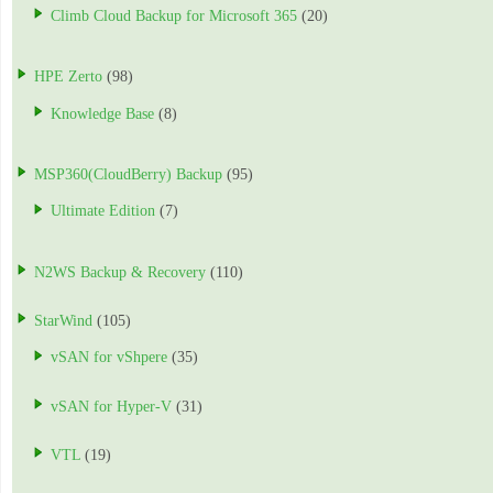
Climb Cloud Backup for Microsoft 365
(20)
HPE Zerto
(98)
Knowledge Base
(8)
MSP360(CloudBerry) Backup
(95)
Ultimate Edition
(7)
N2WS Backup & Recovery
(110)
StarWind
(105)
vSAN for vShpere
(35)
vSAN for Hyper-V
(31)
VTL
(19)