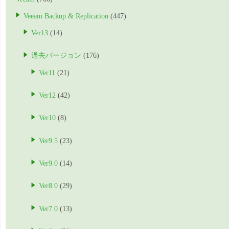
Veeam Backup & Replication
(447)
Ver13
(14)
過去バージョン
(176)
Ver11
(21)
Ver12
(42)
Ver10
(8)
Ver9.5
(23)
Ver9.0
(14)
Ver8.0
(29)
Ver7.0
(13)