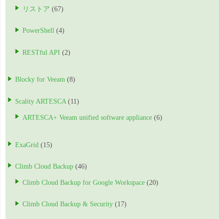
リストア
(67)
PowerShell
(4)
RESTful API
(2)
Blocky for Veeam
(8)
Scality ARTESCA
(11)
ARTESCA+ Veeam unified software appliance
(6)
ExaGrid
(15)
Climb Cloud Backup
(46)
Climb Cloud Backup for Google Workspace
(20)
Climb Cloud Backup & Security
(17)