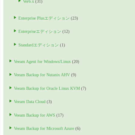
Ver6.x
(31)
Enterprise Plusエディション
(23)
Enterpriseエディション
(12)
Standardエディション
(1)
Veeam Agent for Windows/Linux
(20)
Veeam Backup for Nutanix AHV
(9)
Veeam Backup for Oracle Linux KVM
(7)
Veeam Data Cloud
(3)
Veeam Backup for AWS
(17)
Veeam Backup for Microsoft Azure
(6)