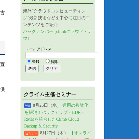
。
海外”クラウドコンピューティン
も古
グ”最新技術などを中心に注目のコ
ンテンツをご紹介
バックナンバー [climbクラウド・ナ
ウ]
宣
提供
クライム主催セミナー
8月26日（水）
運用の複雑化
Web
を解消！バックアップ・EDR・
RMMを統合したClimb Cloud
Backup & Security
8月27日（木）
【オンライ
セミナー