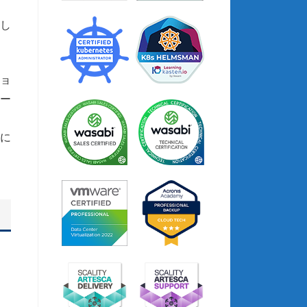
縮し
ョ
ー
に