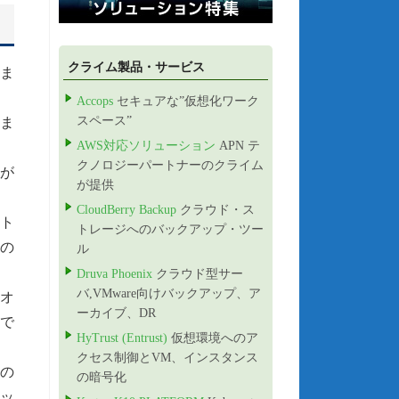
クライム製品・サービス
ま
Accops
セキュアな”仮想化ワーク
スペース”
ま
AWS対応ソリューション
APN テ
クノロジーパートナーのクライム
が
が提供
CloudBerry Backup
クラウド・ス
スト
トレージへのバックアップ・ツー
るの
ル
Druva Phoenix
クラウド型サー
バ,VMware向けバックアップ、ア
ルオ
ーカイブ、DR
で
HyTrust (Entrust)
仮想環境へのア
クセス制御とVM、インスタンス
別の
の暗号化
ナッ