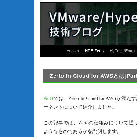
Veeam
HPE Zerto
HyTrust/Entrus
Zerto In-Cloud for AWSとは[Part
Part1
では、Zerto In-Cloud for AWS
ーネントについて紹介しました。
この記事では、Zertoの仕組みについて
ようなものであるかを説明します。