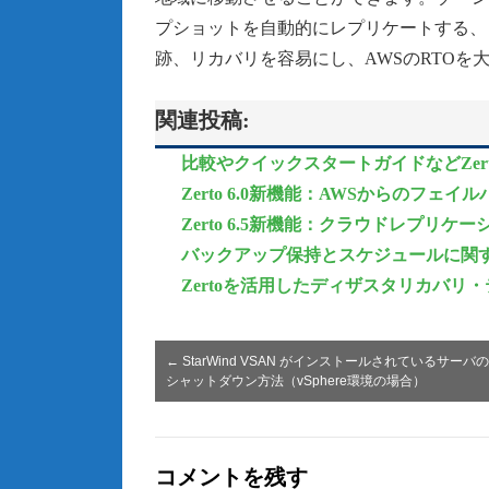
プショットを自動的にレプリケートする、ビ
跡、リカバリを容易にし、AWSのRTOを
関連投稿:
比較やクイックスタートガイドなどZer
Zerto 6.0新機能：AWSからのフ
Zerto 6.5新機能：クラウドレプリ
バックアップ保持とスケジュールに関
Zertoを活用したディザスタリカバリ
←
StarWind VSAN がインストールされているサーバ
シャットダウン方法（vSphere環境の場合）
コメントを残す