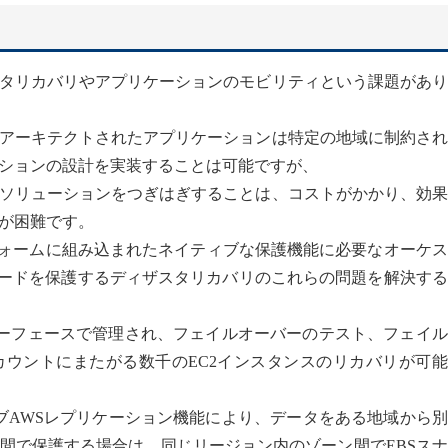
タリカバリやアプリケーションのモビリティという課題があり
アーキテクトされたアプリケーションは特定の地域に制約され
ションの設計を実装することは可能ですが、
ソリューションをつぎはぎすることは、コストがかかり、効果
が困難です。
AWSプラットフォームに組み込まれたネイティブな保護機能に必要なオーケ
ロードを保護するディザスタリカバリのこれらの問題を解決す
シンプルなインターフェースで管理され、フェイルオーバーのテスト、フェイ
ウントにまたがる数千のEC2インスタンスのリカバリが可能
ティブAWSレプリケーション機能により、データをある地域から
間で保護する場合は、同じリージョン内のゾーン間でEBSス