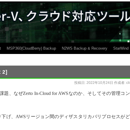
t
MSP360(CloudBerry) Backup
N2WS Backup & Recovery
StarWind
 2]
投稿日:
2022年10月24日
作成者:
cl
が満たす課題、なぜZerto In-Cloud for AWSなのか、そしてその管理コ
掘り下げ、AWSリージョン間のディザスタリカバリプロセスが