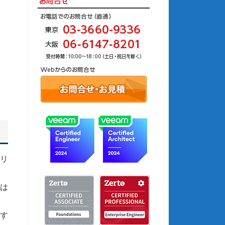
バリ
Sは
トす