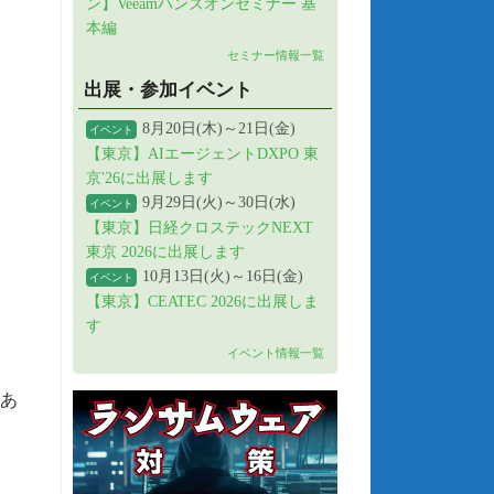
ン】Veeamハンズオンセミナー 基
本編
セミナー情報一覧
出展・参加イベント
8月20日(木)～21日(金)
イベント
【東京】AIエージェントDXPO 東
京'26に出展します
9月29日(火)～30日(水)
イベント
【東京】日経クロステックNEXT
東京 2026に出展します
10月13日(火)～16日(金)
イベント
【東京】CEATEC 2026に出展しま
す
イベント情報一覧
があ