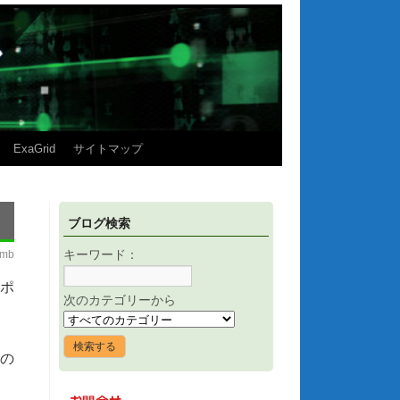
ExaGrid
サイトマップ
ブログ検索
imb
キーワード：
ンポ
次のカテゴリーから
どの