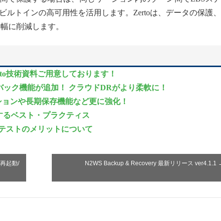
ルトインの高可用性を活用します。Zertoは、データの保護
大幅に削減します。
to技術資料ご用意しております！
ェイルバック機能が追加！ クラウドDRがより柔軟に！
ケーションや長期保存機能など更に強化！
するベスト・プラクティス
・テストのメリットについて
の再起動/
N2WS Backup & Recovery 最新リリース ver4.1.1