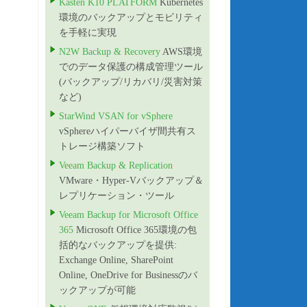
Kasten K10 PLATFORM
Kubernetes
環境のバックアップとモビリティ
を手軽に実現
N2W Backup & Recovery
AWS環境
でのデータ保護の構成管理ツール
(バックアップ/リカバリ/災害対策
など)
StarWind VSAN for vSphere
vSphereハイパーバイザ間共有ス
トレージ構築ソフト
Veeam Backup & Replication
VMware・Hyper-Vバックアップ＆
レプリケーション・ツール
Veeam Backup for Microsoft Office
365
Microsoft Office 365環境の包
括的なバックアップを提供:
Exchange Online, SharePoint
Online, OneDrive for Businessのバ
ックアップが可能