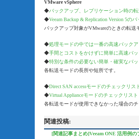
VMware vSphere
◆
バックアップ、レプリケーション時の転送モード【Ve
◆
Veeam Backup & Replication 
バックアップ対象がVMwareのときの転
◆
処理モードの中では一番の高速バックアップ【Veeam
◆
手間とコストをかけずに簡単に高速バックアップ【Veea
◆
特別な条件の必要ない簡単・確実なバックアップ【Ve
各転送モードの長所や短所です。
◆
Direct SAN accessモードのチェックリスト【Ve
◆
Virtual Applianceモードのチェックリスト【Vee
各転送モードが使用できなかった場合のチ
関連投稿:
[関連記事まとめ]Veeam ONE 活用