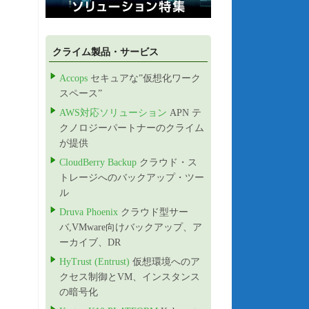
クライム製品・サービス
Accops
セキュアな”仮想化ワーク
スペース”
AWS対応ソリューション
APN テ
クノロジーパートナーのクライム
が提供
CloudBerry Backup
クラウド・ス
トレージへのバックアップ・ツー
ル
Druva Phoenix
クラウド型サー
バ,VMware向けバックアップ、ア
ーカイブ、DR
HyTrust (Entrust)
仮想環境へのア
クセス制御とVM、インスタンス
の暗号化