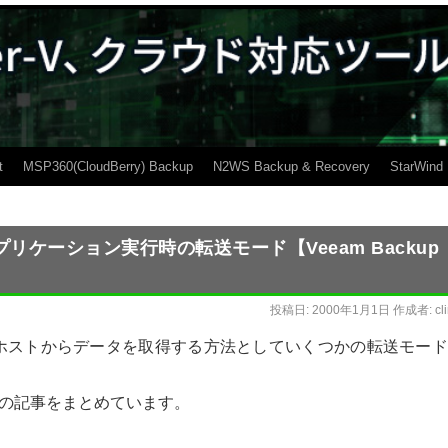
t
MSP360(CloudBerry) Backup
N2WS Backup & Recovery
StarWind
リケーション実行時の転送モード【Veeam Backup
投稿日:
2000年1月1日
作成者:
cl
ホストからデータを取得する方法としていくつかの転送モード
の記事をまとめています。