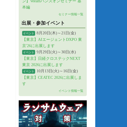
ン】Veeamハンズオンセミナー 基
本編
セミナー情報一覧
出展・参加イベント
8月20日(木)～21日(金)
イベント
【東京】AIエージェントDXPO 東
京'26に出展します
9月29日(火)～30日(水)
イベント
【東京】日経クロステックNEXT
東京 2026に出展します
10月13日(火)～16日(金)
イベント
【東京】CEATEC 2026に出展しま
す
イベント情報一覧