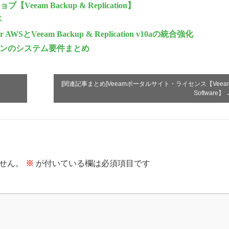
am Backup & Replication】
事
r AWSとVeeam Backup & Replication v10aの統合強化
n各バージョンのシステム要件まとめ
[関連記事まとめ]Veeamポータルサイト・ライセンス【Veea
Software】
せん。
※
が付いている欄は必須項目です