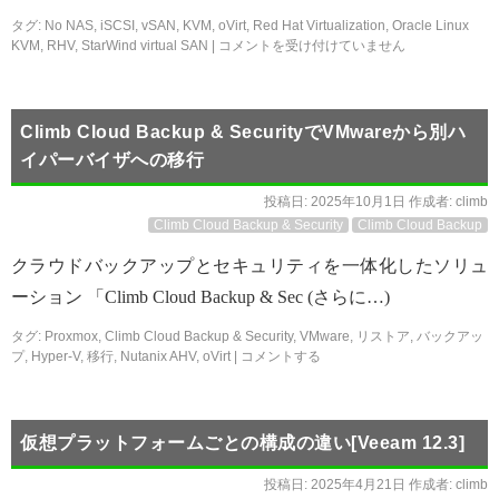
タグ:
No NAS
,
iSCSI
,
vSAN
,
KVM
,
oVirt
,
Red Hat Virtualization
,
Oracle Linux
KVM
,
RHV
,
StarWind virtual SAN
|
コメントを受け付けていません
Climb Cloud Backup & SecurityでVMwareから別ハ
イパーバイザへの移行
投稿日:
2025年10月1日
作成者:
climb
Climb Cloud Backup & Security
Climb Cloud Backup
クラウドバックアップとセキュリティを一体化したソリュ
ーション 「Climb Cloud Backup & Sec (さらに…)
タグ:
Proxmox
,
Climb Cloud Backup & Security
,
VMware
,
リストア
,
バックアッ
プ
,
Hyper-V
,
移行
,
Nutanix AHV
,
oVirt
|
コメントする
仮想プラットフォームごとの構成の違い[Veeam 12.3]
投稿日:
2025年4月21日
作成者:
climb