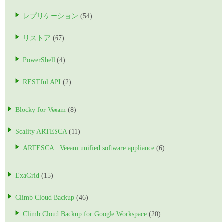
レプリケーション
(54)
リストア
(67)
PowerShell
(4)
RESTful API
(2)
Blocky for Veeam
(8)
Scality ARTESCA
(11)
ARTESCA+ Veeam unified software appliance
(6)
ExaGrid
(15)
Climb Cloud Backup
(46)
Climb Cloud Backup for Google Workspace
(20)