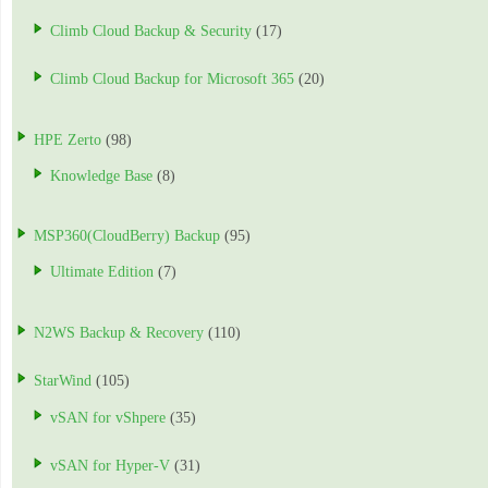
Climb Cloud Backup & Security
(17)
Climb Cloud Backup for Microsoft 365
(20)
HPE Zerto
(98)
Knowledge Base
(8)
MSP360(CloudBerry) Backup
(95)
Ultimate Edition
(7)
N2WS Backup & Recovery
(110)
StarWind
(105)
vSAN for vShpere
(35)
vSAN for Hyper-V
(31)