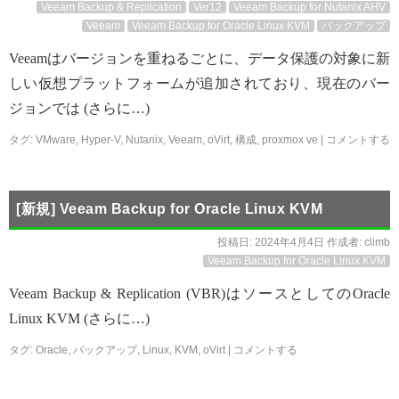
Veeam Backup & Replication
Ver12
Veeam Backup for Nutanix AHV
Veeam
Veeam Backup for Oracle Linux KVM
バックアップ
Veeamはバージョンを重ねるごとに、データ保護の対象に新
しい仮想プラットフォームが追加されており、現在のバー
ジョンでは (さらに…)
タグ:
VMware
,
Hyper-V
,
Nutanix
,
Veeam
,
oVirt
,
構成
,
proxmox ve
|
コメントする
[新規] Veeam Backup for Oracle Linux KVM
投稿日:
2024年4月4日
作成者:
climb
Veeam Backup for Oracle Linux KVM
Veeam Backup & Replication (VBR)はソースとしてのOracle
Linux KVM (さらに…)
タグ:
Oracle
,
バックアップ
,
Linux
,
KVM
,
oVirt
|
コメントする