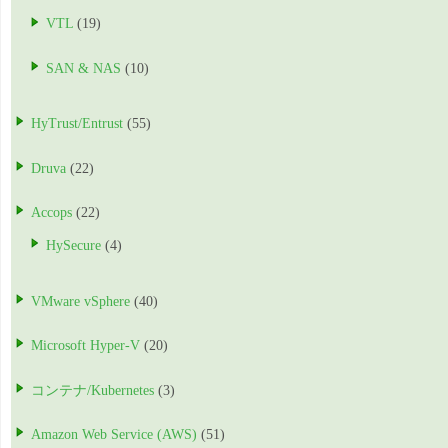
VTL
(19)
SAN & NAS
(10)
HyTrust/Entrust
(55)
Druva
(22)
Accops
(22)
HySecure
(4)
VMware vSphere
(40)
Microsoft Hyper-V
(20)
コンテナ/Kubernetes
(3)
Amazon Web Service (AWS)
(51)