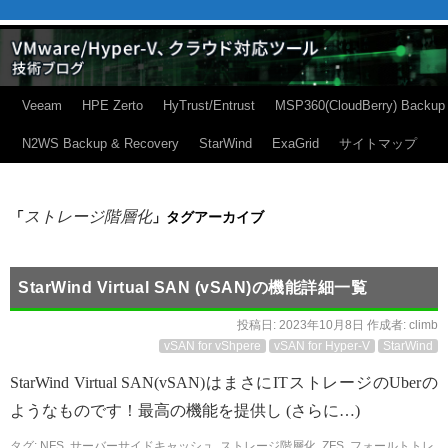
Veeam
HPE Zerto
HyTrust/Entrust
MSP360(CloudBerry) Backup
N2WS Backup & Recovery
StarWind
ExaGrid
サイトマップ
ストレージ階層化
「
」タグアーカイブ
StarWind Virtual SAN (vSAN)の機能詳細一覧
投稿日:
2023年10月8日
作成者:
climb
vSAN for vShpere
vSAN for Hyper-V
StarWind
StarWind Virtual SAN(vSAN)はまさにITストレージのUberの
ようなものです！最高の機能を提供し (さらに…)
タグ:
NFS
,
サーバーサイドキャッシュ
,
ストレージ階層化
,
ZFS
,
フォールトトレ