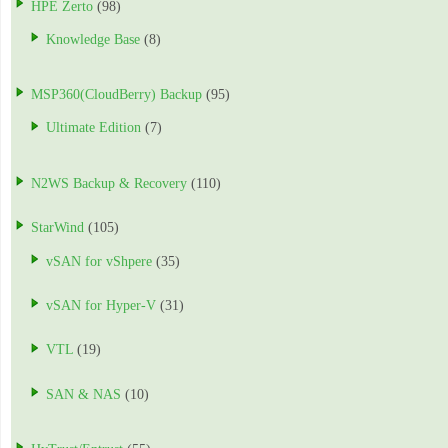
HPE Zerto
(98)
Knowledge Base
(8)
MSP360(CloudBerry) Backup
(95)
Ultimate Edition
(7)
N2WS Backup & Recovery
(110)
StarWind
(105)
vSAN for vShpere
(35)
vSAN for Hyper-V
(31)
VTL
(19)
SAN & NAS
(10)