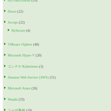
HyTrust/Entrust
(55)
Druva
(22)
Accops
(22)
HySecure
(4)
VMware vSphere
(40)
Microsoft Hyper-V
(20)
コンテナ/Kubernetes
(3)
Amazon Web Service (AWS)
(51)
Microsoft Azure
(26)
Wasabi
(33)
ユーザ事例
(19)