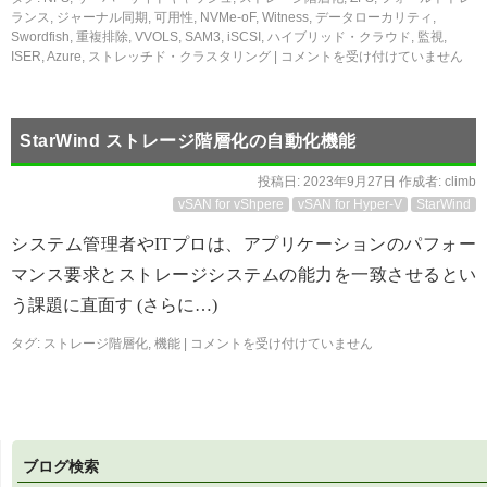
ランス
,
ジャーナル同期
,
可用性
,
NVMe-oF
,
Witness
,
データローカリティ
,
Swordfish
,
重複排除
,
VVOLS
,
SAM3
,
iSCSI
,
ハイブリッド・クラウド
,
監視
,
ISER
,
Azure
,
ストレッチド・クラスタリング
|
コメントを受け付けていません
StarWind ストレージ階層化の自動化機能
投稿日:
2023年9月27日
作成者:
climb
vSAN for vShpere
vSAN for Hyper-V
StarWind
システム管理者やITプロは、アプリケーションのパフォー
マンス要求とストレージシステムの能力を一致させるとい
う課題に直面す (さらに…)
タグ:
ストレージ階層化
,
機能
|
コメントを受け付けていません
ブログ検索