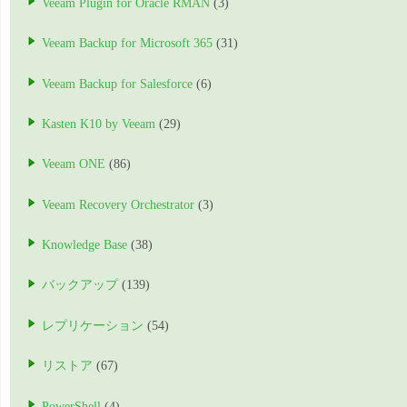
Veeam Plugin for Oracle RMAN
(3)
Veeam Backup for Microsoft 365
(31)
Veeam Backup for Salesforce
(6)
Kasten K10 by Veeam
(29)
Veeam ONE
(86)
Veeam Recovery Orchestrator
(3)
Knowledge Base
(38)
バックアップ
(139)
レプリケーション
(54)
リストア
(67)
PowerShell
(4)