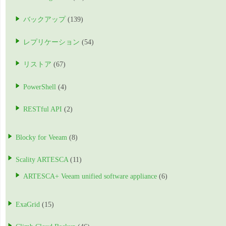
バックアップ
(139)
レプリケーション
(54)
リストア
(67)
PowerShell
(4)
RESTful API
(2)
Blocky for Veeam
(8)
Scality ARTESCA
(11)
ARTESCA+ Veeam unified software appliance
(6)
ExaGrid
(15)