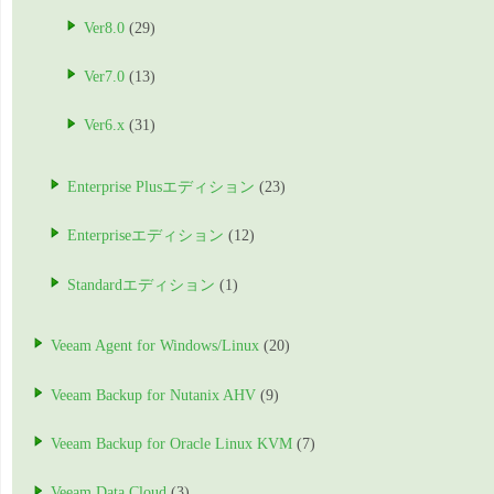
Ver8.0
(29)
Ver7.0
(13)
Ver6.x
(31)
Enterprise Plusエディション
(23)
Enterpriseエディション
(12)
Standardエディション
(1)
Veeam Agent for Windows/Linux
(20)
Veeam Backup for Nutanix AHV
(9)
Veeam Backup for Oracle Linux KVM
(7)
Veeam Data Cloud
(3)