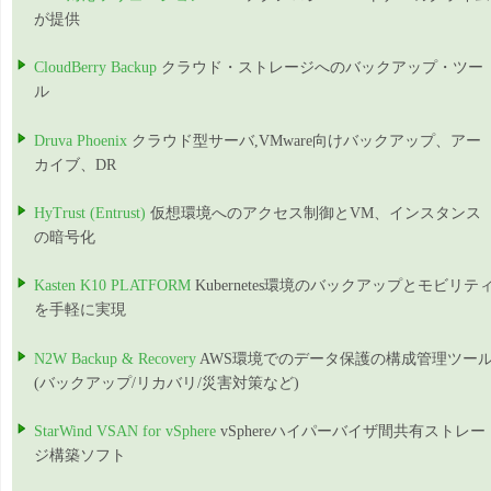
が提供
CloudBerry Backup
クラウド・ストレージへのバックアップ・ツー
ル
Druva Phoenix
クラウド型サーバ,VMware向けバックアップ、アー
カイブ、DR
HyTrust (Entrust)
仮想環境へのアクセス制御とVM、インスタンス
の暗号化
Kasten K10 PLATFORM
Kubernetes環境のバックアップとモビリテ
を手軽に実現
N2W Backup & Recovery
AWS環境でのデータ保護の構成管理ツー
(バックアップ/リカバリ/災害対策など)
StarWind VSAN for vSphere
vSphereハイパーバイザ間共有ストレー
ジ構築ソフト