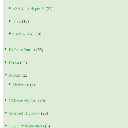
vSAN for Hyper-V
(31)
VTL
(19)
SAN & NAS
(10)
HyTrust/Entrust
(55)
Druva
(22)
Accops
(22)
HySecure
(4)
VMware vSphere
(40)
Microsoft Hyper-V
(20)
コンテナ/Kubernetes
(3)