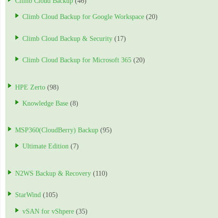
Climb Cloud Backup
(46)
Climb Cloud Backup for Google Workspace
(20)
Climb Cloud Backup & Security
(17)
Climb Cloud Backup for Microsoft 365
(20)
HPE Zerto
(98)
Knowledge Base
(8)
MSP360(CloudBerry) Backup
(95)
Ultimate Edition
(7)
N2WS Backup & Recovery
(110)
StarWind
(105)
vSAN for vShpere
(35)