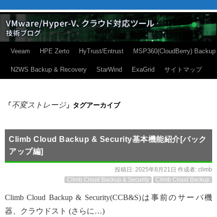
Veeam
HPE Zerto
HyTrust/Entrust
MSP360(CloudBerry) Backup
N2WS Backup & Recovery
StarWind
ExaGrid
サイトマップ
不変ストレージ
「
」タグアーカイブ
Climb Cloud Backup & Security基本機能紹介[バック
アップ編]
投稿日:
2025年8月21日
作成者:
climb
Climb Cloud Backup & Security
Climb Cloud Backup
Climb Cloud Backup & Security(CCB&S)は事前のサーバ機
器、クラウドスト (さらに…)