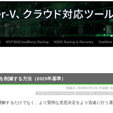
t
MSP360(CloudBerry) Backup
N2WS Backup & Recovery
StarWind
を削減する方法（2025年基準）
投稿日:
2026年3月13日
作成者:
cl
N2WS Backup & Recovery
Amazon Web Service (AW
理解するだけでなく、より賢明な意思決定をより迅速に行う選