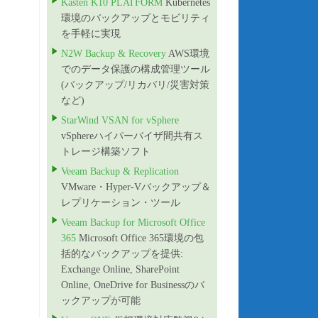
Kasten K10 PLATFORM
Kubernetes
環境のバックアップとモビリティ
を手軽に実現
N2W Backup & Recovery
AWS環境
でのデータ保護の構成管理ツール
(バックアップ/リカバリ/災害対策
など)
StarWind VSAN for vSphere
vSphereハイパーバイザ間共有ス
トレージ構築ソフト
Veeam Backup & Replication
VMware・Hyper-Vバックアップ＆
レプリケーション・ツール
Veeam Backup for Microsoft Office
365
Microsoft Office 365環境の包
括的なバックアップを提供:
Exchange Online, SharePoint
Online, OneDrive for Businessのバ
ックアップが可能