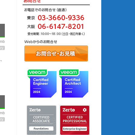
imb
ry
害、
imb
ry