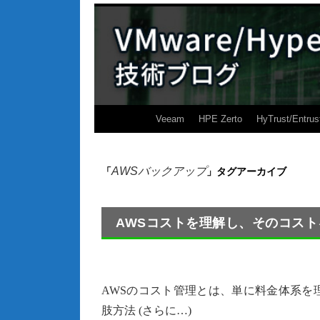
Veeam
HPE Zerto
HyTrust/Entrus
AWSバックアップ
「
」タグアーカイブ
AWSコストを理解し、そのコスト
AWSのコスト管理とは、単に料金体系を
肢方法 (さらに…)