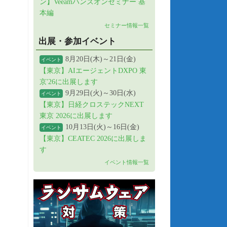
ン】Veeamハンズオンセミナー 基
本編
セミナー情報一覧
出展・参加イベント
8月20日(木)～21日(金)
イベント
【東京】AIエージェントDXPO 東
京'26に出展します
9月29日(火)～30日(水)
イベント
【東京】日経クロステックNEXT
東京 2026に出展します
10月13日(火)～16日(金)
イベント
【東京】CEATEC 2026に出展しま
す
イベント情報一覧