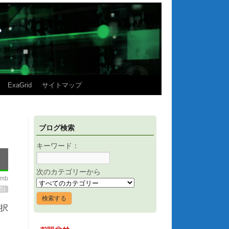
ExaGrid
サイトマップ
ブログ検索
キーワード：
次のカテゴリーから
imb
S)
択