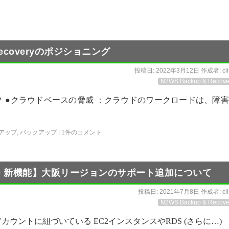
Recoveryのポジショニング
投稿日:
2022年3月12日
作成者:
cl
N2WS Backup & Recove
？ ●クラウドベースの脅威 ：クラウドのワークロードは、障
クアップ
,
バックアップ
|
1件のコメント
ery 4.0 新機能】大阪リージョンのサポート追加について
投稿日:
2021年7月8日
作成者:
cl
N2WS Backup & Recove
たAWSアカウントに紐づいている EC2インスタンスやRDS (さらに…)