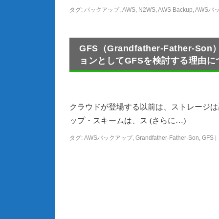
タグ:
バックアップ
,
AWS
,
N2WS
,
AWS Backup
,
AWSバ
GFS（Grandfather-Fath
ョンとしてGFSを検討する理由に
クラウドが登場する以前は、ストレージは
ップ・スキームは、ス (さらに…)
タグ:
AWSバックアップ
,
Grandfather-Father-Son
,
GFS
|