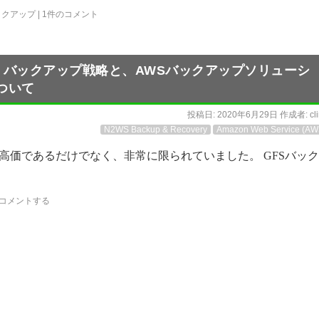
ックアップ
|
1件のコメント
er-Son）バックアップ戦略と、AWSバックアップソリューシ
ついて
投稿日:
2020年6月29日
作成者:
cl
N2WS Backup & Recovery
Amazon Web Service (AW
高価であるだけでなく、非常に限られていました。 GFSバッ
コメントする