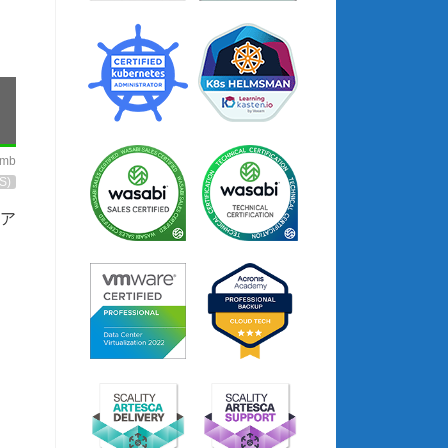
imb
S)
クア