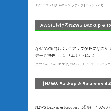
タグ:
コスト削減
,
AWSバックアップ
|
コメントする
AWSにおけるN2WS Backup & 
なぜAWSにはバックアップが必要なのか
データ損失、ランサム (さらに…)
タグ:
AWS
,
AWS Backup
,
AWSバックアップ
,
EC2バッ
【N2WS Backup & Recov
N2WS Backup & Recoveryは登録し