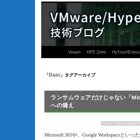
Veeam
HPE Zerto
HyTrust/Entrus
Baas
「
」タグアーカイブ
ランサムウェアだけじゃない「Micros
への備え
Climb Cloud Backup 
Microsoft 365や、Google WorkspaceといったS