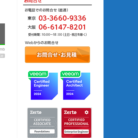
imb
ce