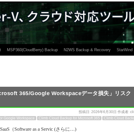
t
MSP360(CloudBerry) Backup
N2WS Backup & Recovery
StarWind
oft 365/Google Workspaceデータ損失」リスク
投稿日:
2026年6月30日
作成者:
cl
for Google Workspace
Climb Cloud Backup for Microsoft 365
Climb Cloud Back
aaS（Software as a Servic (さらに…)