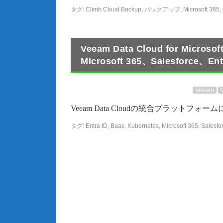
タグ:
Climb Cloud Backup
,
バックアップ
,
Microsoft 365
,
Veeam Data Cloud for M
Microsoft 365、Salesforce、En
Veeam
Veeam Data Cloudの統合プラットフォームにより、
タグ:
Entra ID
,
Baas
,
Kubernetes
,
Microsoft 365
,
Salesfo