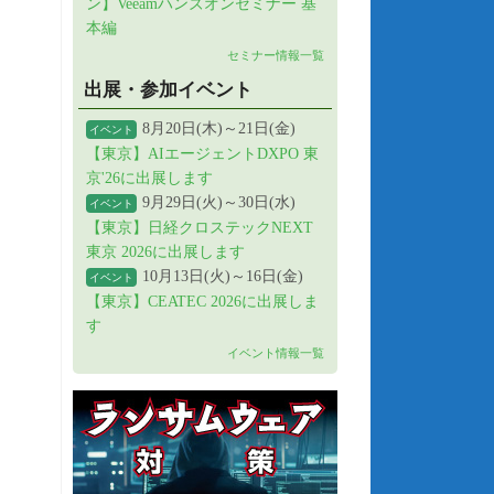
ン】Veeamハンズオンセミナー 基
本編
セミナー情報一覧
出展・参加イベント
8月20日(木)～21日(金)
イベント
【東京】AIエージェントDXPO 東
京'26に出展します
9月29日(火)～30日(水)
イベント
【東京】日経クロステックNEXT
東京 2026に出展します
10月13日(火)～16日(金)
イベント
【東京】CEATEC 2026に出展しま
す
イベント情報一覧