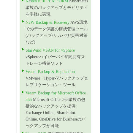
Kasten K10 PLATFORM
Kubernetes
環境のバックアップとモビリティ
を手軽に実現
N2W Backup & Recovery
AWS環境
でのデータ保護の構成管理ツール
(バックアップ/リカバリ/災害対策
など)
StarWind VSAN for vSphere
vSphereハイパーバイザ間共有ス
トレージ構築ソフト
Veeam Backup & Replication
VMware・Hyper-Vバックアップ＆
レプリケーション・ツール
Veeam Backup for Microsoft Office
365
Microsoft Office 365環境の包
括的なバックアップを提供:
Exchange Online, SharePoint
Online, OneDrive for Businessのバ
ックアップが可能