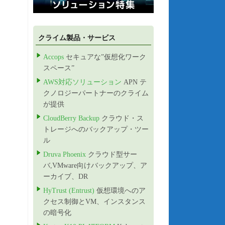
クライム製品・サービス
Accops
セキュアな”仮想化ワーク
スペース”
AWS対応ソリューション
APN テ
クノロジーパートナーのクライム
が提供
CloudBerry Backup
クラウド・ス
トレージへのバックアップ・ツー
ル
Druva Phoenix
クラウド型サー
バ,VMware向けバックアップ、ア
ーカイブ、DR
HyTrust (Entrust)
仮想環境へのア
クセス制御とVM、インスタンス
の暗号化