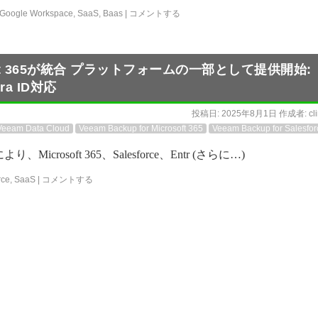
Google Workspace
,
SaaS
,
Baas
|
コメントする
icrosoft 365が統合 プラットフォームの一部として提供開始:
tra ID対応
投稿日:
2025年8月1日
作成者:
cl
Veeam Data Cloud
Veeam Backup for Microsoft 365
Veeam Backup for Salesfor
Microsoft 365、Salesforce、Entr (さらに…)
rce
,
SaaS
|
コメントする