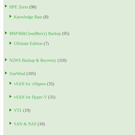
HPE Zerto
(98)
Knowledge Base
(8)
MSP360(CloudBerry) Backup
(95)
Ultimate Edition
(7)
N2WS Backup & Recovery
(110)
StarWind
(105)
vSAN for vShpere
(35)
vSAN for Hyper-V
(31)
VTL
(19)
SAN & NAS
(10)