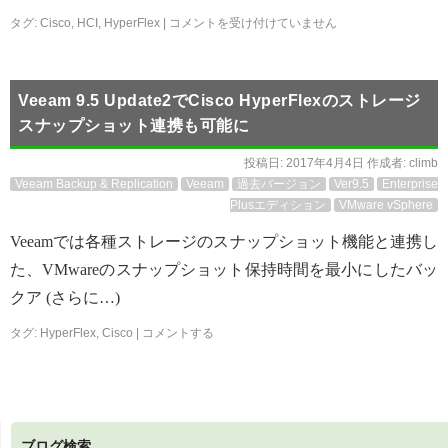
タグ:
Cisco
,
HCI
,
HyperFlex
|
コメントを受け付けていません
Veeam 9.5 Update2でCisco HyperFlexのストレージ
スナップショット連携も可能に
投稿日:
2017年4月4日
作成者:
climb
Veeam Backup & Replication
Veeam
過去バージョン
Ver9.5
Enterprise
Plusエディション
VMware vSphere
Veeamでは各種ストレージのスナップショット機能と連携し
た、VMwareのスナップショット保持時間を最小にしたバッ
クア (さらに…)
タグ:
HyperFlex
,
Cisco
|
コメントする
ブログ検索