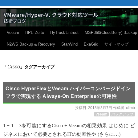
Veeam
HPE Zerto
HyTrust/Entrust
MSP360(CloudBerry) Backup
N2WS Backup & Recovery
StarWind
ExaGrid
サイトマップ
Cisco
「
」タグアーカイブ
Cisco HyperFlexとVeeam ハイパーコンバージドイン
フラで実現する Always-On Enterpriseの可用性
投稿日:
2018年3月7日
作成者:
climb
Veeam
バックアップ
1 + 1 = 3を可能にするCisco + Veeamの相乗効果 はじめに ビ
ジネスにおいて必要とされるITの効率性や (さらに…)