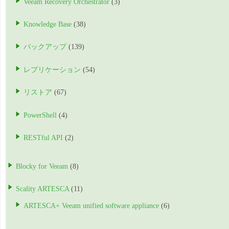
Veeam Recovery Orchestrator
(3)
Knowledge Base
(38)
バックアップ
(139)
レプリケーション
(54)
リストア
(67)
PowerShell
(4)
RESTful API
(2)
Blocky for Veeam
(8)
Scality ARTESCA
(11)
ARTESCA+ Veeam unified software appliance
(6)