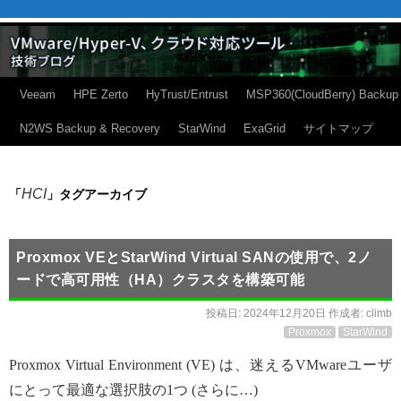
Veeam
HPE Zerto
HyTrust/Entrust
MSP360(CloudBerry) Backup
N2WS Backup & Recovery
StarWind
ExaGrid
サイトマップ
HCI
「
」タグアーカイブ
Proxmox VEとStarWind Virtual SANの使用で、2ノ
ードで高可用性（HA）クラスタを構築可能
投稿日:
2024年12月20日
作成者:
climb
Proxmox
StarWind
Proxmox Virtual Environment (VE) は、迷えるVMwareユーザ
にとって最適な選択肢の1つ (さらに…)