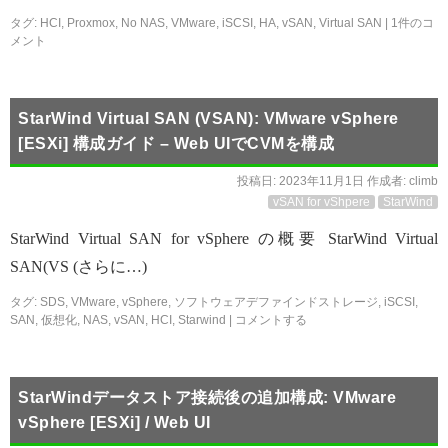
タグ:
HCI
,
Proxmox
,
No NAS
,
VMware
,
iSCSI
,
HA
,
vSAN
,
Virtual SAN
|
1件のコ
メント
StarWind Virtual SAN (VSAN): VMware vSphere
[ESXi] 構成ガイド – Web UIでCVMを構成
投稿日:
2023年11月1日
作成者:
climb
vSAN for vShpere
StarWind
StarWind Virtual SAN for vSphere の概要 StarWind Virtual
SAN(VS (さらに…)
タグ:
SDS
,
VMware
,
vSphere
,
ソフトウェアデファインドストレージ
,
iSCSI
,
SAN
,
仮想化
,
NAS
,
vSAN
,
HCI
,
Starwind
|
コメントする
StarWindデータストア接続後の追加構成: VMware
vSphere [ESXi] / Web UI