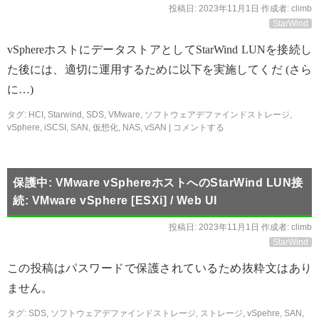
投稿日:
2023年11月1日
作成者:
climb
StarWind
vSphereホストにデータストアとしてStarWind LUNを接続し
た後には、適切に運用するために以下を実施してくだ (さら
に…)
タグ:
HCI
,
Starwind
,
SDS
,
VMware
,
ソフトウェアデファインドストレージ
,
vSphere
,
iSCSI
,
SAN
,
仮想化
,
NAS
,
vSAN
|
コメントする
保護中: VMware vSphereホストへのStarWind LUN接
続: VMware vSphere [ESXi] / Web UI
投稿日:
2023年11月1日
作成者:
climb
StarWind
この投稿はパスワードで保護されているため抜粋文はあり
ません。
タグ:
SDS
,
ソフトウェアデファインドストレージ
,
ストレージ
,
vSpehre
,
SAN
,