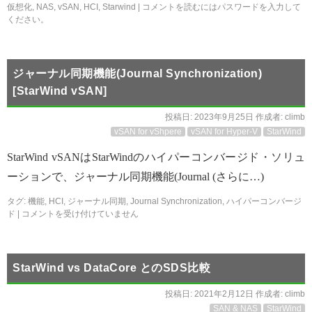
仮想化
,
NAS
,
vSAN
,
HCI
,
Starwind
|
コメントを読むにはパスワードを入力して
ください。
ジャーナル同期機能(Journal Synchronization)
[StarWind vSAN]
投稿日:
2023年9月25日
作成者:
climb
vSAN for vShpere
vSAN for Hyper-V
StarWind
StarWind vSANはStarWindのハイパーコンバージド・ソリュ
ーションで、ジャーナル同期機能(Journal (さらに…)
タグ:
機能
,
HCI
,
ジャーナル同期
,
Journal Synchronization
,
ハイパーコンバージ
ド
|
コメントを受け付けていません
StarWind vs DataCore とのSDS比較
投稿日:
2021年2月12日
作成者:
climb
SAN & NAS
StarWind