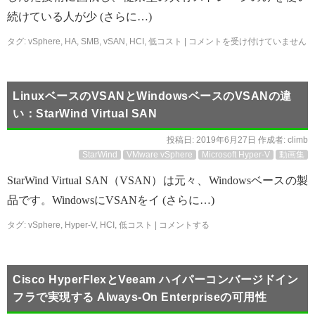
続けている人が少 (さらに…)
タグ:
vSphere
,
HA
,
SMB
,
vSAN
,
HCI
,
低コスト
|
コメントを受け付けていません
LinuxベースのVSANとWindowsベースのVSANの違
い：StarWind Virtual SAN
投稿日:
2019年6月27日
作成者:
climb
StarWind
VMware vSphere
Microsoft Hyper-V
動画集
StarWind Virtual SAN（VSAN）は元々、Windowsベースの製
品です。WindowsにVSANをイ (さらに…)
タグ:
vSphere
,
Hyper-V
,
HCI
,
低コスト
|
コメントする
Cisco HyperFlexとVeeam ハイパーコンバージドイン
フラで実現する Always-On Enterpriseの可用性