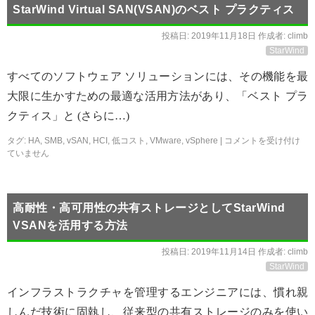
StarWind Virtual SAN(VSAN)のベスト プラクティス
投稿日:
2019年11月18日
作成者:
climb
StarWind
すべてのソフトウェア ソリューションには、その機能を最
大限に生かすための最適な活用方法があり、「ベスト プラ
クティス」と (さらに…)
タグ:
HA
,
SMB
,
vSAN
,
HCI
,
低コスト
,
VMware
,
vSphere
|
コメントを受け付け
ていません
高耐性・高可用性の共有ストレージとしてStarWind
VSANを活用する方法
投稿日:
2019年11月14日
作成者:
climb
StarWind
インフラストラクチャを管理するエンジニアには、慣れ親
しんだ技術に固執し、従来型の共有ストレージのみを使い