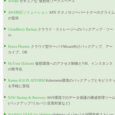
Accops
セキュアな”仮想化ワークスペース”
AWS対応ソリューション
APN テクノロジーパートナーのクライム
が提供
CloudBerry Backup
クラウド・ストレージへのバックアップ・ツー
ル
Druva Phoenix
クラウド型サーバ,VMware向けバックアップ、アー
カイブ、DR
HyTrust (Entrust)
仮想環境へのアクセス制御とVM、インスタンス
の暗号化
Kasten K10 PLATFORM
Kubernetes環境のバックアップとモビリテ
を手軽に実現
N2W Backup & Recovery
AWS環境でのデータ保護の構成管理ツー
(バックアップ/リカバリ/災害対策など)
StarWind VSAN for vSphere
vSphereハイパーバイザ間共有ストレー