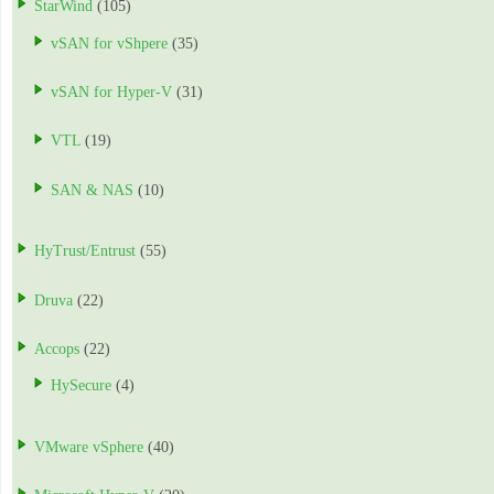
StarWind
(105)
vSAN for vShpere
(35)
vSAN for Hyper-V
(31)
VTL
(19)
SAN & NAS
(10)
HyTrust/Entrust
(55)
Druva
(22)
Accops
(22)
HySecure
(4)
VMware vSphere
(40)