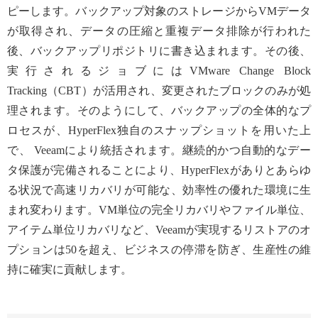
ピーします。バックアップ対象のストレージからVMデータ
が取得され、データの圧縮と重複データ排除が行われた
後、バックアップリポジトリに書き込まれます。その後、
実行されるジョブにはVMware Change Block
Tracking（CBT）が活用され、変更されたブロックのみが処
理されます。そのようにして、バックアップの全体的なプ
ロセスが、HyperFlex独自のスナップショットを用いた上
で、 Veeamにより統括されます。継続的かつ自動的なデー
タ保護が完備されることにより、HyperFlexがありとあらゆ
る状況で高速リカバリが可能な、効率性の優れた環境に生
まれ変わります。VM単位の完全リカバリやファイル単位、
アイテム単位リカバリなど、Veeamが実現するリストアのオ
プションは50を超え、ビジネスの停滞を防ぎ、生産性の維
持に確実に貢献します。