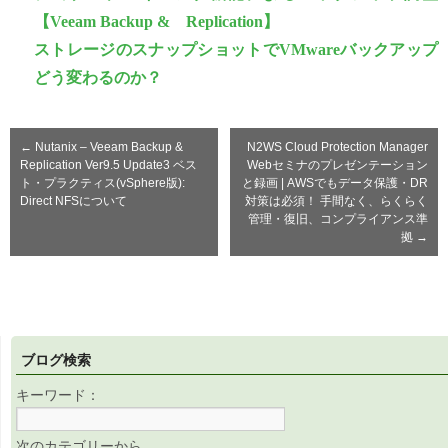
【Veeam Backup & Replication】
ストレージのスナップショットでVMwareバックアップ
どう変わるのか？
←
Nutanix – Veeam Backup &
N2WS Cloud Protection Manager
Replication Ver9.5 Update3 ベス
Webセミナのプレゼンテーション
ト・プラクティス(vSphere版):
と録画 | AWSでもデータ保護・DR
Direct NFSについて
対策は必須！ 手間なく、らくらく
管理・復旧、コンプライアンス準
拠
→
ブログ検索
キーワード：
次のカテゴリーから