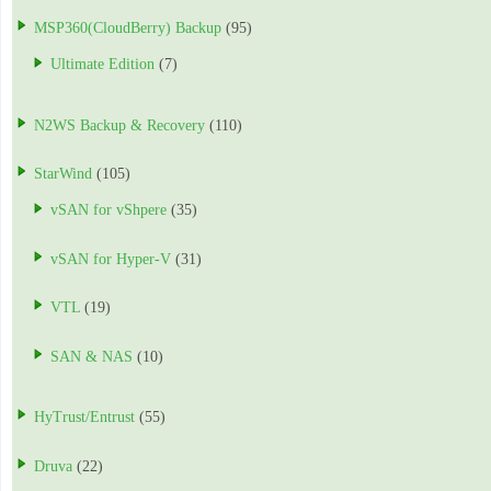
MSP360(CloudBerry) Backup
(95)
Ultimate Edition
(7)
N2WS Backup & Recovery
(110)
StarWind
(105)
vSAN for vShpere
(35)
vSAN for Hyper-V
(31)
VTL
(19)
SAN & NAS
(10)
HyTrust/Entrust
(55)
Druva
(22)