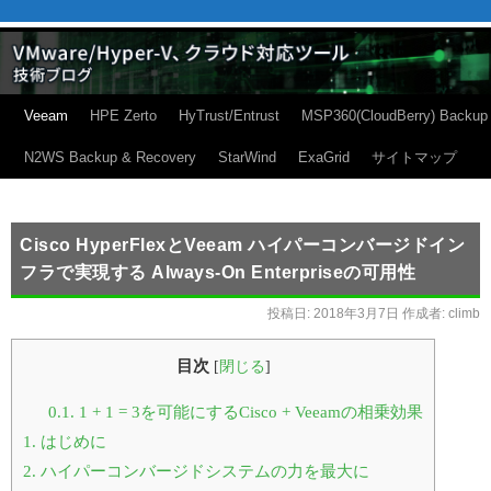
Veeam
HPE Zerto
HyTrust/Entrust
MSP360(CloudBerry) Backup
N2WS Backup & Recovery
StarWind
ExaGrid
サイトマップ
Cisco HyperFlexとVeeam ハイパーコンバージドイン
フラで実現する Always-On Enterpriseの可用性
投稿日:
2018年3月7日
作成者:
climb
目次
[
閉じる
]
0.1.
1 + 1 = 3を可能にするCisco + Veeamの相乗効果
1.
はじめに
2.
ハイパーコンバージドシステムの力を最大に