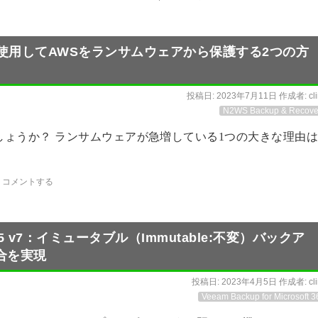
）を使用してAWSをランサムウェアから保護する2つの方
投稿日:
2023年7月11日
作成者:
cl
N2WS Backup & Recove
ょうか？ ランサムウェアが急増している1つの大きな理由は
コメントする
oft 365 v7：イミュータブル（Immutable:不変）バックア
合を実現
投稿日:
2023年4月5日
作成者:
cl
Veeam Backup for Microsoft 3