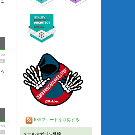
）と
imb
va
いう
RSSフィードを取得する
imb
アッ
メールマガジン登録