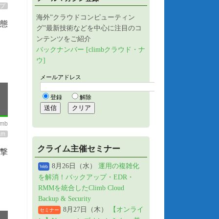
プ
海外”クラウドコンピューティン
状態
グ”最新技術などを中心に注目のコ
ンテンツをご紹介
バックナンバー [climbクラウド・ナ
ウ]
imb
am
クライム主催セミナー
撃
8月26日（水）
運用の複雑化
Web
を解消！バックアップ・EDR・
RMMを統合したClimb Cloud
Backup & Security
8月27日（木）
【オンライ
セミナー