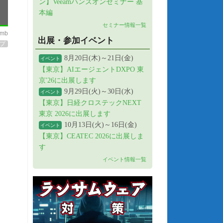
ン】Veeamハンズオンセミナー 基
本編
セミナー情報一覧
imb
出展・参加イベント
プ
8月20日(木)～21日(金)
イベント
【東京】AIエージェントDXPO 東
京'26に出展します
9月29日(火)～30日(水)
イベント
【東京】日経クロステックNEXT
東京 2026に出展します
10月13日(火)～16日(金)
イベント
【東京】CEATEC 2026に出展しま
す
イベント情報一覧