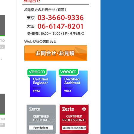
imb
ry
、
imb
65