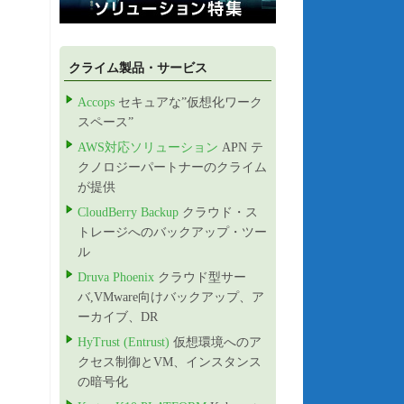
クライム製品・サービス
Accops
セキュアな”仮想化ワーク
スペース”
AWS対応ソリューション
APN テ
クノロジーパートナーのクライム
が提供
CloudBerry Backup
クラウド・ス
トレージへのバックアップ・ツー
ル
Druva Phoenix
クラウド型サー
バ,VMware向けバックアップ、ア
ーカイブ、DR
HyTrust (Entrust)
仮想環境へのア
クセス制御とVM、インスタンス
の暗号化