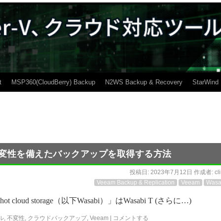
t
MSP360(CloudBerry) Backup
N2WS Backup & Recovery
StarWind
biへ不変性を備えたバックアップを取得する方法
投稿日:
2023年7月12日
作成者:
cl
Veeam Backup & Replication
Veeam
Wasa
oud storage（以下Wasabi）」はWasabi T (さらに…)
ル
,
不変性
,
クラウドバックアップ
,
Veeam
|
コメントする