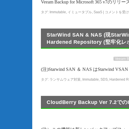
Veeam Backup for Microsoft 
タグ:
Immutable
,
イミュータブル
,
SaaS
|
コメントを受け
StarWind SAN & NAS (現StarWi
Hardened Repository 
Veeam Ba
(注)Starwind SAN ＆ NAS はStarwind VSAN S
タグ:
ランサムウェア対策
,
Immutable
,
SDS
,
Hardened Re
CloudBerry Backup Ver 7