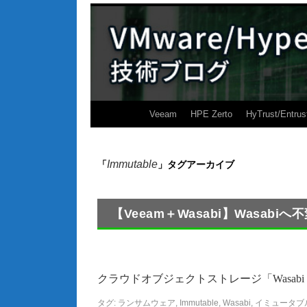
Veeam
HPE Zerto
HyTrust/Entrus
Immutable
「
」タグアーカイブ
【Veeam＋Wasabi】Wasa
クラウドオブジェクトストレージ「Wasabi hot cl
タグ:
ランサムウェア
,
Immutable
,
Wasabi
,
イミュータブ