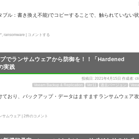
ミュータブル：書き換え不能)でコピーすることで、触られていない
ア
,
ransomware
|
コメントする
アップでランサムウェアから防御を！！「Hardened
」の実践
投稿日:
2021年4月15日
作成者:
cl
Veeam Backup & Replication
Ver11
過去バージョン
Vee
けており、バックアップ・データはますますランサムウェア攻
ンサムウェア
|
2件のコメント