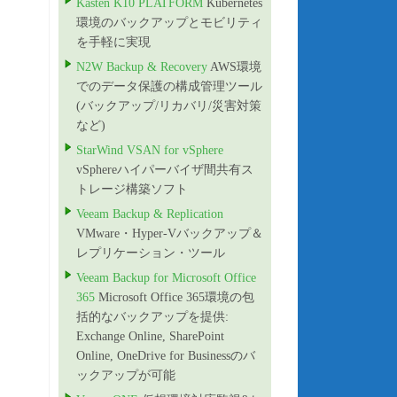
Kasten K10 PLATFORM
Kubernetes
環境のバックアップとモビリティ
を手軽に実現
N2W Backup & Recovery
AWS環境
でのデータ保護の構成管理ツール
(バックアップ/リカバリ/災害対策
など)
StarWind VSAN for vSphere
vSphereハイパーバイザ間共有ス
トレージ構築ソフト
Veeam Backup & Replication
VMware・Hyper-Vバックアップ＆
レプリケーション・ツール
Veeam Backup for Microsoft Office
365
Microsoft Office 365環境の包
括的なバックアップを提供:
Exchange Online, SharePoint
Online, OneDrive for Businessのバ
ックアップが可能