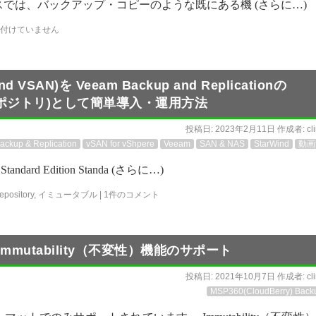
365 v7のリリースでは、バックアップ・コピーのような既にある機 (さらに…)
付けていません
nd VSAN)を Veeam Backup and Replicationの
(堅牢化レポジトリ)として簡単導入・運用方法
投稿日:
2023年2月11日
作成者:
cl
ckup & Replication
vSAN for vShpere
Veeam
SAN & NAS
StarWind
動画
tandard Edition Standa (さらに…)
pository
,
イミュータブル
|
1件のコメント
.2でのImmutability（不変性）機能のサポート
投稿日:
2021年10月7日
作成者:
cl
MSP360(CloudBerry) Back