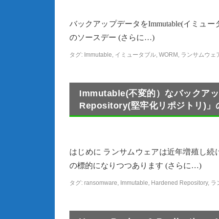
バックアップデータをImmutable(イ
のソースデー (さらに…)
タグ:
Immutable
,
イミュータブル
,
WORM
,
ランサムウェ
Immutable(不変的）なバック
Repository(堅牢化リポジトリ)
はじめに ランサムウェアは近年増殖し続
の標的になりつつあります (さらに…)
タグ:
ransomware
,
Immutable
,
Hardened Repository
,
ラ