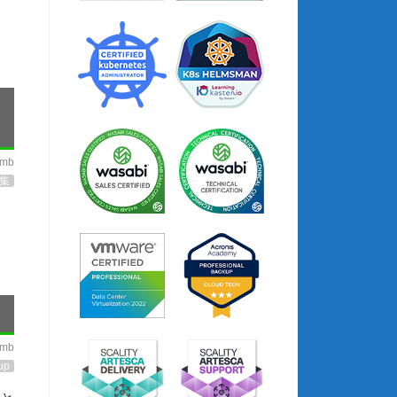
imb
集
imb
up