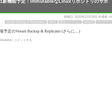
ion v11新機能予定：ImmutableなLinuxリポジトリのサポ
投稿日:
2020年10月26日
作成者:
cl
Veeam Backup & Replication
Ver11
過去バージョン
Veeam
バックアッ
のVeeam Backup & Replicatio (さらに…)
mmutable
|
コメントする