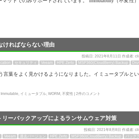
トでのみサポートされています。 Immutability（不変性
なければならない理由
投稿日:
2021年8月11日
作成者:
cl
cation
セキュリティ
Veeam
HPE Zerto
MSP360(CloudBerry) Backup
Dru
性）という言葉をよく見かけるようになりました。イミュータブルと
,
Immutable
,
イミュータブル
,
WORM
,
不変性
|
2件のコメント
レポジトリーバックアップによるランサムウェア対策
投稿日:
2021年8月8日
作成者:
cl
Veeam
過去バージョン
HPE Zerto
MSP360(CloudBerry) Backup
バック