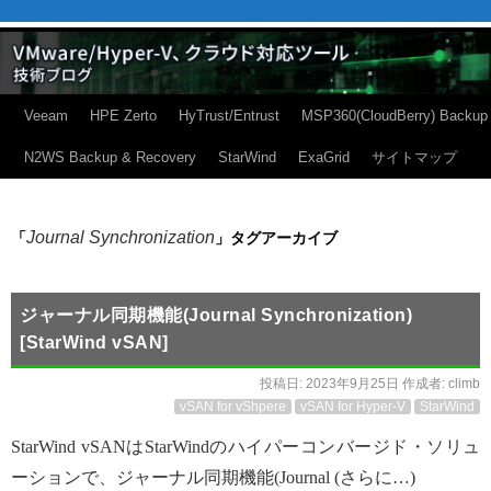
Veeam
HPE Zerto
HyTrust/Entrust
MSP360(CloudBerry) Backup
N2WS Backup & Recovery
StarWind
ExaGrid
サイトマップ
Journal Synchronization
「
」タグアーカイブ
ジャーナル同期機能(Journal Synchronization)
[StarWind vSAN]
投稿日:
2023年9月25日
作成者:
climb
vSAN for vShpere
vSAN for Hyper-V
StarWind
StarWind vSANはStarWindのハイパーコンバージド・ソリュ
ーションで、ジャーナル同期機能(Journal (さらに…)