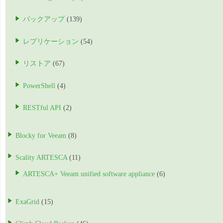
バックアップ
(139)
レプリケーション
(54)
リストア
(67)
PowerShell
(4)
RESTful API
(2)
Blocky for Veeam
(8)
Scality ARTESCA
(11)
ARTESCA+ Veeam unified software appliance
(6)
ExaGrid
(15)