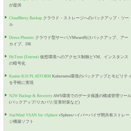
が提供
CloudBerry Backup
クラウド・ストレージへのバックアップ・ツー
ル
Druva Phoenix
クラウド型サーバ,VMware向けバックアップ、アー
カイブ、DR
HyTrust (Entrust)
仮想環境へのアクセス制御とVM、インスタンス
の暗号化
Kasten K10 PLATFORM
Kubernetes環境のバックアップとモビリテ
を手軽に実現
N2W Backup & Recovery
AWS環境でのデータ保護の構成管理ツー
(バックアップ/リカバリ/災害対策など)
StarWind VSAN for vSphere
vSphereハイパーバイザ間共有ストレー
ジ構築ソフト