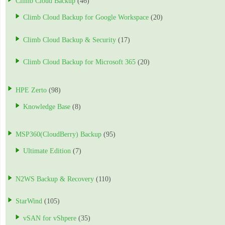
Climb Cloud Backup
(46)
Climb Cloud Backup for Google Workspace
(20)
Climb Cloud Backup & Security
(17)
Climb Cloud Backup for Microsoft 365
(20)
HPE Zerto
(98)
Knowledge Base
(8)
MSP360(CloudBerry) Backup
(95)
Ultimate Edition
(7)
N2WS Backup & Recovery
(110)
StarWind
(105)
vSAN for vShpere
(35)