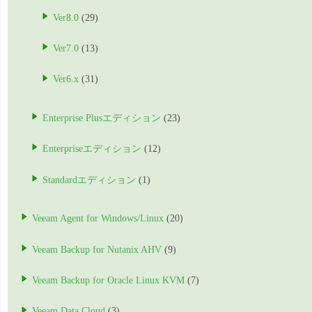
Ver8.0
(29)
Ver7.0
(13)
Ver6.x
(31)
Enterprise Plusエディション
(23)
Enterpriseエディション
(12)
Standardエディション
(1)
Veeam Agent for Windows/Linux
(20)
Veeam Backup for Nutanix AHV
(9)
Veeam Backup for Oracle Linux KVM
(7)
Veeam Data Cloud
(3)