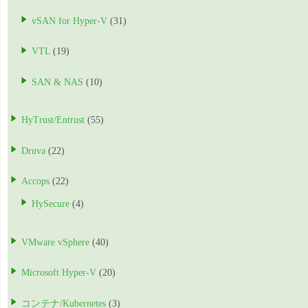
vSAN for Hyper-V
(31)
VTL
(19)
SAN & NAS
(10)
HyTrust/Entrust
(55)
Druva
(22)
Accops
(22)
HySecure
(4)
VMware vSphere
(40)
Microsoft Hyper-V
(20)
コンテナ/Kubernetes
(3)