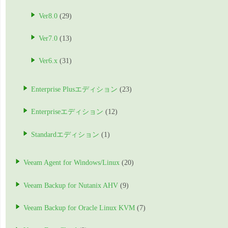
Ver8.0
(29)
Ver7.0
(13)
Ver6.x
(31)
Enterprise Plusエディション
(23)
Enterpriseエディション
(12)
Standardエディション
(1)
Veeam Agent for Windows/Linux
(20)
Veeam Backup for Nutanix AHV
(9)
Veeam Backup for Oracle Linux KVM
(7)