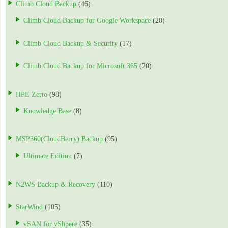
Climb Cloud Backup
(46)
Climb Cloud Backup for Google Workspace
(20)
Climb Cloud Backup & Security
(17)
Climb Cloud Backup for Microsoft 365
(20)
HPE Zerto
(98)
Knowledge Base
(8)
MSP360(CloudBerry) Backup
(95)
Ultimate Edition
(7)
N2WS Backup & Recovery
(110)
StarWind
(105)
vSAN for vShpere
(35)