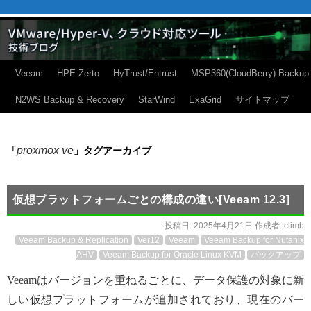
Veeam
HPE Zerto
HyTrust/Entrust
MSP360(CloudBerry) Backup
N2WS Backup & Recovery
StarWind
ExaGrid
サイトマップ
proxmox ve
「
」タグアーカイブ
仮想プラットフォームごとの構成の違い[Veeam 12.3]
投稿日:
2025年4月21日
作成者:
climb
Veeam Backup & Replication
Ver12
Veeam
Veeam Backup for Nutanix
AHV
Veeam Backup for Oracle Linux KVM
バックアップ
Veeamはバージョンを重ねるごとに、データ保護の対象に新
しい仮想プラットフォームが追加されており、現在のバー