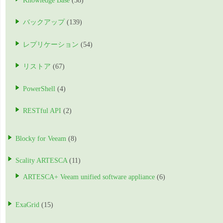
Knowledge Base
(38)
バックアップ
(139)
レプリケーション
(54)
リストア
(67)
PowerShell
(4)
RESTful API
(2)
Blocky for Veeam
(8)
Scality ARTESCA
(11)
ARTESCA+ Veeam unified software appliance
(6)
ExaGrid
(15)