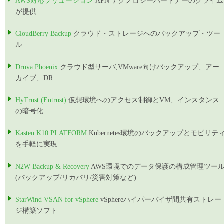
AWS対応ソリューション
APN テクノロジーパートナーのクライム
が提供
CloudBerry Backup
クラウド・ストレージへのバックアップ・ツー
ル
Druva Phoenix
クラウド型サーバ,VMware向けバックアップ、アー
カイブ、DR
HyTrust (Entrust)
仮想環境へのアクセス制御とVM、インスタンス
の暗号化
Kasten K10 PLATFORM
Kubernetes環境のバックアップとモビリテ
を手軽に実現
N2W Backup & Recovery
AWS環境でのデータ保護の構成管理ツー
(バックアップ/リカバリ/災害対策など)
StarWind VSAN for vSphere
vSphereハイパーバイザ間共有ストレー
ジ構築ソフト