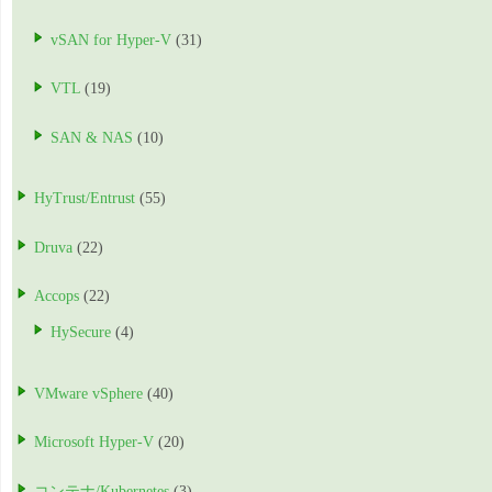
vSAN for Hyper-V
(31)
VTL
(19)
SAN & NAS
(10)
HyTrust/Entrust
(55)
Druva
(22)
Accops
(22)
HySecure
(4)
VMware vSphere
(40)
Microsoft Hyper-V
(20)
コンテナ/Kubernetes
(3)