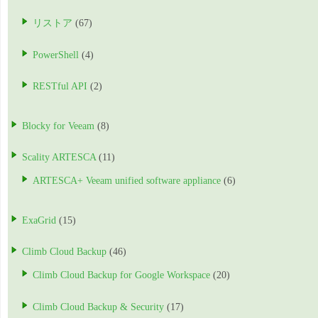
リストア
(67)
PowerShell
(4)
RESTful API
(2)
Blocky for Veeam
(8)
Scality ARTESCA
(11)
ARTESCA+ Veeam unified software appliance
(6)
ExaGrid
(15)
Climb Cloud Backup
(46)
Climb Cloud Backup for Google Workspace
(20)
Climb Cloud Backup & Security
(17)