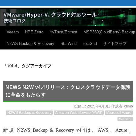
Veeam
HPE Zerto
HyTrust/Entrust
MSP360(CloudBerry) Backup
N2WS Backup & Recovery
StarWind
ExaGrid
サイトマップ
V4.4
「
」タグアーカイブ
NEWS N2W v4.4リリース：クロスクラウドデータ保護
に革命をもたらす
投稿日:
2025年4月8日
作成者:
climb
N2WS Backup & Recovery
Amazon Web Service (AWS)
Microsoft Azure
Wasabi
新規 N2WS Backup & Recovery v4.4は、AWS、Azure、