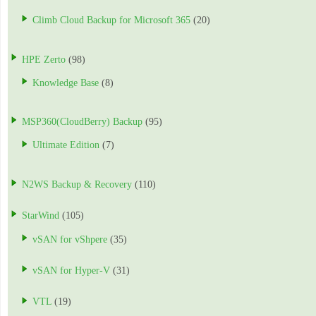
Climb Cloud Backup for Microsoft 365
(20)
HPE Zerto
(98)
Knowledge Base
(8)
MSP360(CloudBerry) Backup
(95)
Ultimate Edition
(7)
N2WS Backup & Recovery
(110)
StarWind
(105)
vSAN for vShpere
(35)
vSAN for Hyper-V
(31)
VTL
(19)