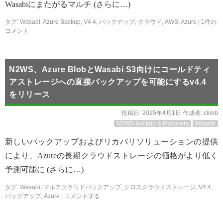
Wasabiにまたがるマルチ (さらに…)
タグ:
Wasabi
,
Azure Backup
,
V4.4
,
バックアップ
,
クラウド
,
AWS
,
Azure
|
1件の
コメント
N2WS、Azure BlobとWasabi S3向けにコールドティ
アストレージへの直接バックアップを可能にするv4.4
をリリース
投稿日:
2025年4月1日
作成者:
climb
N2WS Backup & Recovery
Wasabi
新しいバックアップおよびリカバリソリューションの提供
により、Azureの長期クラウドストレージの価格がより低く
予測可能に (さらに…)
タグ:
Wasabi
,
マルチクラウドバックアップ
,
クロスクラウドストレージ
,
V4.4
,
バックアップ
,
Azure
|
コメントする