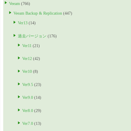
Veeam
(766)
Veeam Backup & Replication
(447)
Ver13
(14)
過去バージョン
(176)
Ver11
(21)
Ver12
(42)
Ver10
(8)
Ver9.5
(23)
Ver9.0
(14)
Ver8.0
(29)
Ver7.0
(13)