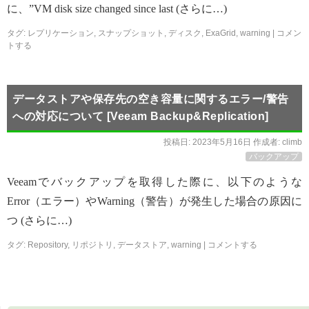
に、”VM disk size changed since last (さらに…)
タグ:
レプリケーション
,
スナップショット
,
ディスク
,
ExaGrid
,
warning
|
コメン
トする
データストアや保存先の空き容量に関するエラー/警告
への対応について [Veeam Backup&Replication]
投稿日:
2023年5月16日
作成者:
climb
バックアップ
Veeamでバックアップを取得した際に、以下のような
Error（エラー）やWarning（警告）が発生した場合の原因に
つ (さらに…)
タグ:
Repository
,
リポジトリ
,
データストア
,
warning
|
コメントする