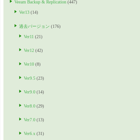
Veeam Backup & Replication
(447)
Ver13
(14)
過去バージョン
(176)
Ver11
(21)
Ver12
(42)
Ver10
(8)
Ver9.5
(23)
Ver9.0
(14)
Ver8.0
(29)
Ver7.0
(13)
Ver6.x
(31)