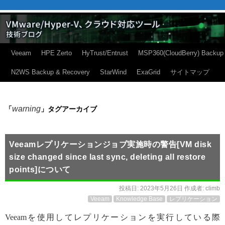
Veeam
HPE Zerto
HyTrust/Entrust
MSP360(CloudBerry) Backup
N2WS Backup & Recovery
StarWind
ExaGrid
サイトマップ
warning
「
」タグアーカイブ
Veeamレプリケーションジョブ実施時の警告[VM disk
size changed since last sync, deleting all restore
points]について
投稿日:
2023年5月26日
作成者:
climb
Veeam
Knowledge Base
レプリケーション
Veeamを使用してレプリケーションを実行している際