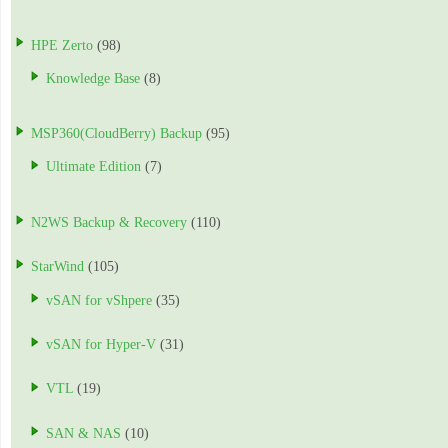
HPE Zerto
(98)
Knowledge Base
(8)
MSP360(CloudBerry) Backup
(95)
Ultimate Edition
(7)
N2WS Backup & Recovery
(110)
StarWind
(105)
vSAN for vShpere
(35)
vSAN for Hyper-V
(31)
VTL
(19)
SAN & NAS
(10)