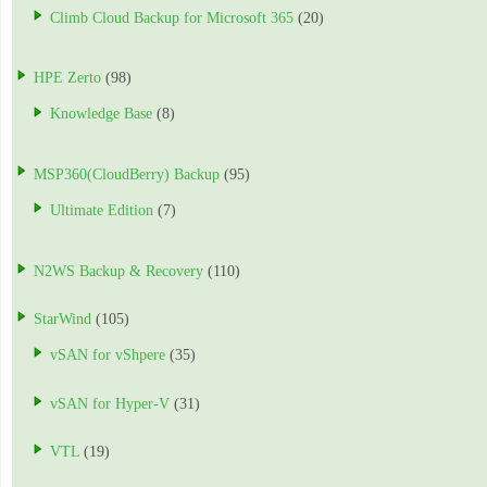
Climb Cloud Backup for Microsoft 365
(20)
HPE Zerto
(98)
Knowledge Base
(8)
MSP360(CloudBerry) Backup
(95)
Ultimate Edition
(7)
N2WS Backup & Recovery
(110)
StarWind
(105)
vSAN for vShpere
(35)
vSAN for Hyper-V
(31)
VTL
(19)