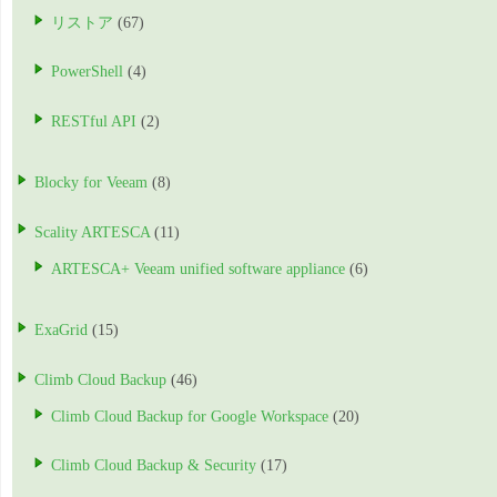
リストア
(67)
PowerShell
(4)
RESTful API
(2)
Blocky for Veeam
(8)
Scality ARTESCA
(11)
ARTESCA+ Veeam unified software appliance
(6)
ExaGrid
(15)
Climb Cloud Backup
(46)
Climb Cloud Backup for Google Workspace
(20)
Climb Cloud Backup & Security
(17)