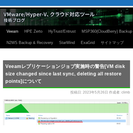
Veeam
HPE Zerto
HyTrust/Entrust
MSP360(CloudBerry) Backup
N2WS Backup & Recovery
StarWind
ExaGrid
サイトマップ
Veeamレプリケーションジョブ実施時の警告[VM disk
size changed since last sync, deleting all restore
points]について
投稿日:
2023年5月26日
作成者:
climb