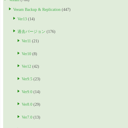
Veeam Backup & Replication
(447)
Ver13
(14)
過去バージョン
(176)
Ver11
(21)
Ver10
(8)
Ver12
(42)
Ver9.5
(23)
Ver9.0
(14)
Ver8.0
(29)
Ver7.0
(13)