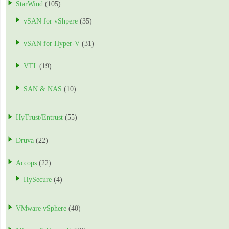
StarWind
(105)
vSAN for vShpere
(35)
vSAN for Hyper-V
(31)
VTL
(19)
SAN & NAS
(10)
HyTrust/Entrust
(55)
Druva
(22)
Accops
(22)
HySecure
(4)
VMware vSphere
(40)