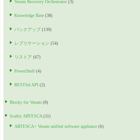
Veeam Recovery Orchestrator
(3)
Knowledge Base
(38)
バックアップ
(139)
レプリケーション
(54)
リストア
(67)
PowerShell
(4)
RESTful API
(2)
Blocky for Veeam
(8)
Scality ARTESCA
(11)
ARTESCA+ Veeam unified software appliance
(6)