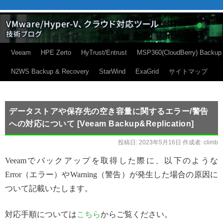
Veeam
HPE Zerto
HyTrust/Entrust
MSP360(CloudBerry) Backup
N2WS Backup & Recovery
StarWind
ExaGrid
サイトマップ
データストアや保存先の空き容量に関するエラー/警告
への対応について [Veeam Backup&Replication]
投稿日:
2023年5月16日
作成者:
climb
Veeamでバックアップを取得した際に、以下のような
Error（エラー）やWarning（警告）が発生した場合の原因に
ついて記載いたします。
対応手順については
こちら
からご覧ください。