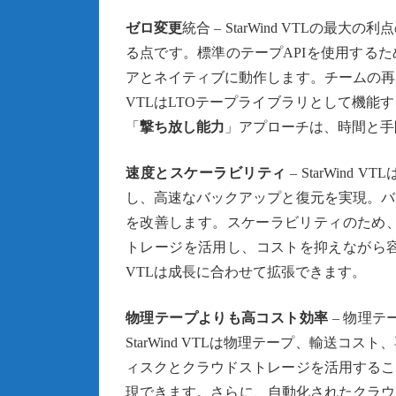
ゼロ変更
統合 – StarWind VTL
る点です。標準のテープAPIを使用するため、V
アとネイティブに動作します。チームの再
VTLはLTOテープライブラリとして機
「
撃ち放し能力
」アプローチは、時間と手
速度とスケーラビリティ
– StarWin
し、高速なバックアップと復元を実現。バ
を改善します。スケーラビリティのため、Clou
トレージを活用し、コストを抑えながら
VTLは成長に合わせて拡張できます。
物理テープよりも高コスト効率
– 物理
StarWind VTLは物理テープ、輸送
ィスクとクラウドストレージを活用するこ
現できます。さらに、自動化されたクラウ