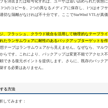
プを消去または暗号化すれば、ユーザは追い詰められた状態に
ータ3つのコピーを、2つの異なるメディアに保存し、1つはオフ
な隔離がなければ不十分です。ここでStarWind VTLが真
ストレージ、フラッシュ、クラウド統合を活用して物理的なテープラ
れたランサムウェアに耐性のあるバックアップターゲットを作
、仮想テープはランサムウェアから見えません。なぜなら、マル
からです。これにより、バックアップは変更不能でアクセス不
頼できる復元ポイントを提供します。さらに、既存のバックア
築する必要はありません。
化する方法
を分析してみます：