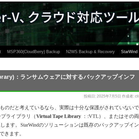
t
MSP360(CloudBerry) Backup
N2WS Backup & Recovery
StarWind
Tape Library)：ランサムウェアに対するバックアップインフ
投稿日:
2025年7月5日
作成者:
cl
ものだと考えているなら、実際は十分な保護がされていないで
ープライブラリ（
Virtual Tape Library
：:VTL）、またはその
ます。StarWindのソリューションは既存のバックアップイ
できます。