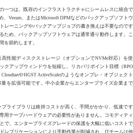
の最大の利点の一つは、既存のインフラストラクチャにシームレスに統合
eeam、またはMicrosoft DPMなどのバックアップソフト
トレーニングやバックアップジョブの書き換えは不要なのです
能するため、バックアップソフトウェアは通常通り動作します。
間を節約します。
d VTLは高性能ディスクストレージ（オプションでNVMe対応）を
ックアップウィンドウを短縮し、リカバリポイント目標（RP
dianやHGST ActiveScaleのようなオンプレ・オブジェク
容量を拡張可能です。中小企業からエンタープライズ企業まで
テープライブラリは維持コストが高く、手間がかかり、低速で
コスト、専用テープハードウェアの必要性がありません。コモディテ
とで、エンタープライズグレードの保護を大幅に低いコストで
ドレプリケーションにより手動作業が削減され、ITチームは