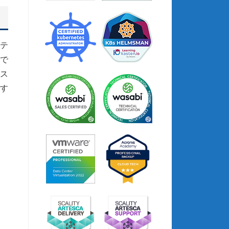
テ
で
ス
す