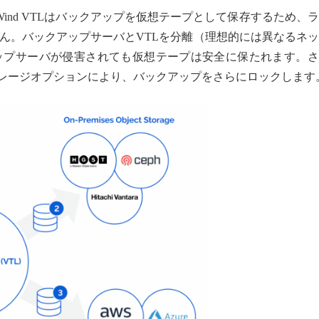
tarWind VTLはバックアップを仮想テープとして保存するため、
ん。バックアップサーバとVTLを分離（理想的には異なるネ
ップサーバが侵害されても仮想テープは安全に保たれます。さ
WORM）ストレージオプションにより、バックアップをさらにロックします