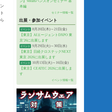
ン】Veeamハンズオンセミナー 基
ラン
本編
ット
セミナー情報一覧
ら
出展・参加イベント
。
8月20日(木)～21日(金)
イベント
【東京】AIエージェントDXPO 東
京'26に出展します
9月29日(火)～30日(水)
イベント
【東京】日経クロステックNEXT
東京 2026に出展します
10月13日(火)～16日(金)
イベント
【東京】CEATEC 2026に出展しま
す
イベント情報一覧