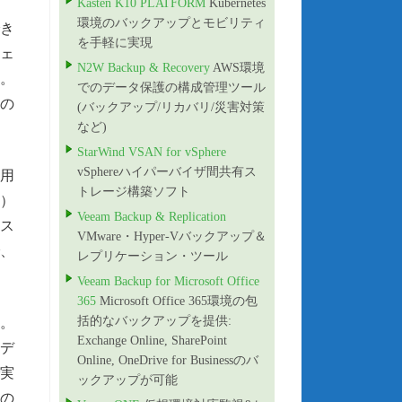
Kasten K10 PLATFORM
Kubernetes
環境のバックアップとモビリティ
でき
を手軽に実現
ウェ
N2W Backup & Recovery
AWS環境
。
でのデータ保護の構成管理ツール
この
(バックアップ/リカバリ/災害対策
など)
StarWind VSAN for vSphere
vSphereハイパーバイザ間共有ス
使用
トレージ構築ソフト
O）
Veeam Backup & Replication
トス
VMware・Hyper-Vバックアップ＆
、
レプリケーション・ツール
Veeam Backup for Microsoft Office
365
Microsoft Office 365環境の包
括的なバックアップを提供:
す。
Exchange Online, SharePoint
ィデ
Online, OneDrive for Businessのバ
実
ックアップが可能
他の