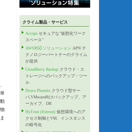
クライム製品・サービス
Accops
セキュアな”仮想化ワーク
スペース”
AWS対応ソリューション
APN テ
クノロジーパートナーのクライム
が提供
CloudBerry Backup
クラウド・ス
トレージへのバックアップ・ツー
ル
2、
Druva Phoenix
クラウド型サー
簡単
バ,VMware向けバックアップ、ア
手動
ーカイブ、DR
物
HyTrust (Entrust)
仮想環境へのア
ま
クセス制御とVM、インスタンス
の暗号化