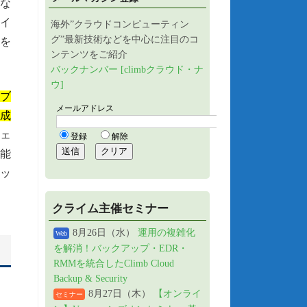
な
サイ
海外”クラウドコンピューティン
グ”最新技術などを中心に注目のコ
価を
ンテンツをご紹介
バックナンバー [climbクラウド・ナ
ウ]
イブ
成
ウェ
能
ッ
クライム主催セミナー
8月26日（水）
運用の複雑化
Web
を解消！バックアップ・EDR・
RMMを統合したClimb Cloud
Backup & Security
8月27日（木）
【オンライ
セミナー