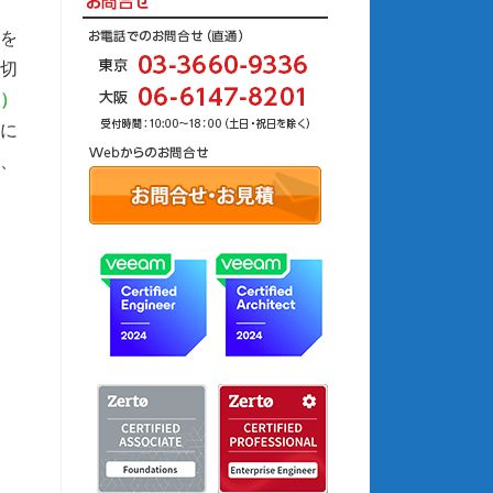
タを
切
L）
に
か、