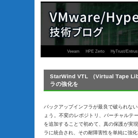
Veeam
HPE Zerto
HyTrust/Entrus
StarWind VTL （Virtual 
ラの強化を
バックアップインフラが最良で破られない
ょう。不変のレポジトリ、バーチャルテ
を追加することで初めて、真の保護が実現し
ラに統合され、その耐障害性を単純に強化