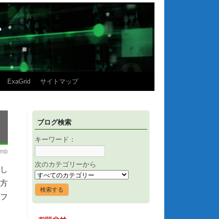
ExaGrid
サイトマップ
ブログ検索
キーワード：
imb
次のカテゴリーから
し
両方
ンフ