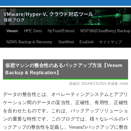
Veeam
HPE Zerto
HyTrust/Entrust
MSP360(CloudBerry) Backup
N2WS Backup & Recovery
StarWind
ExaGrid
サイトマップ
仮想マシンの整合性のあるバックアップ方法【Veeam
Backup & Replication】
投稿日:
2014年2月25日
作成者:
climb
データの整合性とは、オペレーティングシステムとアプリ
ケーション間のデータの妥当性、正確性、有用性、正確性
を合わせたものです。これは、バックアップソリューショ
ンの重要な特性です。このブログでは、様々なレベルのバ
ックアップの整合性を定義し、Veeamのバックアップに整合