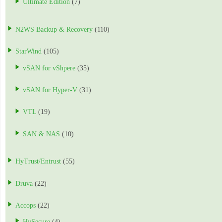
Ultimate Edition
(7)
N2WS Backup & Recovery
(110)
StarWind
(105)
vSAN for vShpere
(35)
vSAN for Hyper-V
(31)
VTL
(19)
SAN & NAS
(10)
HyTrust/Entrust
(55)
Druva
(22)
Accops
(22)
HySecure
(4)