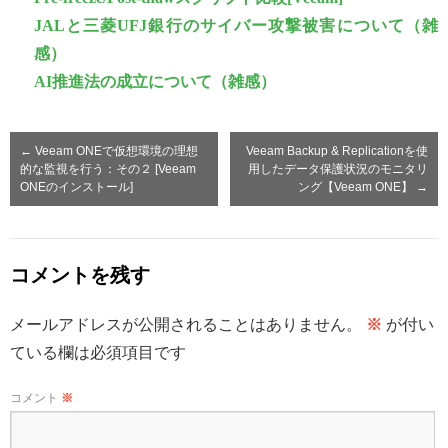
JALと三菱UFJ銀行のサイバー攻撃被害について（雑
感）
AI推進法の成立について（雑感）
←
Veeam ONEで仮想環境の理想
Veeam Backup & Replicationを使
的な監視を行う：その２ [Veeam
用したデータ保護状況のモニタリ
ONEのインストール]
ング【Veeam ONE】
→
コメントを残す
メールアドレスが公開されることはありません。
※
が付い
ている欄は必須項目です
コメント
※