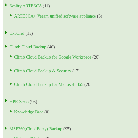
Scality ARTESCA
(11)
ARTESCA+ Veeam unified software appliance
(6)
ExaGrid
(15)
Climb Cloud Backup
(46)
Climb Cloud Backup for Google Workspace
(20)
Climb Cloud Backup & Security
(17)
Climb Cloud Backup for Microsoft 365
(20)
HPE Zerto
(98)
Knowledge Base
(8)
MSP360(CloudBerry) Backup
(95)