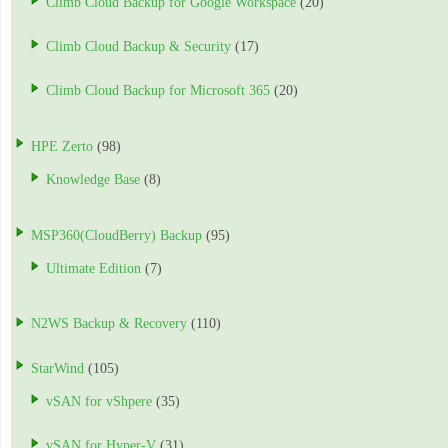
Climb Cloud Backup for Google Workspace
(20)
Climb Cloud Backup & Security
(17)
Climb Cloud Backup for Microsoft 365
(20)
HPE Zerto
(98)
Knowledge Base
(8)
MSP360(CloudBerry) Backup
(95)
Ultimate Edition
(7)
N2WS Backup & Recovery
(110)
StarWind
(105)
vSAN for vShpere
(35)
vSAN for Hyper-V
(31)