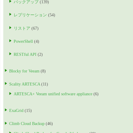
バックアップ
(139)
レプリケーション
(54)
リストア
(67)
PowerShell
(4)
RESTful API
(2)
Blocky for Veeam
(8)
Scality ARTESCA
(11)
ARTESCA+ Veeam unified software appliance
(6)
ExaGrid
(15)
Climb Cloud Backup
(46)