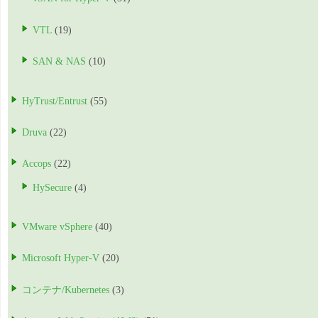
VTL
(19)
SAN & NAS
(10)
HyTrust/Entrust
(55)
Druva
(22)
Accops
(22)
HySecure
(4)
VMware vSphere
(40)
Microsoft Hyper-V
(20)
コンテナ/Kubernetes
(3)