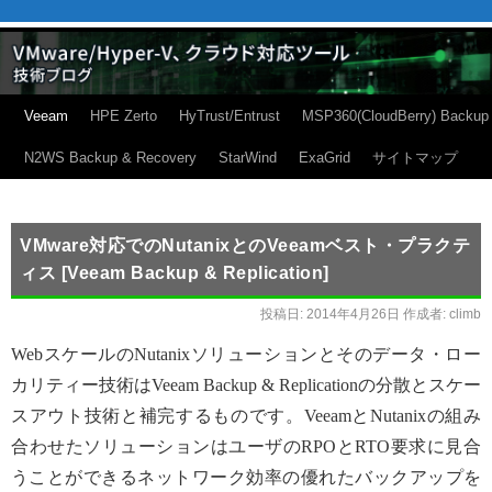
Veeam
HPE Zerto
HyTrust/Entrust
MSP360(CloudBerry) Backup
N2WS Backup & Recovery
StarWind
ExaGrid
サイトマップ
VMware対応でのNutanixとのVeeamベスト・プラクテ
ィス [Veeam Backup & Replication]
投稿日:
2014年4月26日
作成者:
climb
WebスケールのNutanixソリューションとそのデータ・ロー
カリティー技術はVeeam Backup & Replicationの分散とスケー
スアウト技術と補完するものです。VeeamとNutanixの組み
合わせたソリューションはユーザのRPOとRTO要求に見合
うことができるネットワーク効率の優れたバックアップを