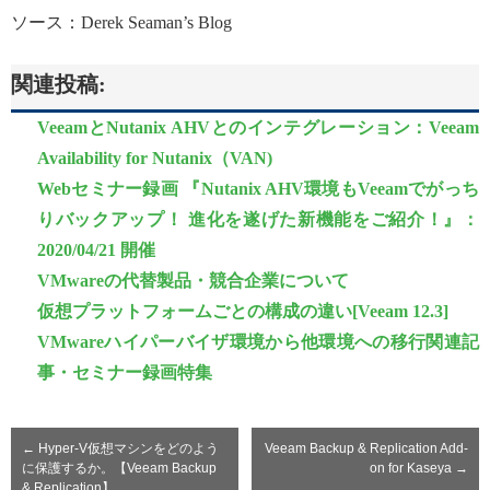
ソース：Derek Seaman’s Blog
関連投稿:
VeeamとNutanix AHVとのインテグレーション：Veeam
Availability for Nutanix（VAN)
Webセミナー録画 『Nutanix AHV環境もVeeamでがっち
りバックアップ！ 進化を遂げた新機能をご紹介！』：
2020/04/21 開催
VMwareの代替製品・競合企業について
仮想プラットフォームごとの構成の違い[Veeam 12.3]
VMwareハイパーバイザ環境から他環境への移行関連記
事・セミナー録画特集
←
Hyper-V仮想マシンをどのよう
Veeam Backup & Replication Add-
に保護するか。【Veeam Backup
on for Kaseya
→
& Replication】