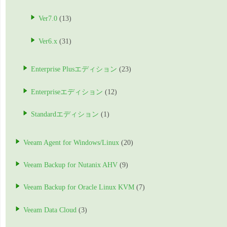
Ver7.0
(13)
Ver6.x
(31)
Enterprise Plusエディション
(23)
Enterpriseエディション
(12)
Standardエディション
(1)
Veeam Agent for Windows/Linux
(20)
Veeam Backup for Nutanix AHV
(9)
Veeam Backup for Oracle Linux KVM
(7)
Veeam Data Cloud
(3)