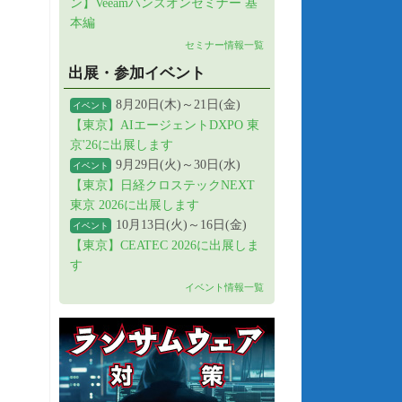
ン】Veeamハンズオンセミナー 基
本編
セミナー情報一覧
出展・参加イベント
8月20日(木)～21日(金)
イベント
【東京】AIエージェントDXPO 東
京'26に出展します
9月29日(火)～30日(水)
イベント
【東京】日経クロステックNEXT
東京 2026に出展します
10月13日(火)～16日(金)
イベント
【東京】CEATEC 2026に出展しま
す
イベント情報一覧