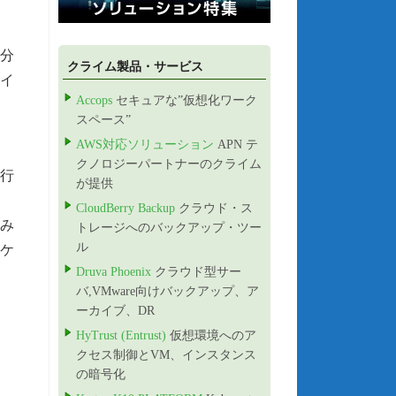
十分
クライム製品・サービス
ェイ
Accops
セキュアな”仮想化ワーク
スペース”
AWS対応ソリューション
APN テ
クノロジーパートナーのクライム
を行
が提供
CloudBerry Backup
クラウド・ス
み
トレージへのバックアップ・ツー
ル
ケ
Druva Phoenix
クラウド型サー
バ,VMware向けバックアップ、ア
ーカイブ、DR
HyTrust (Entrust)
仮想環境へのア
クセス制御とVM、インスタンス
の暗号化