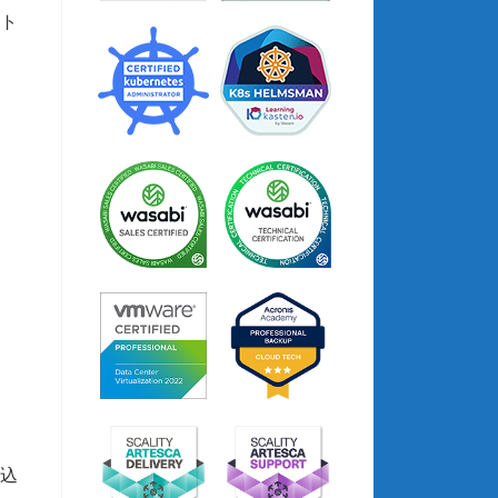
ジト
組込