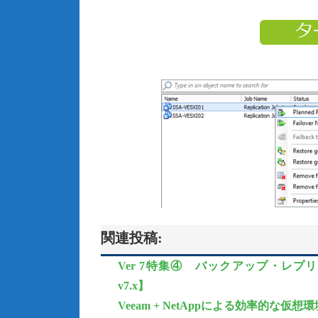
関連投稿:
Ver 7特集④ バックアップ・レプリケーシ
v7.x】
Veeam + NetAppによる効率的な仮想