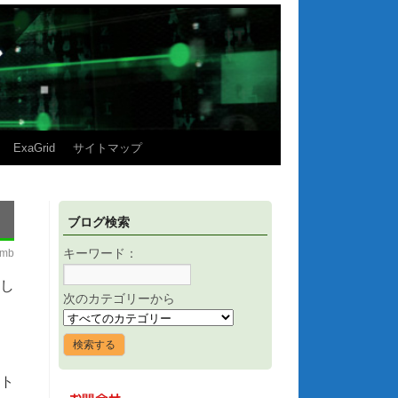
ExaGrid
サイトマップ
ブログ検索
imb
キーワード：
化し
次のカテゴリーから
スト