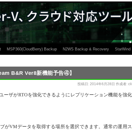
t
MSP360(CloudBerry) Backup
N2WS Backup & Recovery
StarWind
m B&R Ver8新機能予告④】
投稿日:
2014年6月28日
作成者:
cl
 Ver8ではさらにユーザがRTOを強化できるようにレプリケーション機能を強
ジョブがVMデータを取得する場所を選択できます。通常の運用