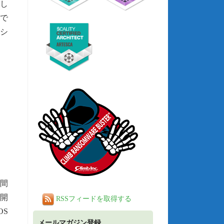
し
用で
シ
間
で開
RSSフィードを取得する
OS
メールマガジン登録