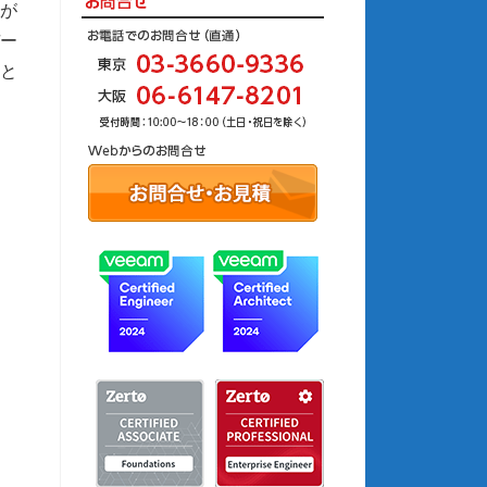
が
ー
と