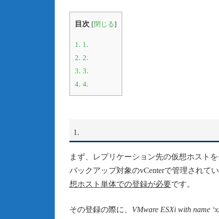
目次
[
閉じる
]
1.
1.
2.
2.
3.
3.
4.
4.
1.
まず、レプリケーション先の仮想ホストを
バックアップ対象のvCenterで管理されている
想ホスト単体での登録が必要
です。
その登録の際に、
VMware ESXi with name ‘xxx