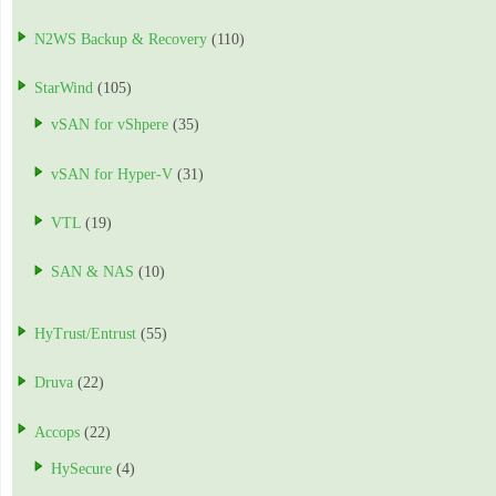
N2WS Backup & Recovery
(110)
StarWind
(105)
vSAN for vShpere
(35)
vSAN for Hyper-V
(31)
VTL
(19)
SAN & NAS
(10)
HyTrust/Entrust
(55)
Druva
(22)
Accops
(22)
HySecure
(4)