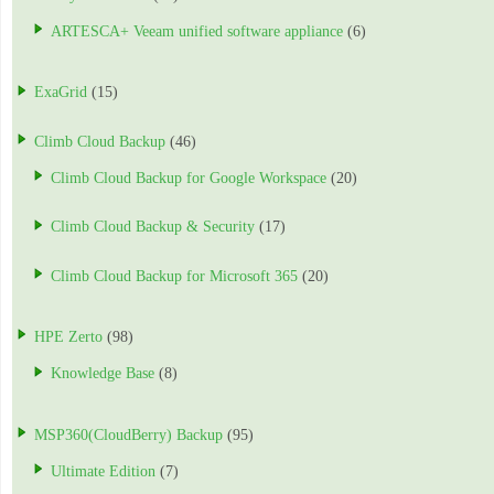
ARTESCA+ Veeam unified software appliance
(6)
ExaGrid
(15)
Climb Cloud Backup
(46)
Climb Cloud Backup for Google Workspace
(20)
Climb Cloud Backup & Security
(17)
Climb Cloud Backup for Microsoft 365
(20)
HPE Zerto
(98)
Knowledge Base
(8)
MSP360(CloudBerry) Backup
(95)
Ultimate Edition
(7)