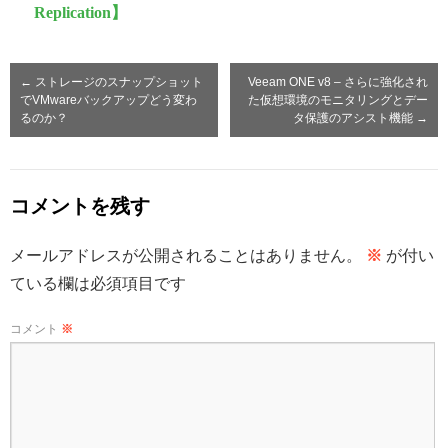
Replication】
←
ストレージのスナップショット
Veeam ONE v8 – さらに強化され
でVMwareバックアップどう変わ
た仮想環境のモニタリングとデー
るのか？
タ保護のアシスト機能
→
コメントを残す
メールアドレスが公開されることはありません。
※
が付い
ている欄は必須項目です
コメント
※