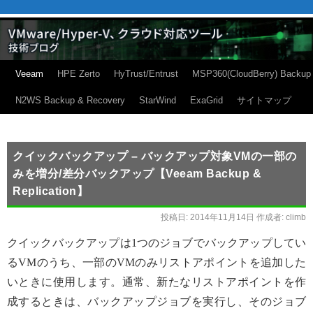
Veeam
HPE Zerto
HyTrust/Entrust
MSP360(CloudBerry) Backup
N2WS Backup & Recovery
StarWind
ExaGrid
サイトマップ
クイックバックアップ – バックアップ対象VMの一部の
みを増分/差分バックアップ【Veeam Backup &
Replication】
投稿日:
2014年11月14日
作成者:
climb
クイックバックアップは1つのジョブでバックアップしてい
るVMのうち、一部のVMのみリストアポイントを追加した
いときに使用します。通常、新たなリストアポイントを作
成するときは、バックアップジョブを実行し、そのジョブ