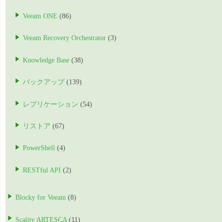
Veeam ONE
(86)
Veeam Recovery Orchestrator
(3)
Knowledge Base
(38)
バックアップ
(139)
レプリケーション
(54)
リストア
(67)
PowerShell
(4)
RESTful API
(2)
Blocky for Veeam
(8)
Scality ARTESCA
(11)