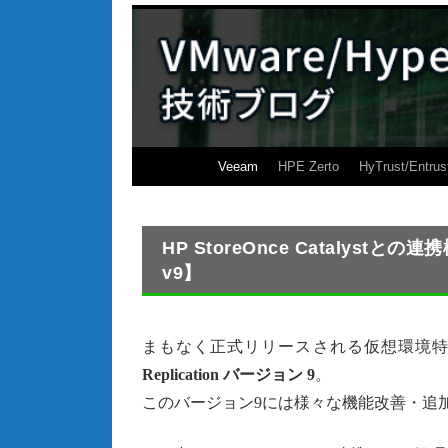
Veeam
HPE Zerto
HyTrust/Entrus
HP StoreOnce Catalystとの連
v9】
まもなく正式リリースされる仮想環境
Replication バージョン 9
。
このバージョン9には様々な機能改善・追