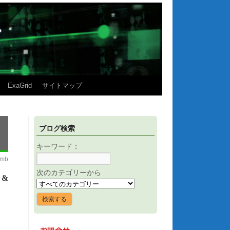
ExaGrid
サイトマップ
ブログ検索
キーワード：
imb
次のカテゴリーから
 &