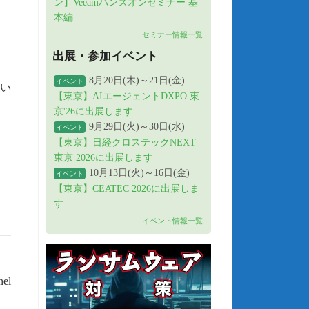
ン】Veeamハンズオンセミナー 基
本編
セミナー情報一覧
出展・参加イベント
8月20日(木)～21日(金)
イベント
行い
【東京】AIエージェントDXPO 東
京'26に出展します
9月29日(火)～30日(水)
イベント
【東京】日経クロステックNEXT
東京 2026に出展します
10月13日(火)～16日(金)
イベント
【東京】CEATEC 2026に出展しま
す
イベント情報一覧
el