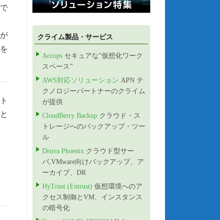
バで
が
クライム製品・サービス
とを
Accops
セキュアな”仮想化ワーク
スペース”
AWS対応ソリューション
APN テ
クノロジーパートナーのクライム
ト
が提供
と
CloudBerry Backup
クラウド・ス
トレージへのバックアップ・ツー
ル
Druva Phoenix
クラウド型サー
バ,VMware向けバックアップ、ア
ーカイブ、DR
HyTrust (Entrust)
仮想環境へのア
クセス制御とVM、インスタンス
の暗号化