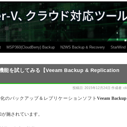
t
MSP360(CloudBerry) Backup
N2WS Backup & Recovery
StarWind
携機能を試してみる【Veeam Backup & Replication
投稿日:
2015年12月24日
作成者:
cl
特化のバックアップ＆レプリケーションソフト
Veeam Backup
加が施されています。