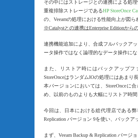
その中にはストレージとの連携による処理
重複排除ストレージである
HP StoreOnce
の、Veeamの処理における性能向上が図
※Catalystとの連携はEnterprise Editi
連携機能追加により、合成フルバックアッ
ータ操作ではなく論理的なデータ操作にな
また、リストア時にはバックアップフ
StoreOnceはランダムIOの処理には
本バージョンにおいては、StoreOnc
め、以前のものよりも大幅にリストア時間
今回は、日本における総代理店である弊社に特
Replication バージョン 9を使い、バックア
まず、Veeam Backup & Replication