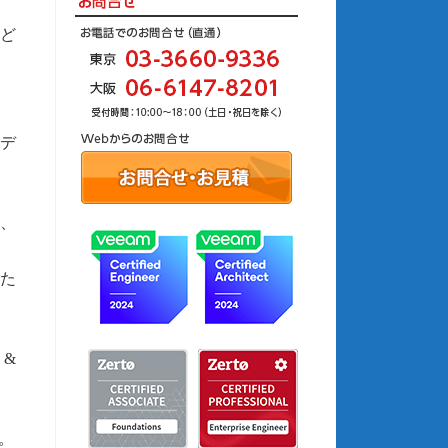
ど
デ
、
るた
 &
。