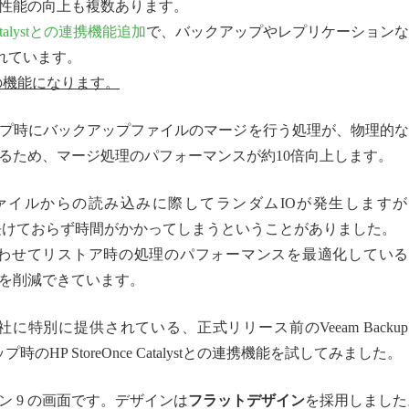
性能の向上も複数あります。
 Catalystとの連携機能追加
で、バックアップやレプリケーションな
られています。
onからの機能になります。
プ時にバックアップファイルのマージを行う処理が、物理的な
るため、マージ処理のパフォーマンスが約10倍向上します。
ァイルからの読み込みに際してランダムIOが発生しますが
あまり長けておらず時間がかかってしまうということがありました。
eに合わせてリストア時の処理のパフォーマンスを最適化してい
を削減できています。
別に提供されている、正式リリース前のVeeam Backup
ップ時のHP StoreOnce Catalystとの連携機能を試してみました。
 バージョン 9 の画面です。デザインは
フラットデザイン
を採用しました