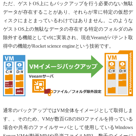
ただ、ゲストOS上にもバックアップを行う必要のない無駄
データが存在することがあり、それらが常に特定の仮想デ
ィスクにまとまっているわけではありません。このような
ゲストOS上の無駄なデータの存在する特定のフォルダのみ
除外する機能としてv9に実装され、現在Veeamがパテント取
得中の機能がRocket science engineという技術です。
通常のバックアップではVM全体をイメージとして取得しま
す、。そのため、VMが数百GBのISOファイルを持っている
場合や共有のファイルサーバとして使用しているWindows
Server VMが動画MP4や音楽ファイルMP3、数千のイメージ