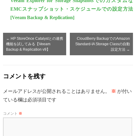
Veeam Explorer for Storage Snapshotsでのカスタムな
EMCスナップショット・スケジュールでの設定方法
[Veeam Backup & Replication]
←
HP StoreOnce Catalystとの連携
CloudBerry BackupでのAmazon
機能を試してみる【Veeam
Standard-IA Storage Classの自動
Backup & Replication v9】
設定方法
→
コメントを残す
メールアドレスが公開されることはありません。
※
が付い
ている欄は必須項目です
コメント
※