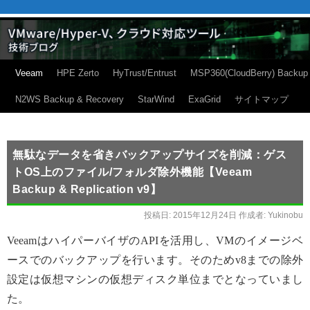
Veeam
HPE Zerto
HyTrust/Entrust
MSP360(CloudBerry) Backup
N2WS Backup & Recovery
StarWind
ExaGrid
サイトマップ
無駄なデータを省きバックアップサイズを削減：ゲス
トOS上のファイル/フォルダ除外機能【Veeam
Backup & Replication v9】
投稿日:
2015年12月24日
作成者:
Yukinobu
VeeamはハイパーバイザのAPIを活用し、VMのイメージベ
ースでのバックアップを行います。そのためv8までの除外
設定は仮想マシンの仮想ディスク単位までとなっていまし
た。