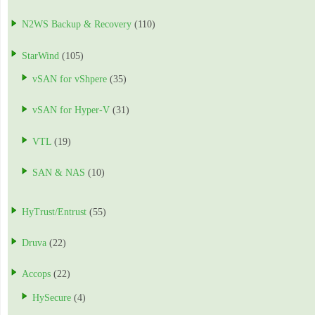
N2WS Backup & Recovery
(110)
StarWind
(105)
vSAN for vShpere
(35)
vSAN for Hyper-V
(31)
VTL
(19)
SAN & NAS
(10)
HyTrust/Entrust
(55)
Druva
(22)
Accops
(22)
HySecure
(4)