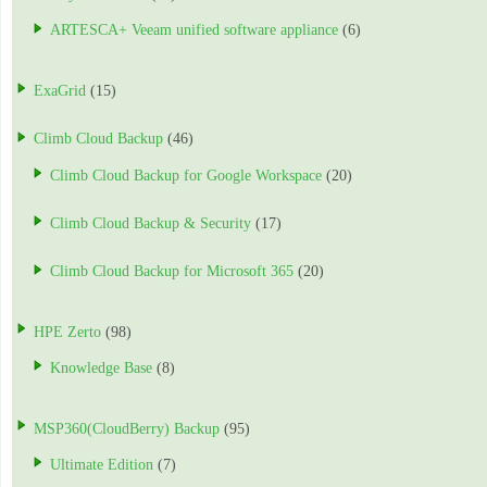
ARTESCA+ Veeam unified software appliance
(6)
ExaGrid
(15)
Climb Cloud Backup
(46)
Climb Cloud Backup for Google Workspace
(20)
Climb Cloud Backup & Security
(17)
Climb Cloud Backup for Microsoft 365
(20)
HPE Zerto
(98)
Knowledge Base
(8)
MSP360(CloudBerry) Backup
(95)
Ultimate Edition
(7)