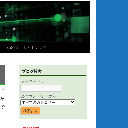
ExaGrid
サイトマップ
ブログ検索
キーワード：
imb
次のカテゴリーから
リケ
どで