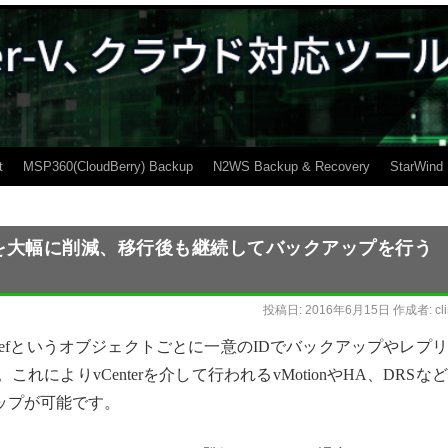
t
MSP360(CloudBerry) Backup
N2WS Backup & Recovery
StarWind
手間を大幅に削減、移行後も継続してバックアップを行う
投稿日:
2016年6月15日
作成者:
cl
るMoRefというオブジェクトごとに一意のIDでバックアップやレプ
によりvCenterを介して行われるvMotionやHA、DRSな
ップが可能です。