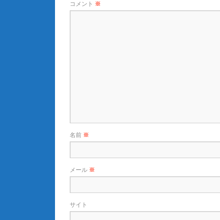
コメント
※
名前
※
メール
※
サイト