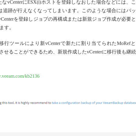
なvCenterにESX(i)ホストを登録しなおした場合などには、
mからは追跡が行えなくなってしまいます。このような場合にはバ
vCenterを登録しジョブの再構成または新規ジョブ作成が必要
ます。
ツールにより新vCenterで新たに割り当てられたMoRef
一致させることができるため、新規作成したvCenterに移行後も継
w.veeam.com/kb2136