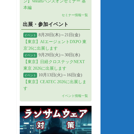
ン】Veeamハンズオンセミナー 基
本編
セミナー情報一覧
出展・参加イベント
8月20日(木)～21日(金)
イベント
【東京】AIエージェントDXPO 東
京'26に出展します
9月29日(火)～30日(水)
イベント
【東京】日経クロステックNEXT
東京 2026に出展します
10月13日(火)～16日(金)
イベント
【東京】CEATEC 2026に出展しま
す
イベント情報一覧