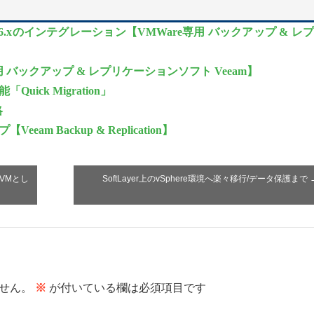
tBackup 6.xのインテグレーション【VMWare専用 バックアップ & レ
用 バックアップ & レプリケーションソフト Veeam】
ick Migration」
略
Veeam Backup & Replication】
 VMとし
SoftLayer上のvSphere環境へ楽々移行/データ保護まで
せん。
※
が付いている欄は必須項目です