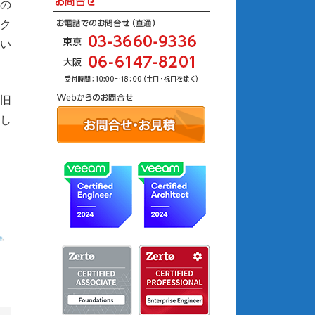
この
ック
とい
と旧
続し