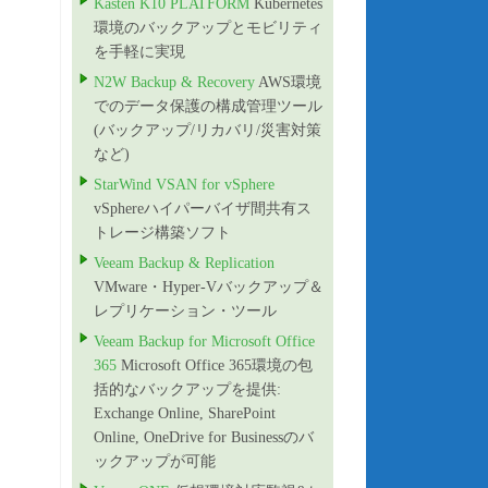
Kasten K10 PLATFORM
Kubernetes
環境のバックアップとモビリティ
を手軽に実現
N2W Backup & Recovery
AWS環境
でのデータ保護の構成管理ツール
(バックアップ/リカバリ/災害対策
など)
StarWind VSAN for vSphere
vSphereハイパーバイザ間共有ス
トレージ構築ソフト
Veeam Backup & Replication
VMware・Hyper-Vバックアップ＆
レプリケーション・ツール
Veeam Backup for Microsoft Office
365
Microsoft Office 365環境の包
括的なバックアップを提供:
Exchange Online, SharePoint
Online, OneDrive for Businessのバ
ックアップが可能