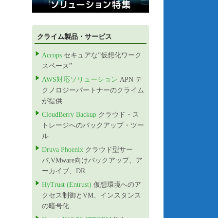
クライム製品・サービス
Accops
セキュアな”仮想化ワーク
スペース”
AWS対応ソリューション
APN テ
クノロジーパートナーのクライム
が提供
CloudBerry Backup
クラウド・ス
トレージへのバックアップ・ツー
ル
Druva Phoenix
クラウド型サー
バ,VMware向けバックアップ、ア
ーカイブ、DR
HyTrust (Entrust)
仮想環境へのア
クセス制御とVM、インスタンス
の暗号化