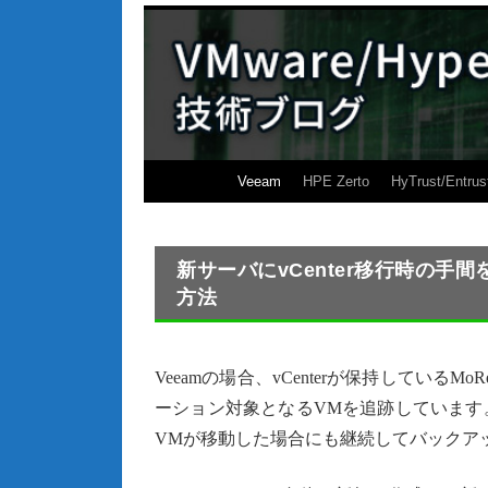
Veeam
HPE Zerto
HyTrust/Entrus
新サーバにvCenter移行時の
方法
Veeamの場合、vCenterが保持してい
ーション対象となるVMを追跡しています。これ
VMが移動した場合にも継続してバックア