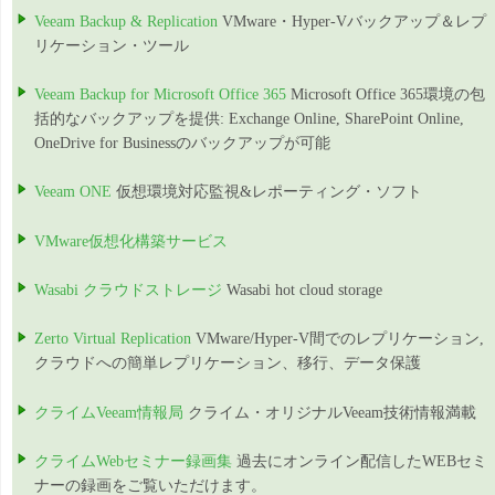
Veeam Backup & Replication
VMware・Hyper-Vバックアップ＆レプ
リケーション・ツール
Veeam Backup for Microsoft Office 365
Microsoft Office 365環境の包
括的なバックアップを提供: Exchange Online, SharePoint Online,
OneDrive for Businessのバックアップが可能
Veeam ONE
仮想環境対応監視&レポーティング・ソフト
VMware仮想化構築サービス
Wasabi クラウドストレージ
Wasabi hot cloud storage
Zerto Virtual Replication
VMware/Hyper-V間でのレプリケーション,
クラウドへの簡単レプリケーション、移行、データ保護
クライムVeeam情報局
クライム・オリジナルVeeam技術情報満載
クライムWebセミナー録画集
過去にオンライン配信したWEBセミ
ナーの録画をご覧いただけます。