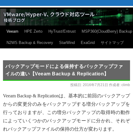
Veeam
HPE Zerto
HyTrust/Entrust
MSP360(CloudBerry) Backup
N2WS Backup & Recovery
StarWind
ExaGrid
サイトマップ
バックアップモードによる保持するバックアップファ
イルの違い【Veeam Backup & Replication】
投稿日:
2016年7月21日
作成者:
climb
Veeam Backup & Replicationは、基本的に前回のバックアップ
からの変更分のみをバックアップする増分バックアップを
行っておりますが、この増分バックアップの取得時の動作
によっていくつかのバックアップモードに分かれ、それぞ
れバックアップファイルの保持の仕方が変わります。