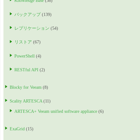
Knowledge Base
(38)
バックアップ
(139)
レプリケーション
(54)
リストア
(67)
PowerShell
(4)
RESTful API
(2)
Blocky for Veeam
(8)
Scality ARTESCA
(11)
ARTESCA+ Veeam unified software appliance
(6)
ExaGrid
(15)