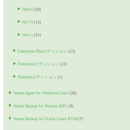
Ver8.0
(29)
Ver7.0
(13)
Ver6.x
(31)
Enterprise Plusエディション
(23)
Enterpriseエディション
(12)
Standardエディション
(1)
Veeam Agent for Windows/Linux
(20)
Veeam Backup for Nutanix AHV
(9)
Veeam Backup for Oracle Linux KVM
(7)