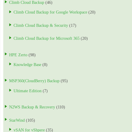
Climb Cloud Backup
(46)
Climb Cloud Backup for Google Workspace
(20)
Climb Cloud Backup & Security
(17)
Climb Cloud Backup for Microsoft 365
(20)
HPE Zerto
(98)
Knowledge Base
(8)
MSP360(CloudBerry) Backup
(95)
Ultimate Edition
(7)
N2WS Backup & Recovery
(110)
StarWind
(105)
vSAN for vShpere
(35)