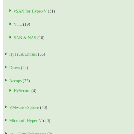
vSAN for Hyper-V
(31)
VTL
(19)
SAN & NAS
(10)
HyTrust/Entrust
(55)
Druva
(22)
Accops
(22)
HySecure
(4)
VMware vSphere
(40)
Microsoft Hyper-V
(20)