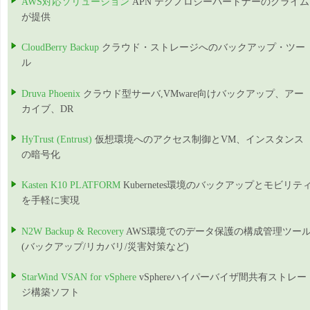
AWS対応ソリューション
APN テクノロジーパートナーのクライム
が提供
CloudBerry Backup
クラウド・ストレージへのバックアップ・ツー
ル
Druva Phoenix
クラウド型サーバ,VMware向けバックアップ、アー
カイブ、DR
HyTrust (Entrust)
仮想環境へのアクセス制御とVM、インスタンス
の暗号化
Kasten K10 PLATFORM
Kubernetes環境のバックアップとモビリテ
を手軽に実現
N2W Backup & Recovery
AWS環境でのデータ保護の構成管理ツー
(バックアップ/リカバリ/災害対策など)
StarWind VSAN for vSphere
vSphereハイパーバイザ間共有ストレー
ジ構築ソフト